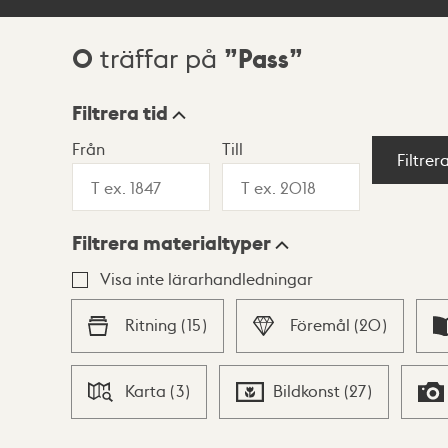
0
Pass
träffar på
Sökresultat
Filtrera tid
Från
Till
Visningsläge
Filtrer
Filtrera materialtyper
Lista
Karta
Visa inte lärarhandledningar
Ritning
(
15
)
Föremål
(
20
)
Karta
(
3
)
Bildkonst
(
27
)