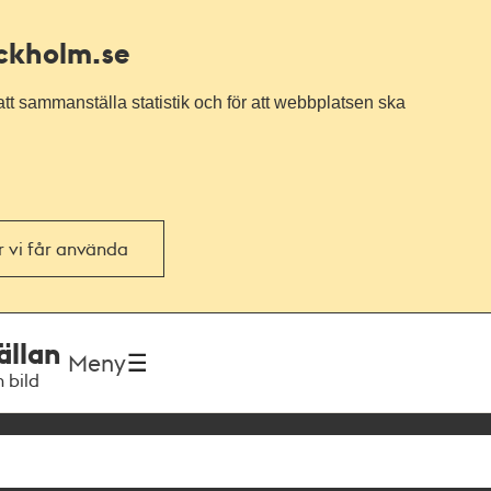
ockholm.se
tt sammanställa statistik och för att webbplatsen ska
or vi får använda
ällan
Meny
h bild