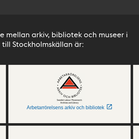
 mellan arkiv, bibliotek och museer i
till Stockholmskällan är:
Arbetarrörelsens arkiv och bibliotek