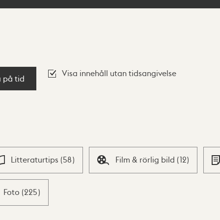
Visa innehåll utan tidsangivelse
a på tid
Litteraturtips
(
58
)
Film & rörlig bild
(
12
)
Foto
(
225
)