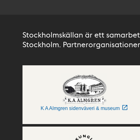
Stockholmskällan är ett samarbete
Stockholm. Partnerorganisationer 
K A Almgren sidenväveri & museum