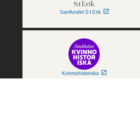
Samfundet S:t Erik
Kvinnohistoriska
Världskulturmuseerna