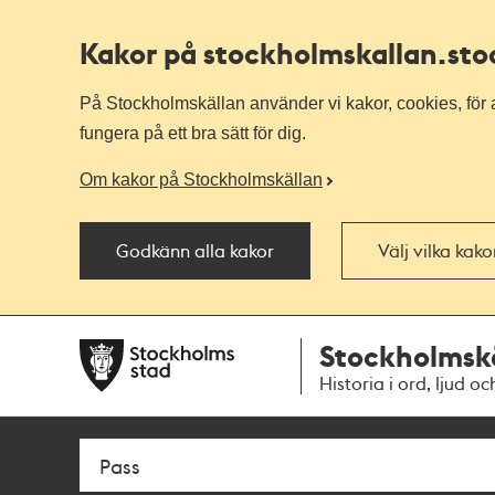
Kakor på stockholmskallan
.st
På Stockholmskällan använder vi kakor, cookies, för a
fungera på ett bra sätt för dig.
Om kakor på Stockholmskällan
Godkänn alla kakor
Välj vilka kak
Till
Till
Stockholmsk
navigationen
huvudinnehållet
Historia i ord, ljud oc
Sök
Fritextsök