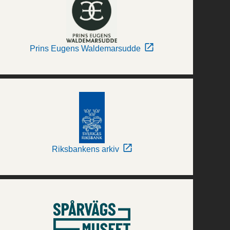
Prins Eugens Waldemarsudde
Riksbankens arkiv