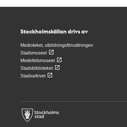
Kontakt
Stockholmskällan
Stockholmskällan drivs av
Medioteket, utbildningsförvaltningen
Stadsmuseet
Medeltidsmuseet
Stadsbiblioteket
Stadsarkivet