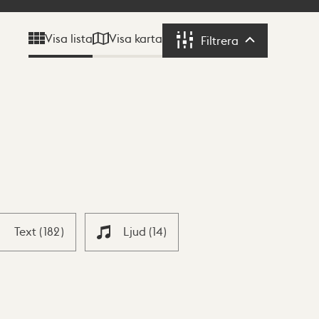
Visa karta
Visa lista
Filtrera
Filtrera
Text
(
182
)
Ljud
(
14
)