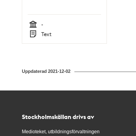
-
Tid
Text
Typ
Uppdaterad
2021-12-02
Kontakt
Stockholmskällan
Stockholmskällan drivs av
Medioteket, utbildningsförvaltningen