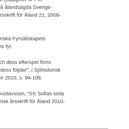
två ålandsägda Sverige-
rsskrift för Åland 21, 2008-
nska Fyrsällskapets
s fyr.
ch dess efterspel finns
ess följder", i Sjöhistorisk
n 2010, s. 94-106.
Gustavsson, "SS Sofias sista
isk årsskrift för Åland 2010-