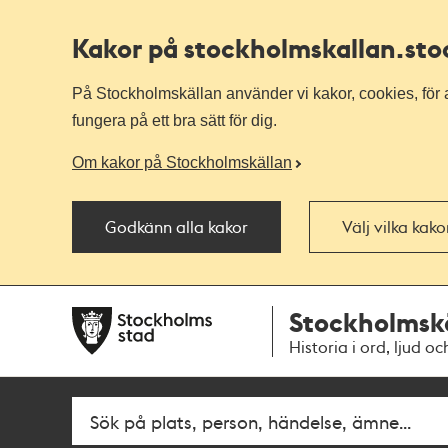
Kakor på stockholmskallan
.st
På Stockholmskällan använder vi kakor, cookies, för a
fungera på ett bra sätt för dig.
Om kakor på Stockholmskällan
Godkänn alla kakor
Välj vilka kak
Till
Till
Stockholmsk
navigationen
huvudinnehållet
Historia i ord, ljud oc
Fritextsök