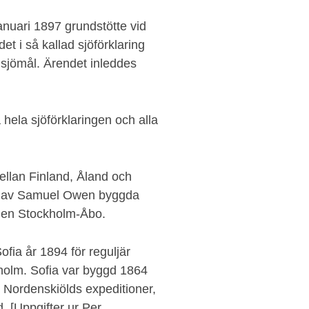
nuari 1897 grundstötte vid
t i så kallad sjöförklaring
 sjömål. Ärendet inleddes
hela sjöförklaringen och alla
ellan Finland, Åland och
en av Samuel Owen byggda
njen Stockholm-Åbo.
fia år 1894 för reguljär
kholm. Sofia var byggd 1864
ik Nordenskiölds expeditioner,
. [Uppgifter ur Per