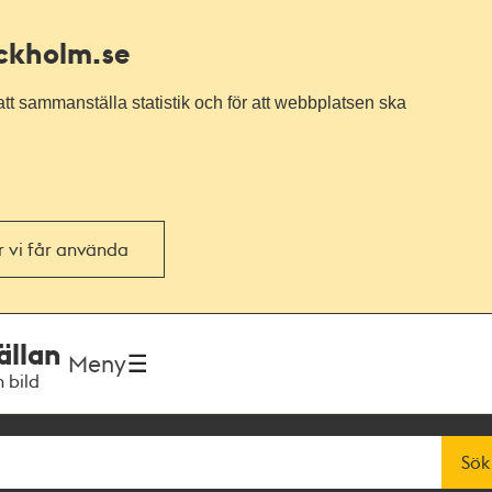
ockholm.se
tt sammanställa statistik och för att webbplatsen ska
or vi får använda
ällan
Meny
h bild
Sök