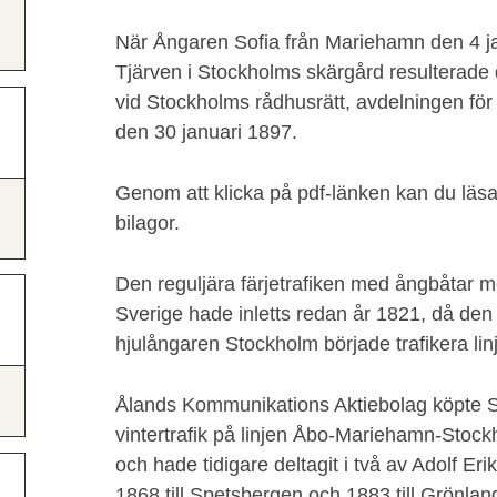
När Ångaren Sofia från Mariehamn den 4 ja
Tjärven i Stockholms skärgård resulterade de
vid Stockholms rådhusrätt, avdelningen för
den 30 januari 1897.
Genom att klicka på pdf-länken kan du läsa 
bilagor.
Den reguljära färjetrafiken med ångbåtar m
Sverige hade inletts redan år 1821, då d
hjulångaren Stockholm började trafikera li
Ålands Kommunikations Aktiebolag köpte So
vintertrafik på linjen Åbo-Mariehamn-Stoc
och hade tidigare deltagit i två av Adolf Er
1868 till Spetsbergen och 1883 till Grönland