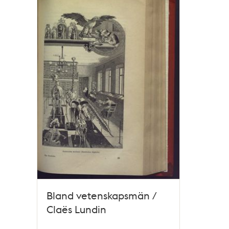
poster
och
teman
Bland vetenskapsmän /
Claës Lundin