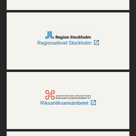
Regionarkivet Stockholm
Riksantikvarieämbetet