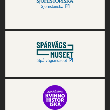
Sjöhistoriska
Spårvägsmuseet