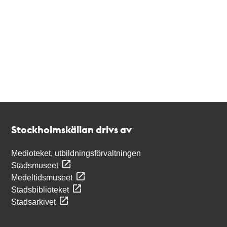
Kontakt
Stockholmskällan
Stockholmskällan drivs av
Medioteket, utbildningsförvaltningen
Stadsmuseet
Medeltidsmuseet
Stadsbiblioteket
Stadsarkivet