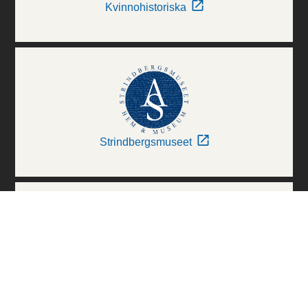
Kvinnohistoriska
Strindbergsmuseet
Thielska Galleriet