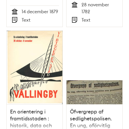
28 november
Satir nr 50, den 14
Tid
14 december 1879
1782
december 1879
Tid
Text
Text
Typ
Typ
En orientering i
Öfvergrepp af
framtidsstaden :
sedlighetspolisen.
historik, data och
En ung, oförvitlig