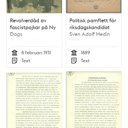
Revolverdåd av
Politisk pamflett för
fascistpojkar på Ny
riksdagskandidat
Dags
Sven Adolf Hedin
redaktionslokal.
1889
Sillén skulle slås i
8 februari 1931
1889
bojor
Tid
Tid
Text
Text
Typ
Typ