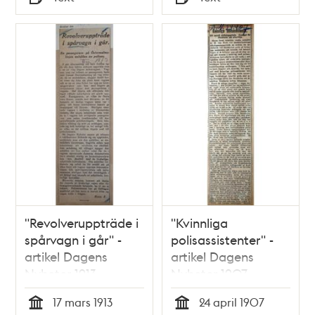
Typ
Typ
"Revolveruppträde i
"Kvinnliga
spårvagn i går" -
polisassistenter" -
artikel Dagens
artikel Dagens
Nyheter 1913
Nyheter 1907
17 mars 1913
24 april 1907