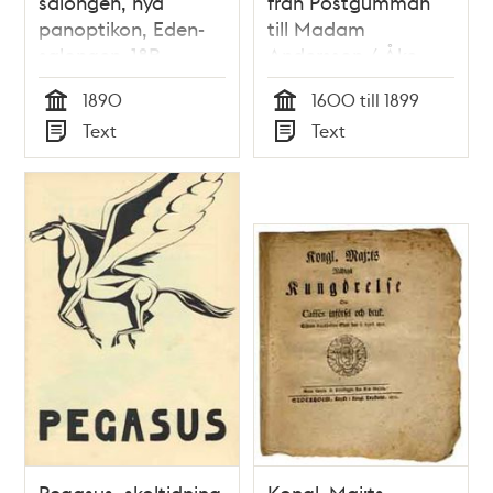
salongen, nya
från Postgumman
panoptikon, Eden-
till Madam
salongen. 18B
Andersson / Åke
Hamngatan 18B 1 Tr.
Abrahamsson
1890
1600 till 1899
upp Stockholm
Tid
Tid
Text
Text
Typ
Typ
Pegasus, skoltidning
Kongl. Maj:ts