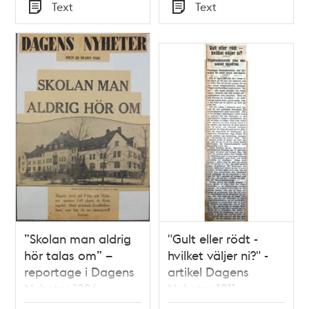
Tid
Tid
Text
Text
Typ
Typ
”Skolan man aldrig
"Gult eller rödt -
hör talas om” –
hvilket väljer ni?" -
reportage i Dagens
artikel Dagens
Nyheter 1926
Nyheter 1911