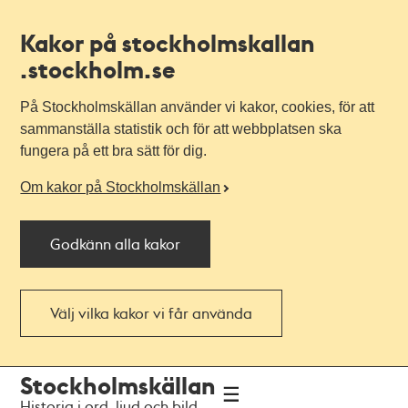
Kakor på stockholmskallan
.stockholm.se
På Stockholmskällan använder vi kakor, cookies, för att
sammanställa statistik och för att webbplatsen ska
fungera på ett bra sätt för dig.
Om kakor på Stockholmskällan
Godkänn alla kakor
Välj vilka kakor vi får använda
Till
Till
Stockholmskällan
navigationen
huvudinnehållet
Historia i ord, ljud och bild