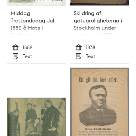
Middag
Skildring af
Trettondedag-Jul
gatuoroligheterna i
1882 å Hotell
Stockholm under
Rydberg
sommaren 1838.
1882
1838
Tid
Tid
Text
Text
Typ
Typ