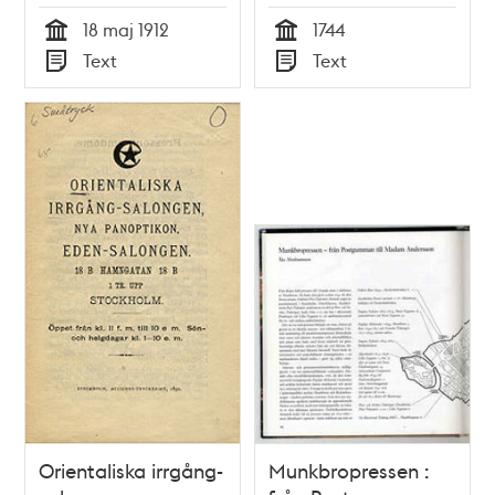
1912
18 maj 1912
1744
Tid
Tid
Text
Text
Typ
Typ
Orientaliska irrgång-
Munkbropressen :