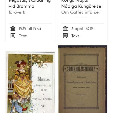
vid Bromma
Nådiga Kungörelse
läroverk
Om Caffés införsel
och bruk. Gifwen
Stockholms Slott
1939 till 1953
6 april 1802
den 6 April 1802.
Tid
Tid
Text
Text
Typ
Typ