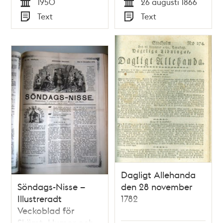
1950
26 augusti 1866
Veckoblad för
Tid
Tid
Text
Text
Skämt, Humor och
Typ
Typ
Satir, nr 35, den 26
augusti 1866
Dagligt Allehanda
Söndags-Nisse –
den 28 november
Illustreradt
1782
Veckoblad för
Skämt, Humor och