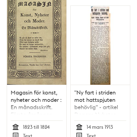
Magasin för konst,
"Ny fart i striden
nyheter och moder :
mot hattspjuten
En månadsskrift.
behövlig" - artikel
Första årgången
Dagens Nyheter
1913
1823 till 1824
14 mars 1913
Tid
Tid
Text
Text