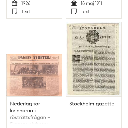
1926
18 maj 1911
Tid
Tid
Text
Text
Typ
Typ
Nederlag för
Stockholm gazette
kvinnorna i
rösträttsfrågan –
Dagens Nyheter