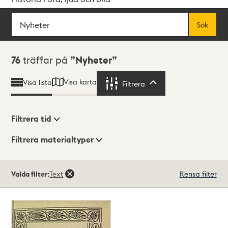
Sök
Fritextsök
Sök
Sökresultat
76
träffar på
Nyheter
Visa karta
Visa lista
Filtrera
Filtrera
Filtrera tid
Filtrera materialtyper
Visningsläge
Totalt
Valda filter:
Text
Rensa filter
76
träffar
Lista
Karta