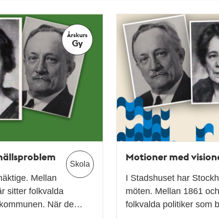
Årskurs
Gy
mhällsproblem
Motioner med visione
Skola
äktige. Mellan
I Stadshuset har Stock
 sitter folkvalda
möten. Mellan 1861 och 
 i kommunen. När de…
folkvalda politiker so