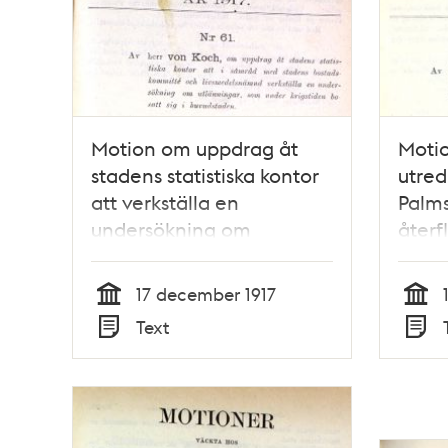
Motion om uppdrag åt
Moti
stadens statistiska kontor
utred
att verkställa en
Palms
undersökning om
återfl
utlänningar, som under
från 
krigstiden bosatt sig i
Stads
17 december 1917
huvudstaden -
Tid
Tid
Text
Stadsfullmäktige 1917
Typ
Typ