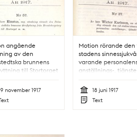
on angående
Motion rörande den 
ning av den
stadens sinnessjukvå
tedtska brunnens
varande personalen
yttning till Stortorget
anställnings-, tjänst
Brunkebergstorg -
löneförhållanden -
fullmäktige 1917
Stadsfullmäktige 1917
19 november 1917
18 juni 1917
Tid
Text
Text
Typ