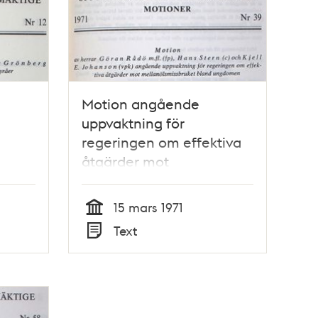
Motion angående
uppvaktning för
regeringen om effektiva
åtgärder mot
mellanölsmissbruket
bland ungdomen -
15 mars 1971
Kommunfullmäktige 1971
Tid
Text
Typ