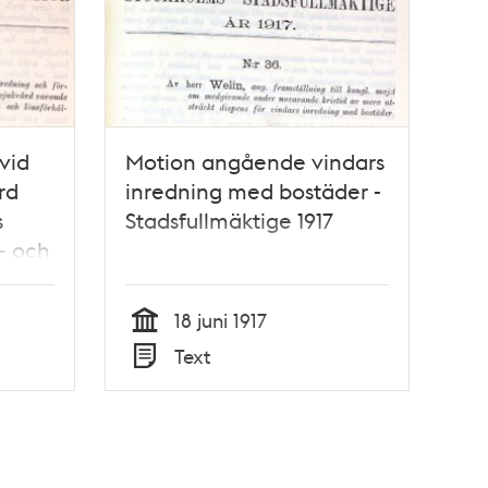
vid
Motion angående vindars
rd
inredning med bostäder -
s
Stadsfullmäktige 1917
e- och
18 juni 1917
Tid
Text
Typ