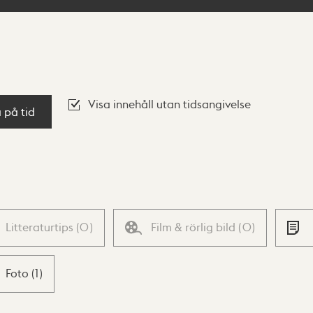
Visa innehåll utan tidsangivelse
a på tid
Litteraturtips
(
0
)
Film & rörlig bild
(
0
)
Foto
(
1
)