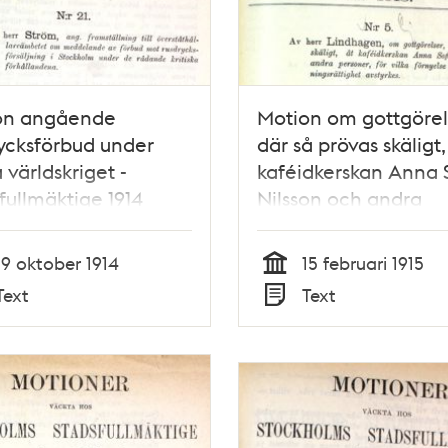
on angående
Motion om gottgörel
ycksförbud under
där så prövas skäligt,
a världskriget -
kaféidkerskan Anna 
fullmäktige 1914
Nilsson och andra
personer, för vilka
förnyelse av
19 oktober 1914
15 februari 1915
ölutskänkningsrättig
Tid
Text
Text
avstyrkes -
Typ
Stadsfullmäktige 191