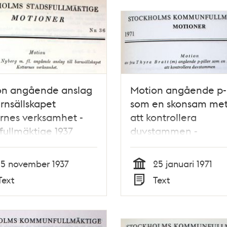
on angående anslag
Motion angående p-p
barnsällskapet
som en skonsam me
rnes verksamhet -
att kontrollera
fullmäktige 1937
duvstammen -
Stadsfullmäktige 1971
15 november 1937
25 januari 1971
Tid
Text
Text
Typ