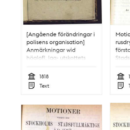
[Angående förändringar i
Moti
polisens organisation]
rusdr
Anmärkningar wid
först
höglofl. lag- utskottets
Stads
betänkande, i anledning
af wäckt motion om
1818
ändring i polis-styrelsen
Tid
Tid
Text
inom hufwudstaden / G.
Typ
Typ
L. Grönhagen