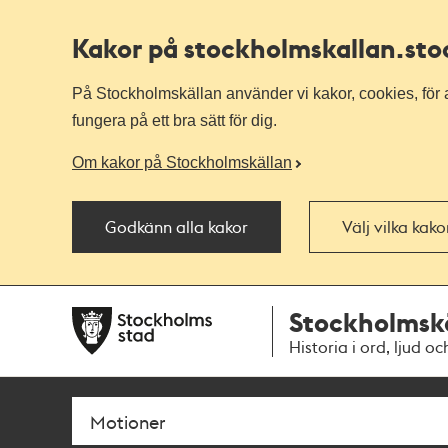
Kakor på stockholmskallan
.st
På Stockholmskällan använder vi kakor, cookies, för a
fungera på ett bra sätt för dig.
Om kakor på Stockholmskällan
Godkänn alla kakor
Välj vilka kak
Till
Till
Stockholmsk
navigationen
huvudinnehållet
Historia i ord, ljud oc
Sök
Fritextsök