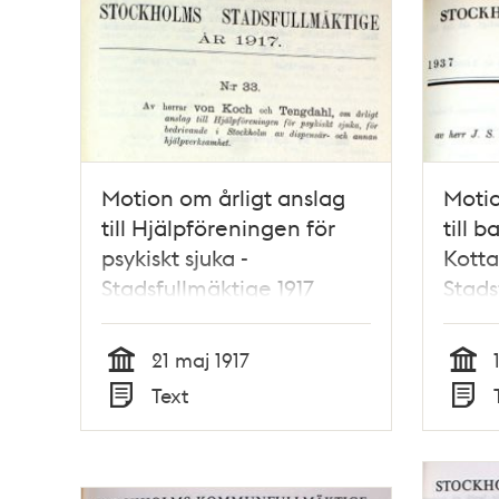
Motion om årligt anslag
Moti
till Hjälpföreningen för
till 
psykiskt sjuka -
Kotta
Stadsfullmäktige 1917
Stads
21 maj 1917
Tid
Tid
Text
Typ
Typ