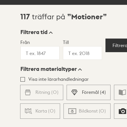
117
Motioner
träffar på
Sökresultat
Filtrera tid
Från
Till
Visningsläge
Filtrer
Filtrera materialtyper
Lista
Karta
Visa inte lärarhandledningar
Ritning
(
0
)
Föremål
(
4
)
Karta
(
0
)
Bildkonst
(
0
)