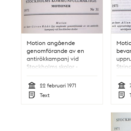
Motion angående
Moti
genomförande av en
beva
antirökkampanj vid
uppru
Stockholms skolor -
Strin
Stadsfullmäktige 1971
dels 
info
22 februari 1971
Strin
Tid
Tid
Text
Stads
Typ
Typ