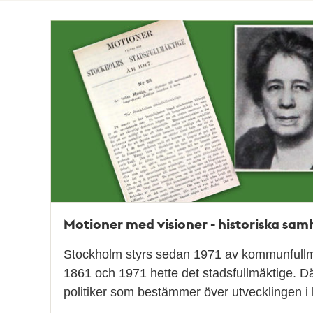
Totalt
117
träffar
Motioner med visioner - historiska sa
Stockholm styrs sedan 1971 av kommunfullm
1861 och 1971 hette det stadsfullmäktige. Där
politiker som bestämmer över utvecklingen