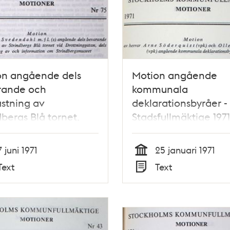
on angående dels
Motion angående
rande och
kommunala
stning av
deklarationsbyråer -
dbergs Blå tornet,
Stadsfullmäktige 1971
utvidgning av och
rmation om
7 juni 1971
25 januari 1971
dbergsmuseet –
Tid
Text
Text
fullmäktige 1971
Typ