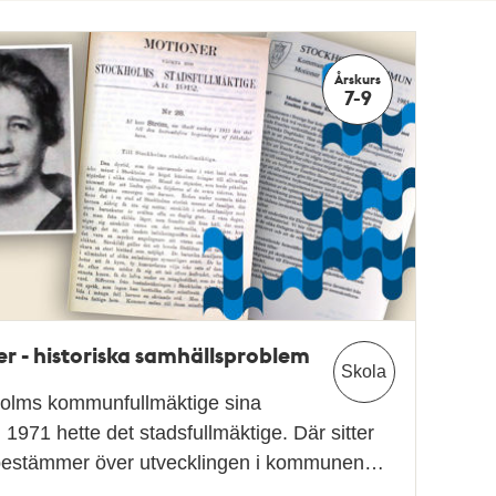
Årskurs
7-9
r - historiska samhällsproblem
Skola
holms kommunfullmäktige sina
1971 hette det stadsfullmäktige. Där sitter
m bestämmer över utvecklingen i kommunen…