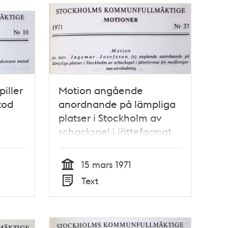
iller
Motion angående
tod
anordnande på lämpliga
platser i Stockholm av
schackspel i jätteformat
för medborgarnas
användning -
15 mars 1971
Stadsfullmäktige 1971
Tid
Text
Typ