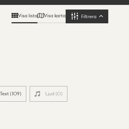
Visa karta
Visa lista
Filtrera
Filtrera
Text
(
109
)
Ljud
(
0
)