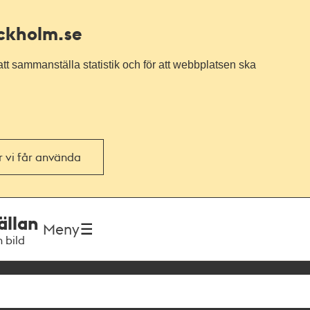
ockholm.se
tt sammanställa statistik och för att webbplatsen ska
or vi får använda
ällan
Meny
h bild