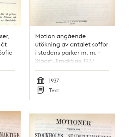
ser,
Motion angående
 åt
utökning av antalet soffor
Sofia
i stadens parker m. m. -
Stadsfullmäktige 1937
1937
het
Tid
Text
Typ
5