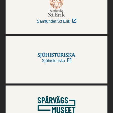
Samfundet S:t Erik
Sjöhistoriska