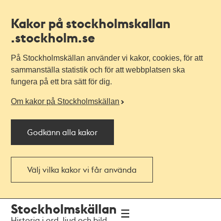
Kakor på stockholmskallan
.stockholm.se
På Stockholmskällan använder vi kakor, cookies, för att
sammanställa statistik och för att webbplatsen ska
fungera på ett bra sätt för dig.
Om kakor på Stockholmskällan
Godkänn alla kakor
Välj vilka kakor vi får använda
Till
Till
Stockholmskällan
navigationen
huvudinnehållet
Historia i ord, ljud och bild