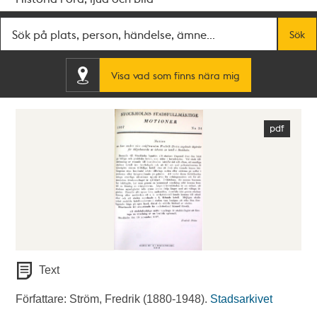
Fritextsök
Sök
Visa vad som finns nära mig
Text
Författare: Ström, Fredrik (1880-1948).
Stadsarkivet