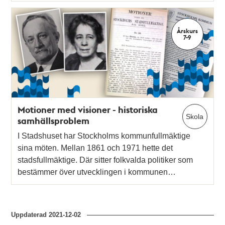
Årskurs
7-9
Motioner med visioner - historiska
Skola
samhällsproblem
I Stadshuset har Stockholms kommunfullmäktige
sina möten. Mellan 1861 och 1971 hette det
stadsfullmäktige. Där sitter folkvalda politiker som
bestämmer över utvecklingen i kommunen…
Uppdaterad
2021-12-02