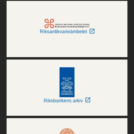
Riksantikvarieämbetet
Riksbankens arkiv