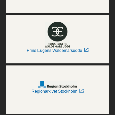
Prins Eugens Waldemarsudde
Regionarkivet Stockholm