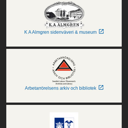
K A Almgren sidenväveri & museum
Arbetarrörelsens arkiv och bibliotek