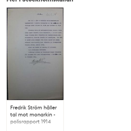
Relaterade
poster
och
teman
Fredrik Ström håller
tal mot monarkin -
polisrapport 1914