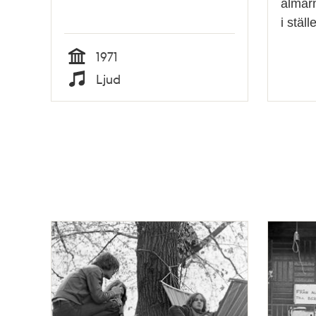
almarn
i stäl
1971
Tid
Ljud
Typ