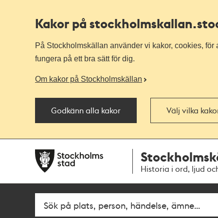
Kakor på stockholmskallan
.st
På Stockholmskällan använder vi kakor, cookies, för a
fungera på ett bra sätt för dig.
Om kakor på Stockholmskällan
Godkänn alla kakor
Välj vilka kak
Till
Till
Stockholmsk
navigationen
huvudinnehållet
Historia i ord, ljud oc
Fritextsök