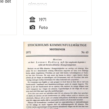
le det
almarna
1971
Tid
Foto
Typ