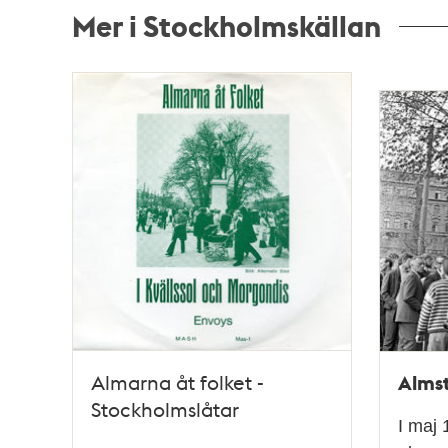
Mer i Stockholmskällan
Relaterade
poster
och
teman
Almst
Almarna åt folket -
Stockholmslåtar
I maj 