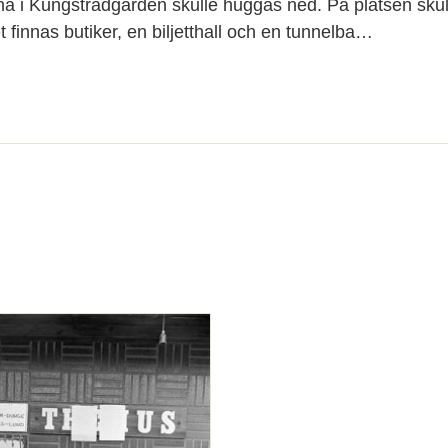
a i Kungsträdgården skulle huggas ned. På platsen skul
let finnas butiker, en biljetthall och en tunnelba…