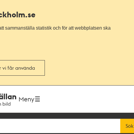
ockholm.se
tt sammanställa statistik och för att webbplatsen ska
or vi får använda
ällan
Meny
h bild
Sök