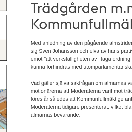
Trädgården m.m
Kommunfullmäkt
Med anledning av den pågående almstride
sig Sven Johansson och elva av hans part
emot "att verkställigheten av i laga ordning 
kunna förhindras med utomparlamentariska
Vad gäller själva sakfrågan om almarnas va
motionärerna att Moderaterna varit mot träd
föreslår således att Kommunfullmäktige ant
Moderaterna tidigare presenterat, vilket bl
almarnas bevarande.