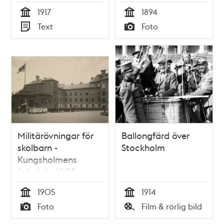
1894.
1917
1894
Tid
Tid
Text
Foto
Typ
Typ
Militärövningar för
Ballongfärd över
skolbarn -
Stockholm
Kungsholmens
folkskola 1905
1905
1914
Tid
Tid
Foto
Film & rörlig bild
Typ
Typ