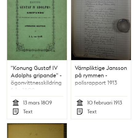
"Konung Gustaf IV
Värnpliktige Jansson
Adolphs gripande" -
på rymmen -
ögonvittnesskildring
polisrapport 1913
från 1809
13 mars 1809
10 februari 1913
Tid
Tid
Text
Text
Typ
Typ