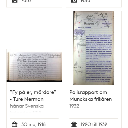
Foto
Foto
Typ
Typ
”Fy på er, mördare”
Polisrapport om
- Ture Nerman
Munckska frikåren
hånar Svenska
1932
brigaden 1918
30 maj 1918
1920 till 1932