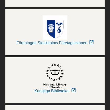
Föreningen Stockholms Företagsminnen
Kungliga Biblioteket