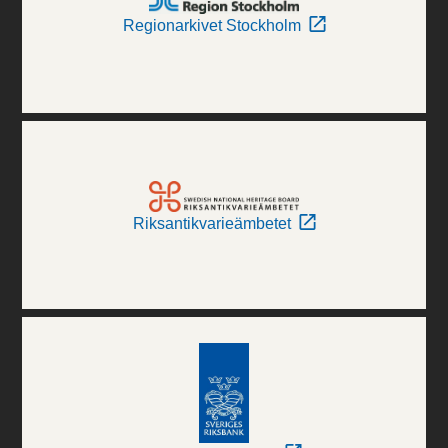
Regionarkivet Stockholm
Riksantikvarieämbetet