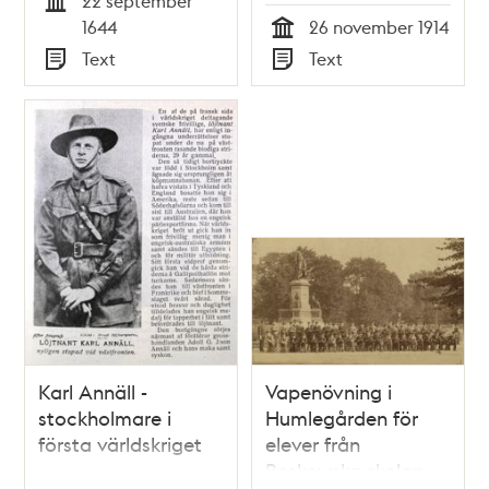
22 september
Stockholms Slott”
Tid
1644
26 november 1914
1644
Tid
Text
Text
Typ
Typ
Karl Annäll -
Vapenövning i
stockholmare i
Humlegården för
första världskriget
elever från
Beskowska skolan -