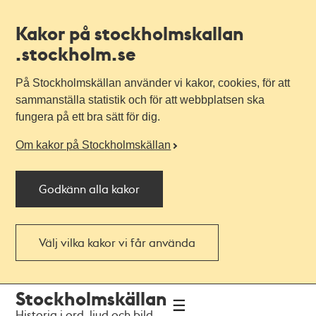
Kakor på stockholmskallan
.stockholm.se
På Stockholmskällan använder vi kakor, cookies, för att
sammanställa statistik och för att webbplatsen ska
fungera på ett bra sätt för dig.
Om kakor på Stockholmskällan
Godkänn alla kakor
Välj vilka kakor vi får använda
Till
Till
Stockholmskällan
navigationen
huvudinnehållet
Historia i ord, ljud och bild