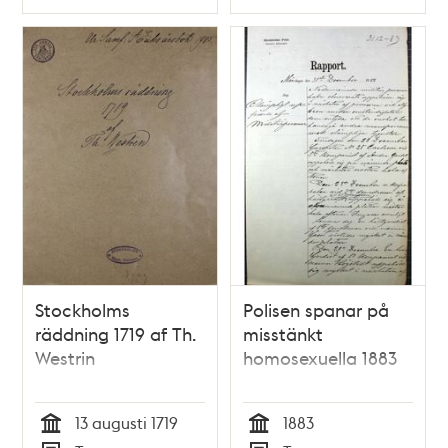
Typ
Typ
Stockholms
Polisen spanar på
räddning 1719 af Th.
misstänkt
Westrin
homosexuella 1883
13 augusti 1719
1883
Tid
Tid