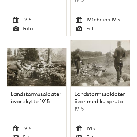
1915
19 februari 1915
Tid
Tid
Foto
Foto
Typ
Typ
Landstormssoldater
Landstormssoldater
övar skytte 1915
övar med kulspruta
1915
1915
1915
Tid
Tid