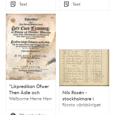
Tid
Tid
Text
Text
Typ
Typ
”Likpredikan Öfwer
Then Ädle och
Nils Rosén -
Welborne Herre Herr
stockholmare i
Claes Flemming /…/
första världskriget
Öfwerståthållare på