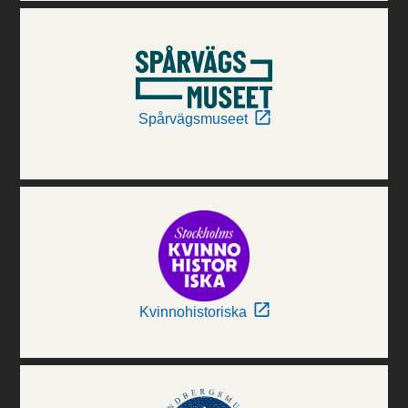
Spårvägsmuseet
Kvinnohistoriska