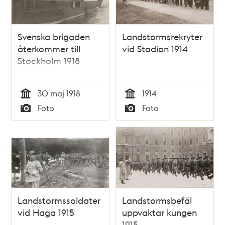
Svenska brigaden
Landstormsrekryter
återkommer till
vid Stadion 1914
Stockholm 1918
30 maj 1918
1914
Tid
Tid
Foto
Foto
Typ
Typ
Landstormssoldater
Landstormsbefäl
vid Haga 1915
uppvaktar kungen
1915