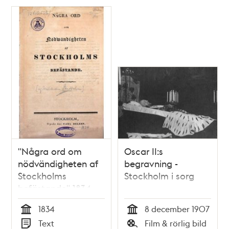
"Några ord om
Oscar II:s
nödvändigheten af
begravning -
Stockholms
Stockholm i sorg
befästande" 1834
1834
8 december 1907
Tid
Tid
Text
Film & rörlig bild