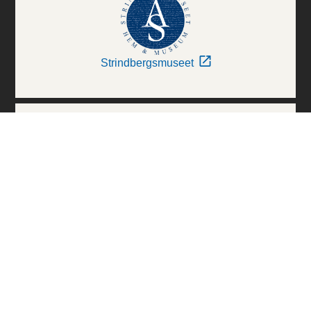
Strindbergsmuseet
Thielska Galleriet