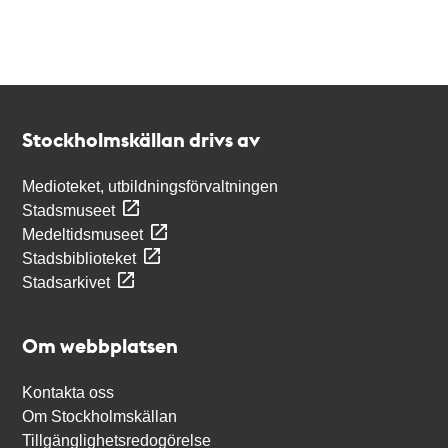
Kontakt
Stockholmskällan
Stockholmskällan drivs av
Medioteket, utbildningsförvaltningen
Stadsmuseet
Medeltidsmuseet
Stadsbiblioteket
Stadsarkivet
Om webbplatsen
Kontakta oss
Om Stockholmskällan
Tillgänglighetsredogörelse