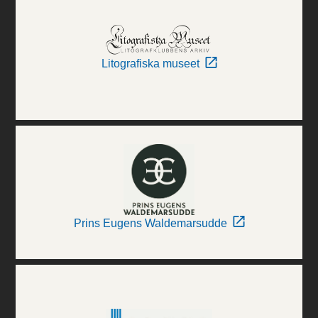
Litografiska museet
Prins Eugens Waldemarsudde