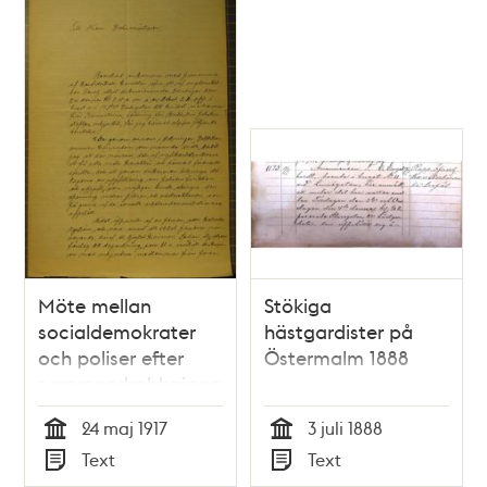
Möte mellan
Stökiga
socialdemokrater
hästgardister på
och poliser efter
Östermalm 1888
sammandrabbningar
1917
24 maj 1917
3 juli 1888
Tid
Tid
Text
Text
Typ
Typ