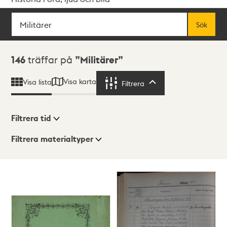
Sök
Fritextsök
Sök
Sökresultat
146
träffar på
Militärer
Visa karta
Visa lista
Filtrera
Filtrera
Filtrera tid
Filtrera materialtyper
Visningsläge
Totalt
146
träffar
Lista
Karta