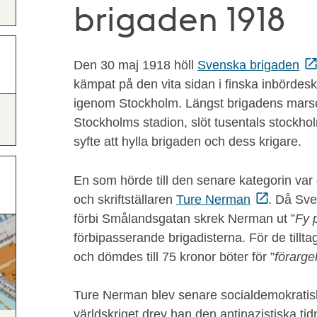
brigaden 1918
Den 30 maj 1918 höll
Svenska brigaden
kämpat på den vita sidan i finska inbördes
igenom Stockholm. Längst brigadens marsc
Stockholms stadion, slöt tusentals stockhol
syfte att hylla brigaden och dess krigare.
En som hörde till den senare kategorin var d
och skriftställaren
Ture Nerman
. Då Sv
förbi Smålandsgatan skrek Nerman ut ”
Fy 
förbipasserande brigadisterna. För de tillt
och dömdes till 75 kronor böter för ”
förarg
Ture Nerman blev senare socialdemokratis
världskriget drev han den antinazistiska tidn