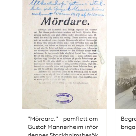
poster
och
teman
"Mördare." - pamflett om
Begr
Gustaf Mannerheim inför
briga
dennes Stockholmsbesök