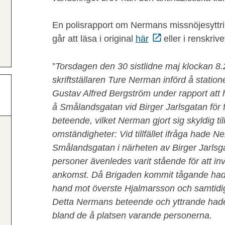
En polisrapport om Nermans missnöjesyttr
går att läsa i original
här
eller i renskriv
”
Torsdagen den 30 sistlidne maj klockan 8
skriftställaren Ture Nerman införd å statio
Gustav Alfred Bergström under rapport att 
å Smålandsgatan vid Birger Jarlsgatan för
beteende, vilket Nerman gjort sig skyldig til
omständigheter: Vid tillfället ifråga hade N
Smålandsgatan i närheten av Birger Jarlsga
personer ävenledes varit stående för att i
ankomst. Då Brigaden kommit tågande hade
hand mot överste Hjalmarsson och samtidigt
Detta Nermans beteende och yttrande hade 
bland de å platsen varande personerna.