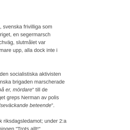
, svenska frivilliga som
kriget, en segermarsch
hväg, slutmålet var
mare upp, alla dock inte i
en socialistiska aktivisten
enska brigaden marscherade
på er, mördare
” till de
aget greps Nerman av polis
elseväckande beteende
”.
k riksdagsledamot; under 2:a
ingen "Trots allt!".