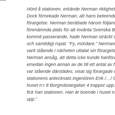
Hörd å stationen, erkände Nerman riktighet
Dock förnekade Nerman, att hans beteende
förargelse. Nerman berättade härom följan
förenämnda plats för att invänta Svenska 
kommit passerande, hade Nerman sträckt u
och samtidigt ropat: ”Fy, mördare.” Nerman
varit stående i närheten uttalat sin förarg
Nerman ansåg, att detta icke kunde hanföras
emedan ingen annan av de till ett antal av
var stående därstädes, visat sig förargade 
stationens antecknats ingeniören Erik /…/
huset n:r 8 Borgmästargatan 4 trappor upp. 
fick han stationen.
Han är boende i huset n:
upp.
"