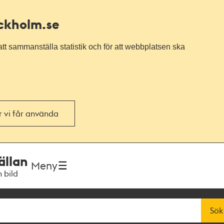
ockholm.se
tt sammanställa statistik och för att webbplatsen ska
or vi får använda
ällan
Meny
h bild
Sök