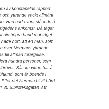
en av konstapelns rapport.
 och yttrande väckt allmänt
de: Han hade varit stående å
Brigadens ankomst. Då tåget
t sin högra hand mot tåget
 hade hört, att en man, som
else över Nermans yttrande.
 till allmän förargelse,
 flera hundra personer, som
däröver. Såsom vittne har å
 Öhlund, som är boende i
Efter det Nerman blivit hörd,
r 30 Biblioteksgatan 3 tr.