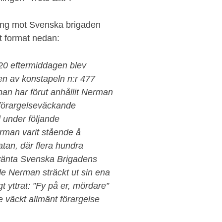
ing mot Svenska brigaden
et format nedan:
.20 eftermiddagen blev
nen av konstapeln n:r 477
han har förut anhållit Nerman
 förargelseväckande
l under följande
erman varit stående å
tan, där flera hundra
nvänta Svenska Brigadens
 Nerman sträckt ut sin ena
 yttrat: ”Fy på er, mördare”
väckt allmänt förargelse