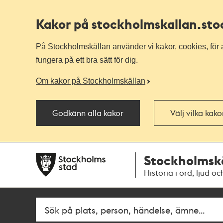
Kakor på stockholmskallan
.st
På Stockholmskällan använder vi kakor, cookies, för a
fungera på ett bra sätt för dig.
Om kakor på Stockholmskällan
Godkänn alla kakor
Välj vilka kak
Till
Till
Stockholmsk
navigationen
huvudinnehållet
Historia i ord, ljud oc
Fritextsök