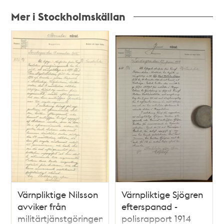
Mer i Stockholmskällan
Relaterade
poster
och
teman
Värnpliktige Nilsson
Värnpliktige Sjögren
avviker från
efterspanad -
militärtjänstgöringen
polisrapport 1914