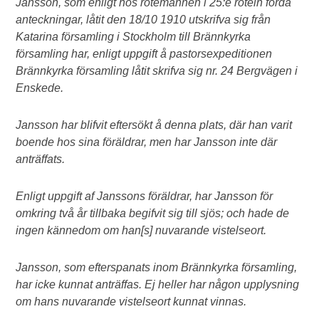
Jansson, som enligt hos rotemannen i 25:e roteln förda
anteckningar, låtit den 18/10 1910 utskrifva sig från
Katarina församling i Stockholm till Brännkyrka
församling har, enligt uppgift å pastorsexpeditionen
Brännkyrka församling låtit skrifva sig nr. 24 Bergvägen i
Enskede.
Jansson har blifvit eftersökt å denna plats, där han varit
boende hos sina föräldrar, men har Jansson inte där
anträffats.
Enligt uppgift af Janssons föräldrar, har Jansson för
omkring två år tillbaka begifvit sig till sjös; och hade de
ingen kännedom om han[s] nuvarande vistelseort.
Jansson, som efterspanats inom Brännkyrka församling,
har icke kunnat anträffas. Ej heller har någon upplysning
om hans nuvarande vistelseort kunnat vinnas.