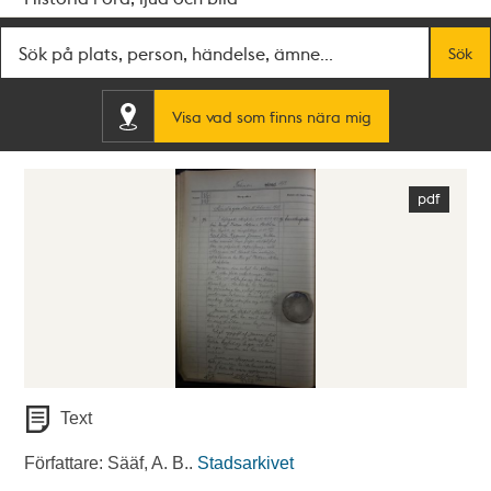
Fritextsök
Sök
Visa vad som finns nära mig
Text
Författare: Sääf, A. B..
Stadsarkivet