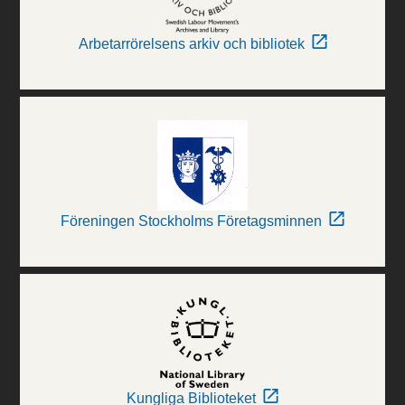
Arbetarrörelsens arkiv och bibliotek
Föreningen Stockholms Företagsminnen
Kungliga Biblioteket