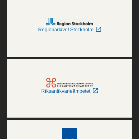
Regionarkivet Stockholm
Riksantikvarieämbetet