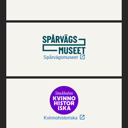
Spårvägsmuseet
Kvinnohistoriska