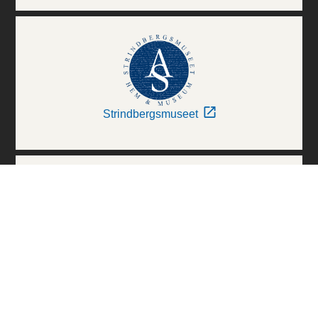
Strindbergsmuseet
Thielska Galleriet