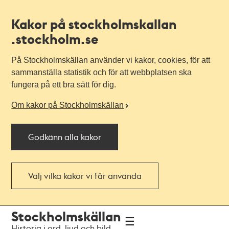
Kakor på stockholmskallan
.stockholm.se
På Stockholmskällan använder vi kakor, cookies, för att
sammanställa statistik och för att webbplatsen ska
fungera på ett bra sätt för dig.
Om kakor på Stockholmskällan
Godkänn alla kakor
Välj vilka kakor vi får använda
Till
Till
Stockholmskällan
navigationen
huvudinnehållet
Historia i ord, ljud och bild