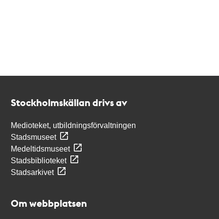
Kontakt
Stockholmskällan
Stockholmskällan drivs av
Medioteket, utbildningsförvaltningen
Stadsmuseet
Medeltidsmuseet
Stadsbiblioteket
Stadsarkivet
Om webbplatsen