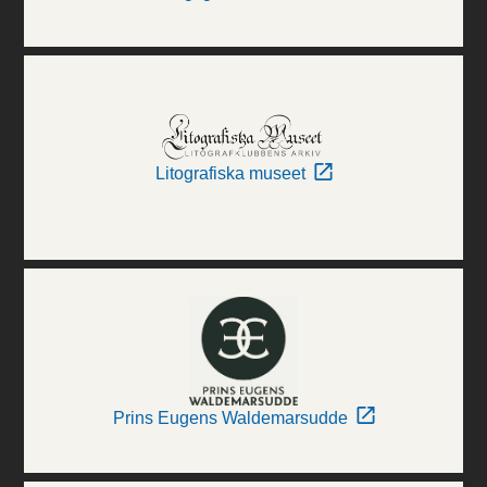
Litografiska museet
Prins Eugens Waldemarsudde