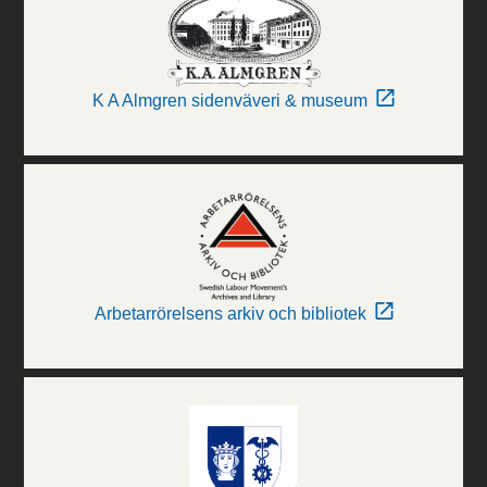
K A Almgren sidenväveri & museum
Arbetarrörelsens arkiv och bibliotek