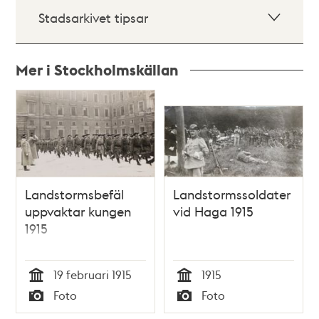
Stadsarkivet tipsar
Mer i Stockholmskällan
Relaterade
poster
och
teman
Landstormsbefäl
Landstormssoldater
uppvaktar kungen
vid Haga 1915
1915
19 februari 1915
1915
Tid
Tid
Foto
Foto
Typ
Typ