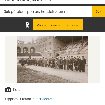
Fritextsök
Sök
Visa vad som finns nära mig
Foto
Upphov: Okänd.
Stadsarkivet