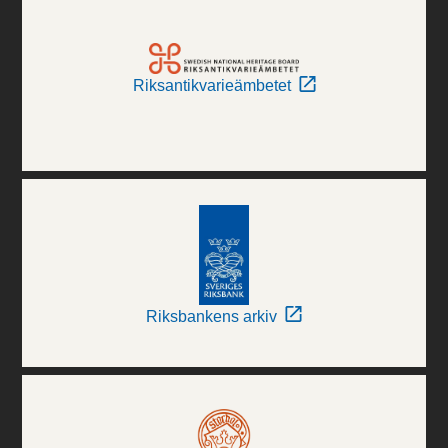
Riksantikvarieämbetet
Riksbankens arkiv