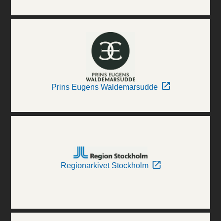
Prins Eugens Waldemarsudde
Regionarkivet Stockholm