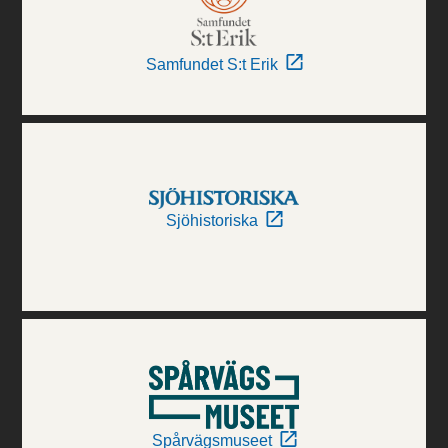
Samfundet S:t Erik
Sjöhistoriska
Spårvägsmuseet