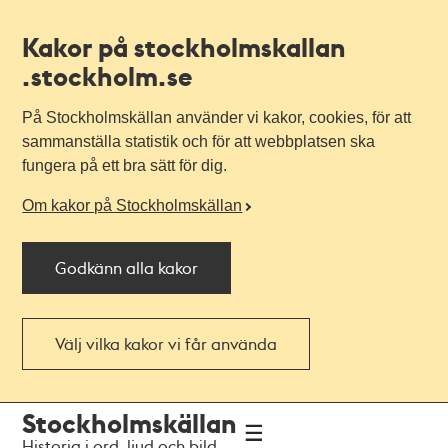
Kakor på stockholmskallan
.stockholm.se
På Stockholmskällan använder vi kakor, cookies, för att
sammanställa statistik och för att webbplatsen ska
fungera på ett bra sätt för dig.
Om kakor på Stockholmskällan
Godkänn alla kakor
Välj vilka kakor vi får använda
Till
Till
Stockholmskällan
navigationen
huvudinnehållet
Historia i ord, ljud och bild