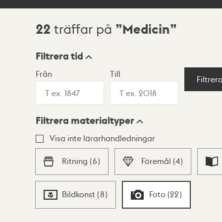
22
Medicin
träffar på
Sökresultat
Filtrera tid
Från
Till
Visningsläge
Filtrer
Filtrera materialtyper
Lista
Karta
Visa inte lärarhandledningar
Ritning
(
6
)
Föremål
(
4
)
Bildkonst
(
8
)
Foto
(
22
)