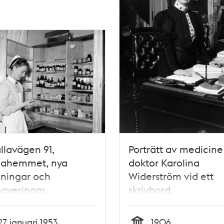
llavägen 91,
Porträtt av medicine
iahemmet, nya
doktor Karolina
lningar och
Widerström vid ett
overingar.
skrivbord.
köterska Inga Lisa vid
edicinskåp på
27 januari 1953
1906