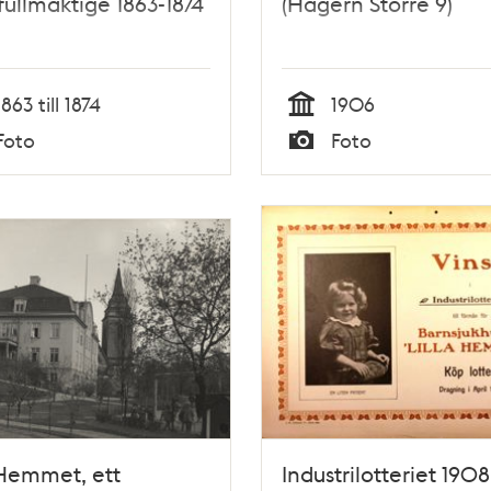
fullmäktige 1863-1874
(Hägern Större 9)
1863 till 1874
1906
Tid
Foto
Foto
Typ
 Hemmet, ett
Industrilotteriet 1908 -