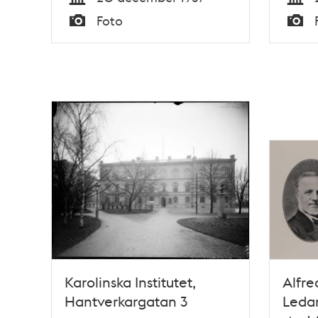
Karolinska sjukhuset
kirur
Tid
Tid
Foto
vårda
Typ
Typ
Karolinska Institutet,
Alfre
Hantverkargatan 3
Leda