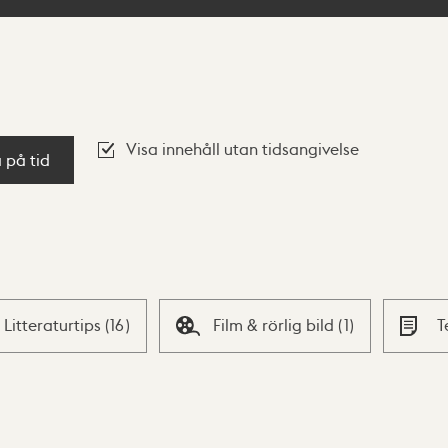
Visa innehåll utan tidsangivelse
a på tid
Litteraturtips
(
16
)
Film & rörlig bild
(
1
)
T