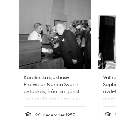
Karolinska sjukhuset.
Valha
Professor Nanna Svartz
Soph
avtackas, från sin tjänst
avde
som professor i medicin
nyren
vid Karolinska institutet
Sjuks
och överläkare vid
ett m
20 december 1957