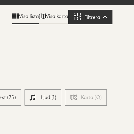
Visa karta
Visa lista
Filtrera
Filtrera
ext
(
75
)
Ljud
(
1
)
Karta
(
0
)