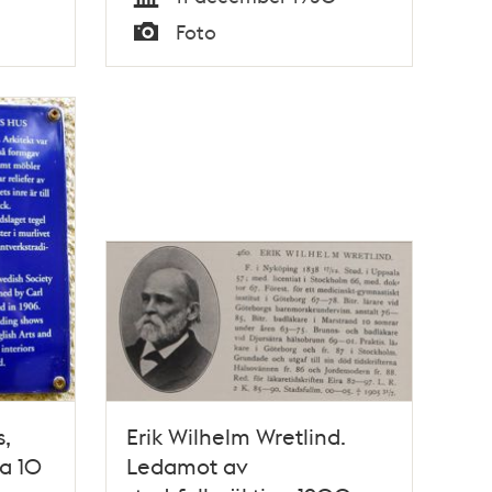
promotorn,
Tid
Foto
medicinalrådet John
Typ
Byttner för eklövskransen
s,
Erik Wilhelm Wretlind.
a 10
Ledamot av