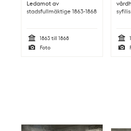
Ledamot av
vård
stadsfullmäktige 1863-1868
syfil
1863 till 1868
Tid
Tid
Foto
Typ
Typ