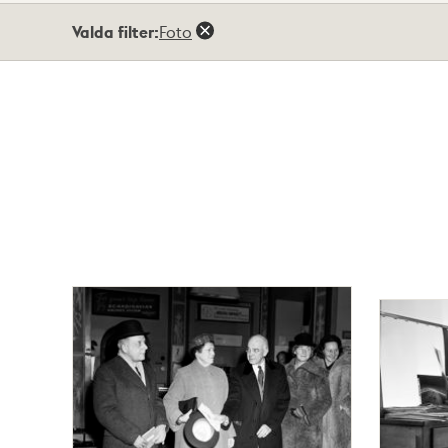
Totalt
Valda filter:
Foto
22
träffar