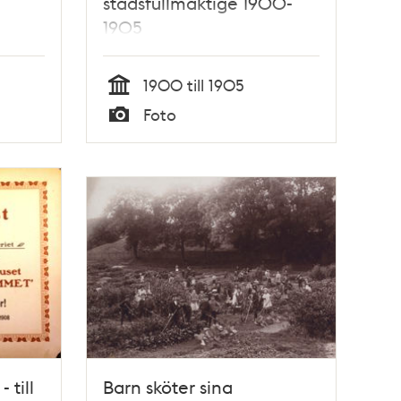
stadsfullmäktige 1900-
1905
1900 till 1905
Tid
Foto
Typ
 till
Barn sköter sina