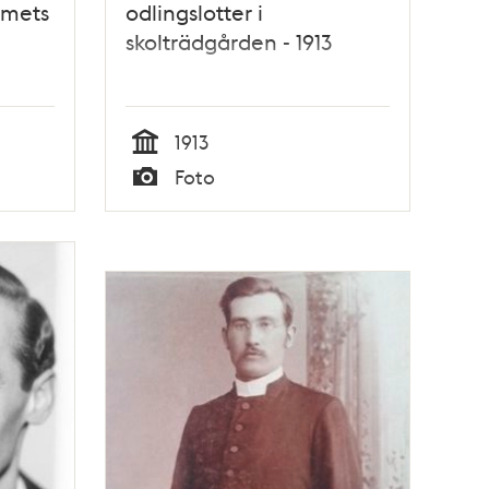
mmets
odlingslotter i
skolträdgården - 1913
1913
Tid
Foto
Typ