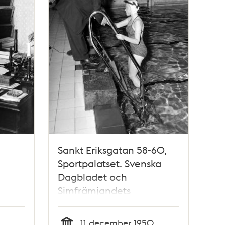
Sankt Eriksgatan 58-60,
Sportpalatset. Svenska
Dagbladet och
Simfrämjandets
promotion, på bilden ses
Ulla Sundsten tacka
11 december 1950