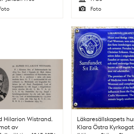
giska
Tid
Foto
Foto
vdelningen 111
Typ
d Hilarion Wistrand.
Läkaresällskapets hu
mot av
Klara Östra Kyrkogat