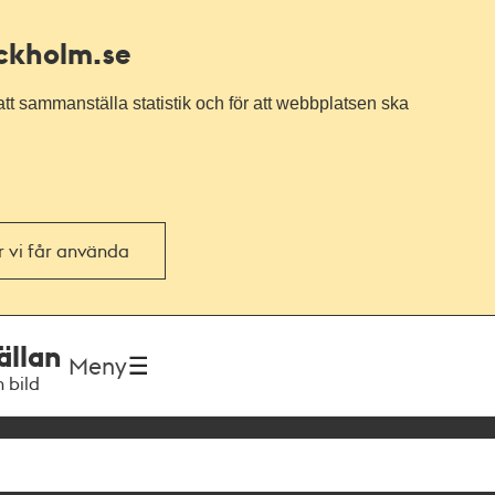
ockholm.se
tt sammanställa statistik och för att webbplatsen ska
or vi får använda
ällan
Meny
h bild