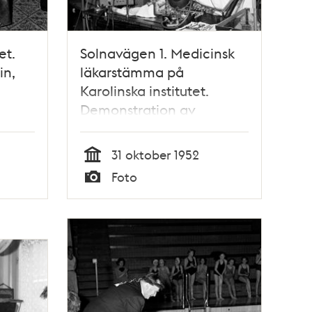
et.
Solnavägen 1. Medicinsk
in,
läkarstämma på
Karolinska institutet.
Demonstration av
adeus
hjärnbarkens elektriska
aktivitet på en apa. Fr. v.
31 oktober 1952
Dr. I. Petersén, Prof. C. G.
Tid
Foto
Bernhard och Dr. E. Bohn
Typ