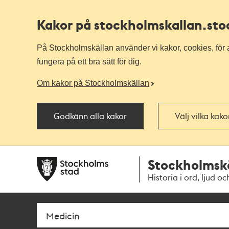
Kakor på stockholmskallan
.st
På Stockholmskällan använder vi kakor, cookies, för a
fungera på ett bra sätt för dig.
Om kakor på Stockholmskällan
Godkänn alla kakor
Välj vilka kak
Till
Till
Stockholmsk
navigationen
huvudinnehållet
Historia i ord, ljud oc
Sök
Fritextsök