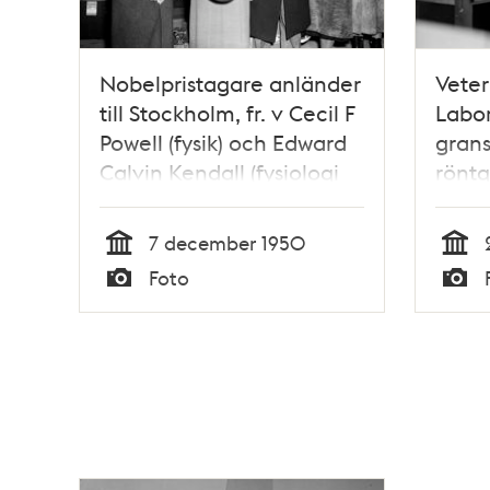
Nobelpristagare anländer
Veter
till Stockholm, fr. v Cecil F
Labor
Powell (fysik) och Edward
grans
Calvin Kendall (fysiologi
röntg
och medicin)
medic
Fotog
7 december 1950
diskb
Tid
Tid
Foto
Typ
Typ