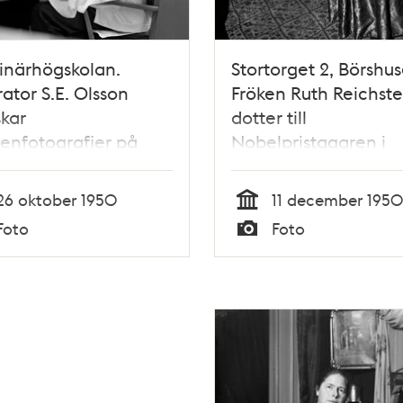
inärhögskolan.
Stortorget 2, Börshus
ator S.E. Olsson
Fröken Ruth Reichste
kar
dotter till
enfotografier på
Nobelpristagaren i
inska hudkliniken.
medicin, Professor T
rafierna föreställer
Reichstein
26 oktober 1950
11 december 1950
råck hos hundar
Tid
Foto
Foto
Typ