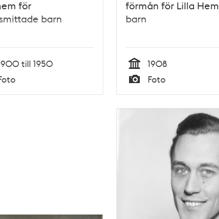
hem för
förmån för Lilla He
issmittade barn
barn
1900 till 1950
1908
Tid
Foto
Foto
Typ