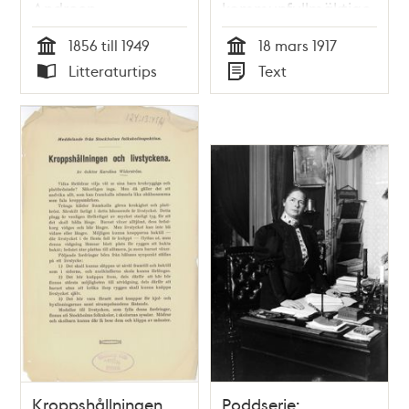
Andreen
kommunfullmäktige
1856 till 1949
18 mars 1917
Tid
Tid
Litteraturtips
Text
Typ
Typ
Kroppshållningen
Poddserie: