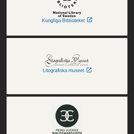
Kungliga Biblioteket
Litografiska museet