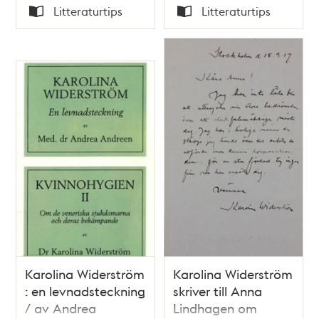
Tid
Tid
Litteraturtips
Litteraturtips
/ Magnus Ullman
Typ
Typ
Karolina Widerström
Karolina Widerström
: en levnadsteckning
skriver till Anna
/ av Andrea
Lindhagen om