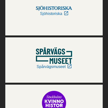
Sjöhistoriska
Spårvägsmuseet