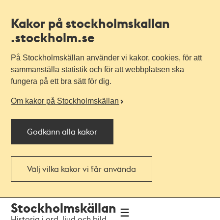
Kakor på stockholmskallan
.stockholm.se
På Stockholmskällan använder vi kakor, cookies, för att
sammanställa statistik och för att webbplatsen ska
fungera på ett bra sätt för dig.
Om kakor på Stockholmskällan
Godkänn alla kakor
Välj vilka kakor vi får använda
Till
Till
Stockholmskällan
navigationen
huvudinnehållet
Historia i ord, ljud och bild