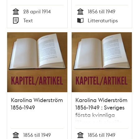
28 april 1914
1856 till 1949
Tid
Tid
Text
Litteraturtips
Typ
Typ
Karolina Widerström
Karolina Widerström
1856-1949
1856-1949 : Sveriges
första kvinnliga
läkare och pionjär
inom
1856 till 1949
1856 till 1949
sexualupplysningen