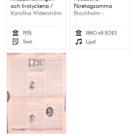
och livstyckena /
Företagsamma
Karolina Widerström
Stockholm -
Bryggargatan 6,
Karolina Widerström
1935
1880 till 2023
Tid
Tid
Text
Ljud
Typ
Typ