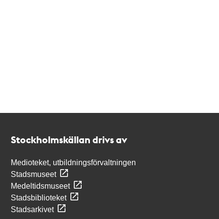
Kontakt
Stockholmskällan
Stockholmskällan drivs av
Medioteket, utbildningsförvaltningen
Stadsmuseet
Medeltidsmuseet
Stadsbiblioteket
Stadsarkivet