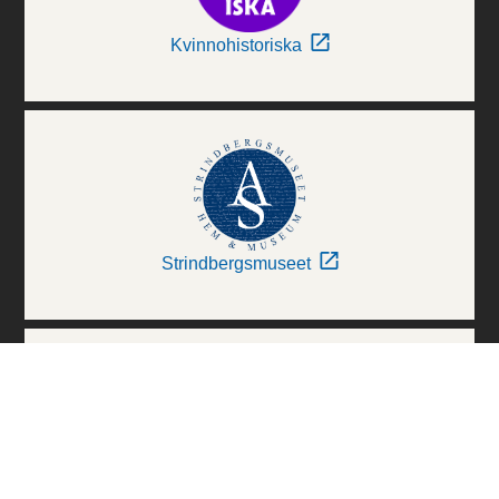
Kvinnohistoriska
Strindbergsmuseet
Thielska Galleriet