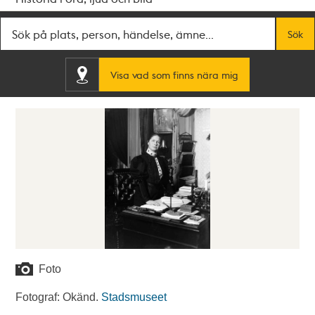
Fritextsök
Sök
Visa vad som finns nära mig
Foto
Fotograf: Okänd.
Stadsmuseet