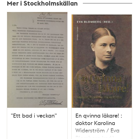
Mer i Stockholmskällan
Relaterade
poster
och
teman
"Ett bad i veckan"
En qvinna läkare! :
doktor Karolina
Widerström / Eva
Blomberg (red.)