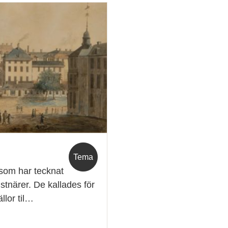
Tema
 som har tecknat
tnärer. De kallades för
llor til…