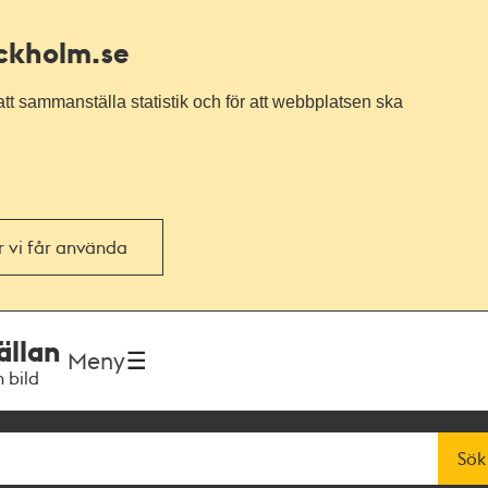
ockholm.se
tt sammanställa statistik och för att webbplatsen ska
or vi får använda
ällan
Meny
h bild
Sök