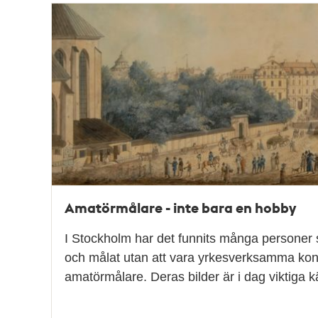
Relaterade
poster
och
teman
Amatörmålare - inte bara en hobby
I Stockholm har det funnits många personer
och målat utan att vara yrkesverksamma kons
amatörmålare. Deras bilder är i dag viktiga kä