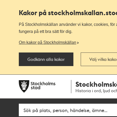
Kakor på stockholmskallan
.st
På Stockholmskällan använder vi kakor, cookies, för a
fungera på ett bra sätt för dig.
Om kakor på Stockholmskällan
Godkänn alla kakor
Välj vilka kak
Till
Till
Stockholmsk
navigationen
huvudinnehållet
Historia i ord, ljud oc
Fritextsök