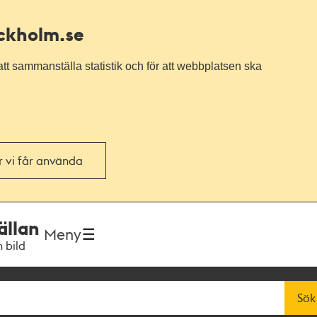
ockholm.se
tt sammanställa statistik och för att webbplatsen ska
or vi får använda
ällan
Meny
h bild
Sök