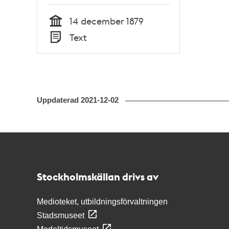
14 december 1879
Tid
Text
Typ
Uppdaterad
2021-12-02
Kontakt
Stockholmskällan
Stockholmskällan drivs av
Medioteket, utbildningsförvaltningen
Stadsmuseet