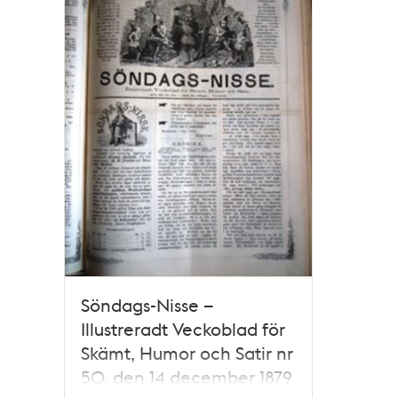
och
teman
Söndags-Nisse –
Illustreradt Veckoblad för
Skämt, Humor och Satir nr
50, den 14 december 1879