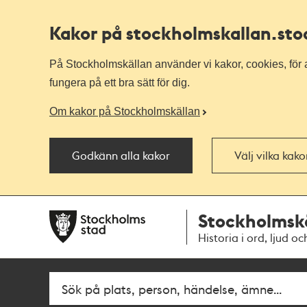
Kakor på stockholmskallan
.st
På Stockholmskällan använder vi kakor, cookies, för a
fungera på ett bra sätt för dig.
Om kakor på Stockholmskällan
Godkänn alla kakor
Välj vilka kak
Till
Till
Stockholmsk
navigationen
huvudinnehållet
Historia i ord, ljud oc
Fritextsök