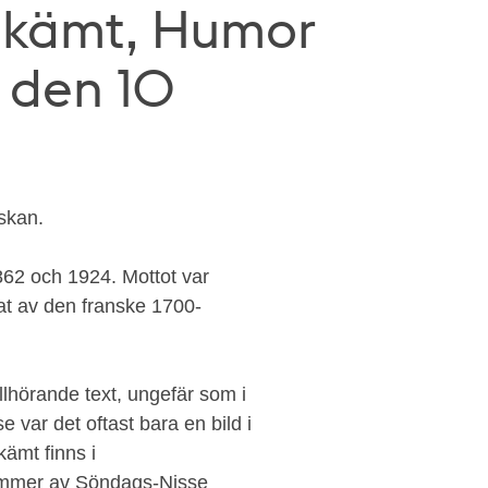
Skämt, Humor
, den 10
skan.
62 och 1924. Mottot var
itat av den franske 1700-
llhörande text, ungefär som i
 var det oftast bara en bild i
ämt finns i
 nummer av Söndags-Nisse