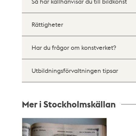
Så här källhänvisar du till bildkonst
Rättigheter
Har du frågor om konstverket?
Utbildningsförvaltningen tipsar
Mer i Stockholmskällan
Relaterade
poster