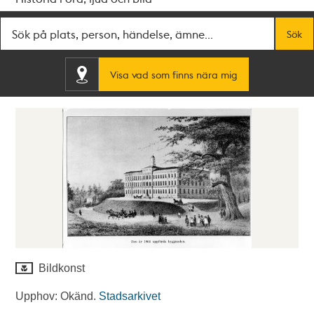
Fritextsök
Sök
Visa vad som finns nära mig
Bildkonst
Upphov: Okänd.
Stadsarkivet