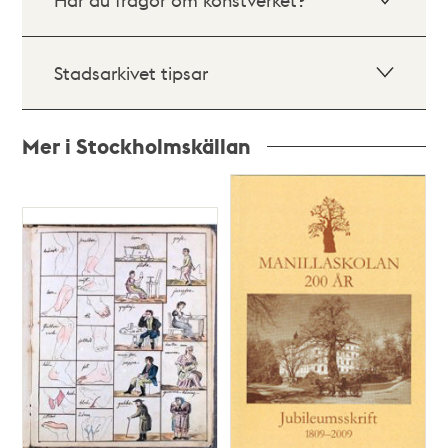
Stadsarkivet tipsar
Mer i Stockholmskällan
Relaterade
poster
och
teman