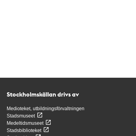
Kontakt
Stockholmskällan
Stockholmskällan drivs av
Medioteket, utbildningsförvaltningen
Stadsmuseet
Medeltidsmuseet
Stadsbiblioteket