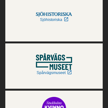
Sjöhistoriska
Spårvägsmuseet