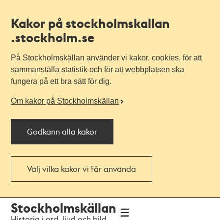
Kakor på stockholmskallan
.stockholm.se
På Stockholmskällan använder vi kakor, cookies, för att
sammanställa statistik och för att webbplatsen ska
fungera på ett bra sätt för dig.
Om kakor på Stockholmskällan
Godkänn alla kakor
Välj vilka kakor vi får använda
Till
Till
Stockholmskällan
navigationen
huvudinnehållet
Historia i ord, ljud och bild