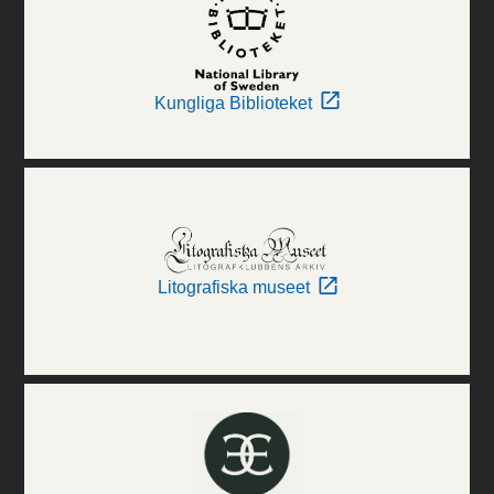
Kungliga Biblioteket
Litografiska museet