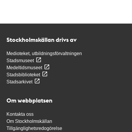
Kontakt
Stockholmskällan
Stockholmskällan drivs av
Medioteket, utbildningsförvaltningen
Stadsmuseet
Medeltidsmuseet
Stadsbiblioteket
Stadsarkivet
Om webbplatsen
Kontakta oss
Om Stockholmskällan
Tillgänglighetsredogörelse