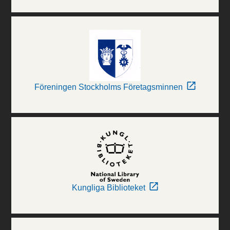
Föreningen Stockholms Företagsminnen
Kungliga Biblioteket