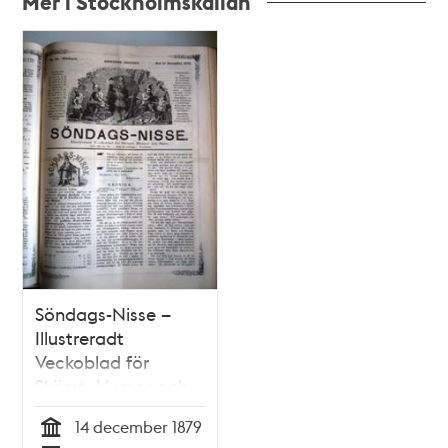
Mer i Stockholmskällan
Relaterade
poster
och
teman
Söndags-Nisse –
Illustreradt
Veckoblad för
Skämt, Humor och
Satir nr 50, den 14
14 december 1879
december 1879