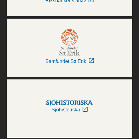
Riksbankens arkiv
Samfundet S:t Erik
Sjöhistoriska