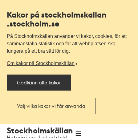
Kakor på stockholmskallan
.stockholm.se
På Stockholmskällan använder vi kakor, cookies, för att
sammanställa statistik och för att webbplatsen ska
fungera på ett bra sätt för dig.
Om kakor på Stockholmskällan
Godkänn alla kakor
Välj vilka kakor vi får använda
Till
Till
Stockholmskällan
navigationen
huvudinnehållet
Historia i ord, ljud och bild