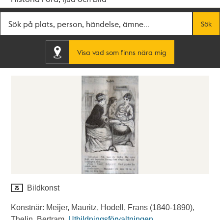
Fritextsök
Sök
Visa vad som finns nära mig
Bildkonst
Konstnär: Meijer, Mauritz, Hodell, Frans (1840-1890),
Thelin, Bertram.
Utbildningsförvaltningen