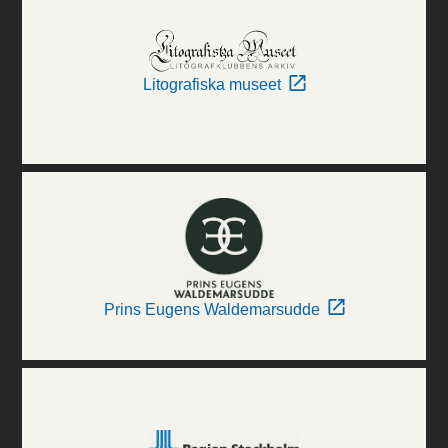
Litografiska museet
Prins Eugens Waldemarsudde