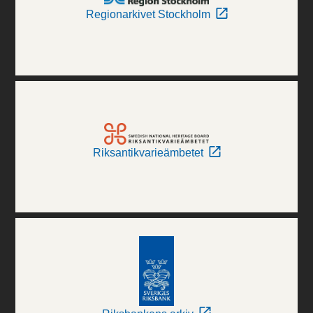
Regionarkivet Stockholm
Riksantikvarieämbetet