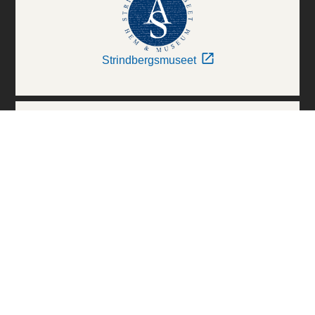
Strindbergsmuseet
Thielska Galleriet