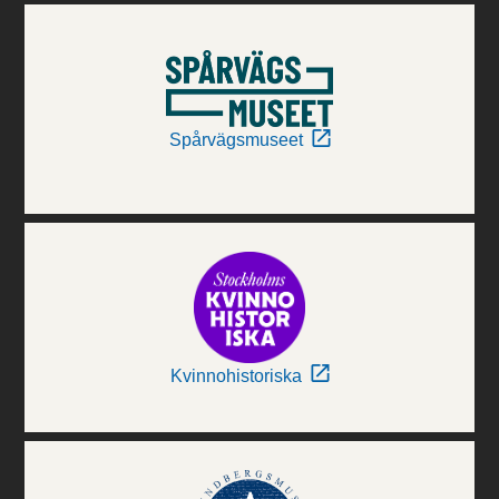
Spårvägsmuseet
Kvinnohistoriska