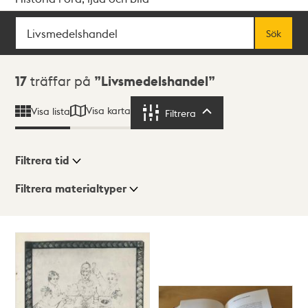
Sök
Fritextsök
Sök
Sökresultat
17
träffar på
Livsmedelshandel
Visa karta
Visa lista
Filtrera
Filtrera
Filtrera tid
Filtrera materialtyper
Visningsläge
Totalt
17
träffar
Lista
Karta