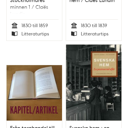
minnen 1 / Claës
Lundin
1830 till 1859
1830 till 1839
Tid
Tid
Litteraturtips
Litteraturtips
Typ
Typ
Från torghandel till
Svenska hem : en