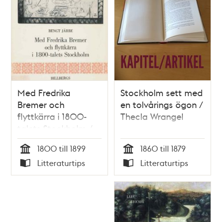
Med Fredrika
Stockholm sett med
Bremer och
en tolvårings ögon /
flyttkärra i 1800-
Thecla Wrangel
talets Stockholm /
Bengt Järbe
1800 till 1899
1860 till 1879
Tid
Tid
Litteraturtips
Litteraturtips
Typ
Typ