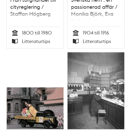
cityreglering /
passionerad affär /
Staffan Högberg
Monika Björk, Eva
Kaijser
1800 till 1980
1904 till 1916
Tid
Tid
Litteraturtips
Litteraturtips
Typ
Typ