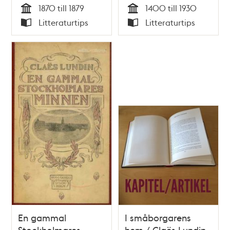
1870 till 1879
1400 till 1930
Tid
Tid
Litteraturtips
Litteraturtips
Typ
Typ
En gammal
I småborgarens
Stockholmares
hem / Claës Lundin