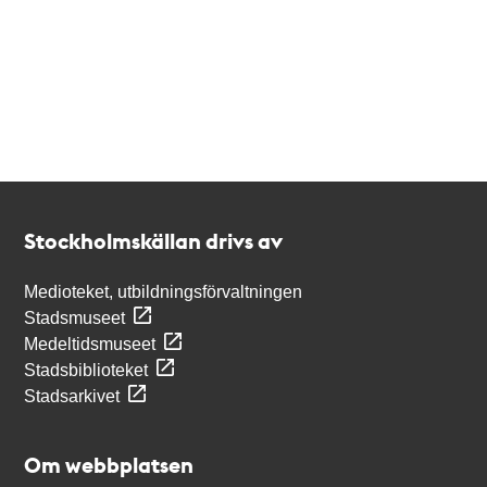
Kontakt
Stockholmskällan
Stockholmskällan drivs av
Medioteket, utbildningsförvaltningen
Stadsmuseet
Medeltidsmuseet
Stadsbiblioteket
Stadsarkivet
Om webbplatsen