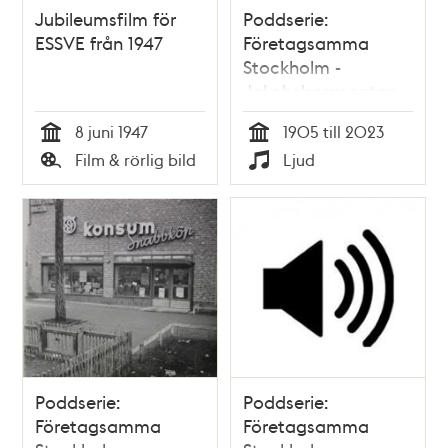
Jubileumsfilm för
Poddserie:
ESSVE från 1947
Företagsamma
Stockholm -
Jakobsbergsgatan
6, Svenska Hem
8 juni 1947
1905 till 2023
Tid
Tid
Film & rörlig bild
Ljud
Typ
Typ
Poddserie:
Poddserie:
Företagsamma
Företagsamma