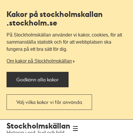
Kakor på stockholmskallan
.stockholm.se
På Stockholmskällan använder vi kakor, cookies, för att
sammanställa statistik och för att webbplatsen ska
fungera på ett bra sätt för dig.
Om kakor på Stockholmskällan
Godkänn alla kakor
Välj vilka kakor vi får använda
Till
Till
Stockholmskällan
navigationen
huvudinnehållet
Historia i ord, ljud och bild