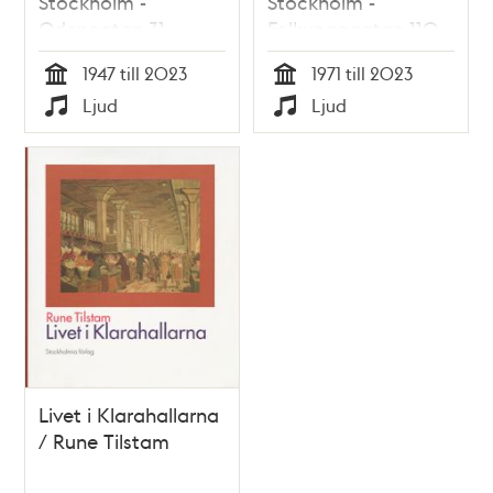
Stockholm -
Stockholm -
Odengatan 31,
Folkungagatan 110,
första Konsum
Fernando Di Luca
1947 till 2023
1971 till 2023
snabbköp
Tid
Tid
Ljud
Ljud
Typ
Typ
Livet i Klarahallarna
/ Rune Tilstam