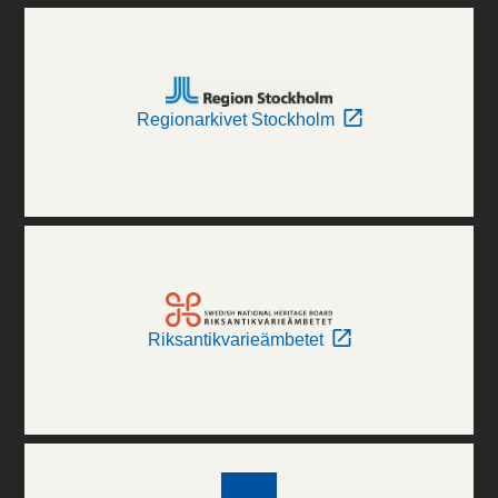
Regionarkivet Stockholm
Riksantikvarieämbetet