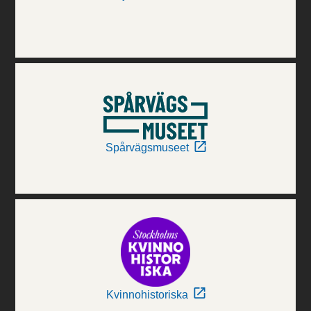
Spårvägsmuseet
Kvinnohistoriska