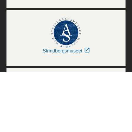
Strindbergsmuseet
Thielska Galleriet