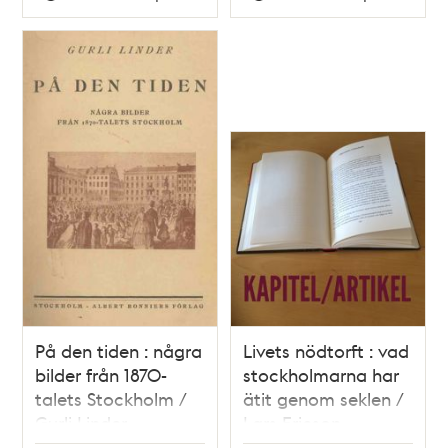
Typ
Typ
På den tiden : några
Livets nödtorft : vad
bilder från 1870-
stockholmarna har
talets Stockholm /
ätit genom seklen /
Gurli Linder
Lars Ericson