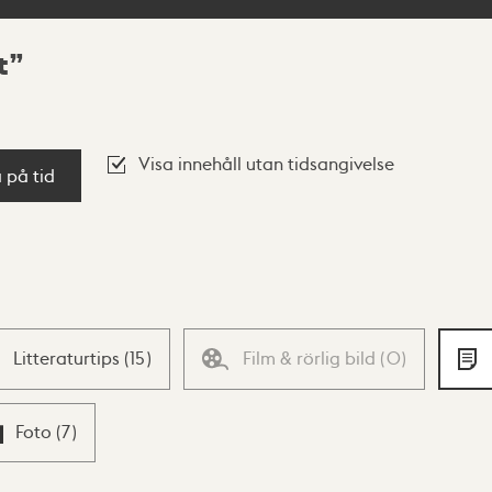
t
Visa innehåll utan tidsangivelse
a på tid
Litteraturtips
(
15
)
Film & rörlig bild
(
0
)
Foto
(
7
)