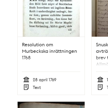
Resolution om
Snusk
Murbeckska inrättningen
avträ
1768
brev 
Allm
Sundh
1866
28 april 1769
Tid
Tid
Text
Typ
Typ