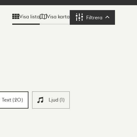
Visa karta
Visa lista
Filtrera
Filtrera
Text
(
20
)
Ljud
(
1
)