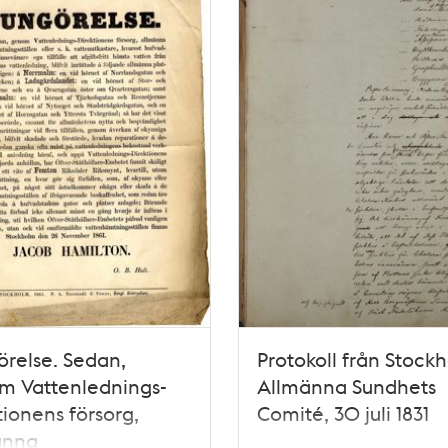
relse. Sedan,
Protokoll från Stock
m Vattenlednings-
Allmänna Sundhets
tionens försorg,
Comité, 30 juli 1831
änna