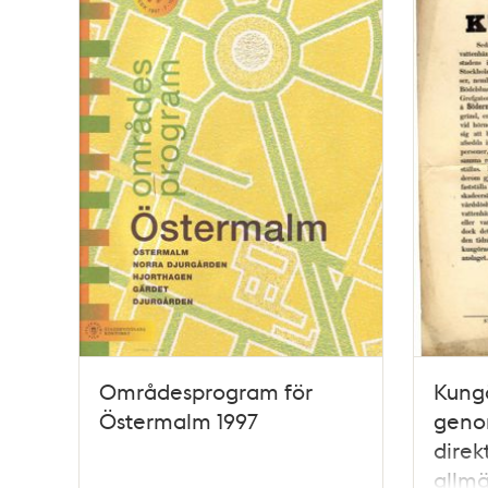
Områdesprogram för
Kungö
Östermalm 1997
geno
direk
allm