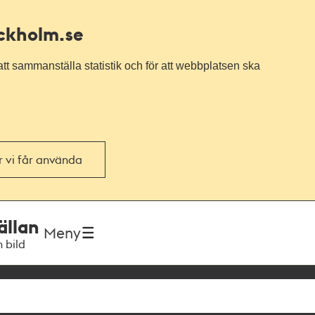
ockholm.se
tt sammanställa statistik och för att webbplatsen ska
or vi får använda
ällan
Meny
h bild