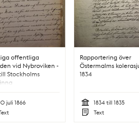
iga offentliga
Rapportering över
den vid Nybroviken -
Östermalms kolerasj
till Stockholms
1834
änna
etsnämnd 10 juli
10 juli 1866
1834 till 1835
Tid
Text
Text
Typ