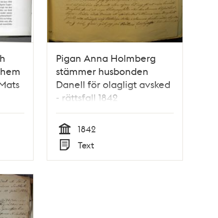
ch
Pigan Anna Holmberg
ehem
stämmer husbonden
 Mats
Danell för olagligt avsked
- rättsfall 1842
1842
Tid
Text
Typ