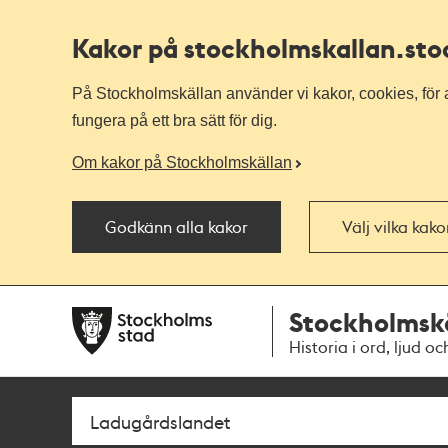
Kakor på stockholmskallan
.st
På Stockholmskällan använder vi kakor, cookies, för a
fungera på ett bra sätt för dig.
Om kakor på Stockholmskällan
Godkänn alla kakor
Välj vilka kak
Till
Till
Stockholmsk
navigationen
huvudinnehållet
Historia i ord, ljud oc
Sök
Fritextsök