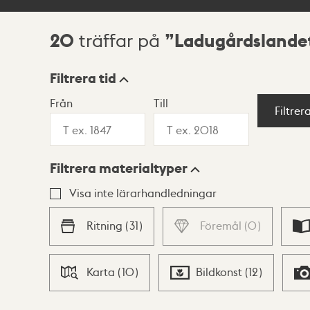
20
Ladugårdslande
träffar på
Sökresultat
Filtrera tid
Från
Till
Visningsläge
Filtrer
Filtrera materialtyper
Lista
Karta
Visa inte lärarhandledningar
Ritning
(
31
)
Föremål
(
0
)
Karta
(
10
)
Bildkonst
(
12
)