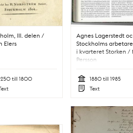
holm, III. delen /
Agnes Lagerstedt o
 Elers
Stockholms arbetar
i kvarteret Storken /
Persson
1250 till 1800
1880 till 1985
Tid
Text
Text
Typ