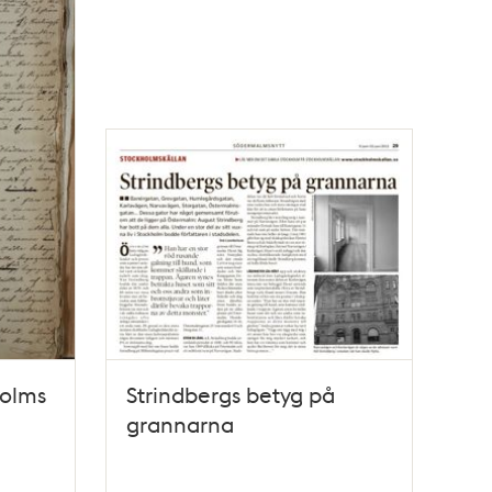
holms
Strindbergs betyg på
grannarna