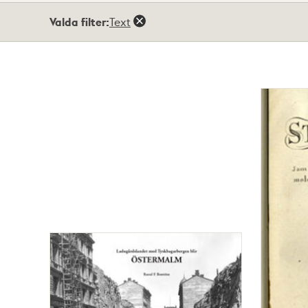
Totalt
Valda filter:
Text
20
träffar