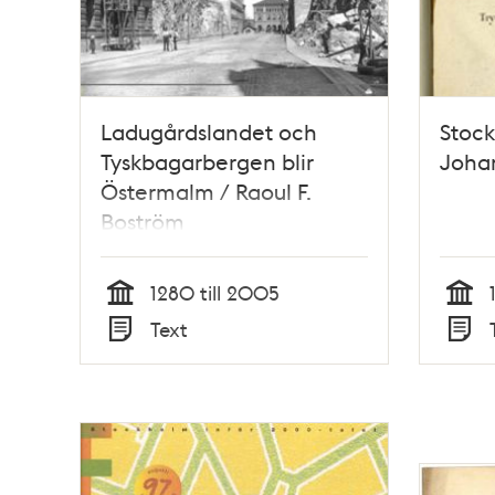
Ladugårdslandet och
Stock
Tyskbagarbergen blir
Johan
Östermalm / Raoul F.
Boström
1280 till 2005
Tid
Tid
Text
Typ
Typ