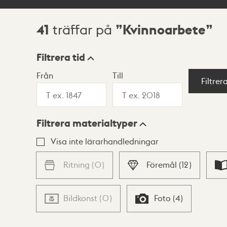
41
Kvinnoarbete
träffar på
Sökresultat
Filtrera tid
Från
Till
Visningsläge
Filtrer
Filtrera materialtyper
Lista
Karta
Visa inte lärarhandledningar
Ritning
(
0
)
Föremål
(
12
)
Bildkonst
(
0
)
Foto
(
4
)