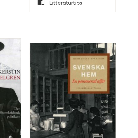
Tid
Litteraturtips
Typ