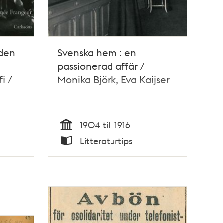
 den
Svenska hem : en
passionerad affär /
i /
Monika Björk, Eva Kaijser
1904 till 1916
Tid
Litteraturtips
Typ