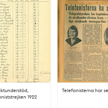
iktunderstöd,
Telefonisterna har s
oniststrejken 1922