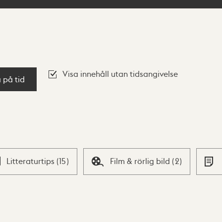
Visa innehåll utan tidsangivelse
a på tid
Litteraturtips
(
15
)
Film & rörlig bild
(
2
)