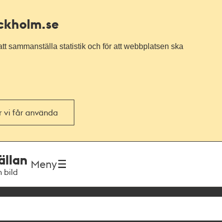
ockholm.se
tt sammanställa statistik och för att webbplatsen ska
or vi får använda
ällan
Meny
h bild