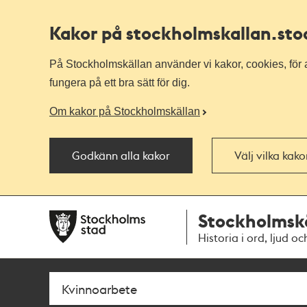
Kakor på stockholmskallan
.st
På Stockholmskällan använder vi kakor, cookies, för a
fungera på ett bra sätt för dig.
Om kakor på Stockholmskällan
Godkänn alla kakor
Välj vilka kak
Till
Till
Stockholmsk
navigationen
huvudinnehållet
Historia i ord, ljud oc
Sök
Fritextsök