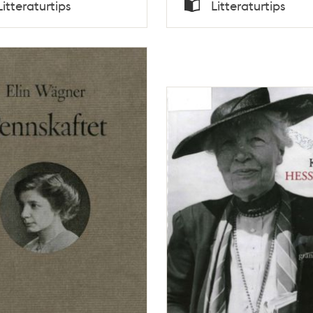
Tid
Litteraturtips
Litteraturtips
Typ