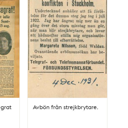
egrat
Avbön från strejkbrytare.