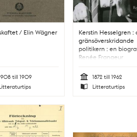
kaftet / Elin Wägner
Kerstin Hesselgren :
gränsöverskridande
politikern : en biograf
Renée Frangeur
1908 till 1909
1872 till 1962
Tid
Litteraturtips
Litteraturtips
Typ