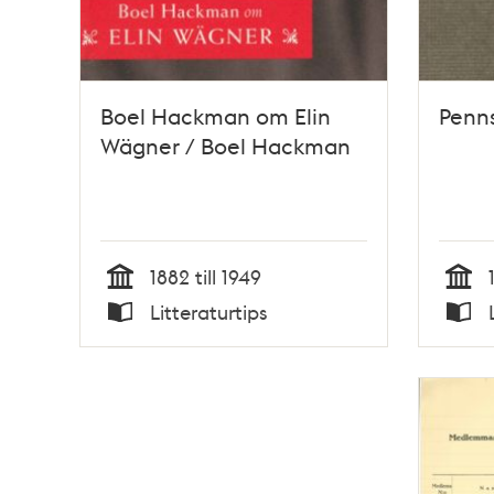
Boel Hackman om Elin
Penns
Wägner / Boel Hackman
1882 till 1949
Tid
Tid
Litteraturtips
Typ
Typ