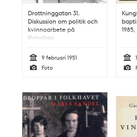
Drottninggatan 31.
Kung
Diskussion om politik och
bapti
kvinnoarbete på
1985,
Kvinnliga
Kontoristföreningen. Fr. v.
okänd, Agda Rössel och
9 februari 1951
Lisa Svanberg
Tid
Tid
Foto
Typ
Typ