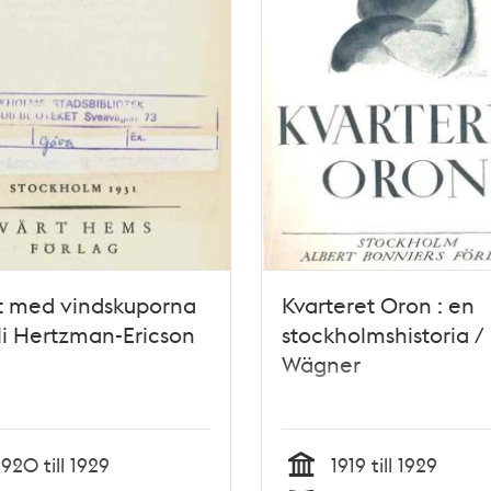
t med vindskuporna
Kvarteret Oron : en
li Hertzman-Ericson
stockholmshistoria / 
Wägner
1920 till 1929
1919 till 1929