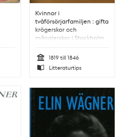
Kvinnor i
tvåförsörjarfamiljen : gifta
krögerskor och
månglerskor i Stockholm
under första delen av
1800-talet / Christine
1819 till 1846
Lindquist
Tid
Litteraturtips
Typ