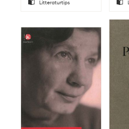
Tid
Tid
Litteraturtips
Typ
Typ