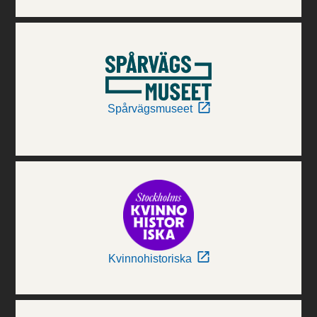
Spårvägsmuseet
Kvinnohistoriska