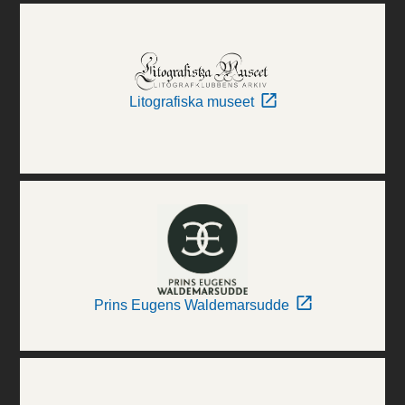
Litografiska museet
Prins Eugens Waldemarsudde