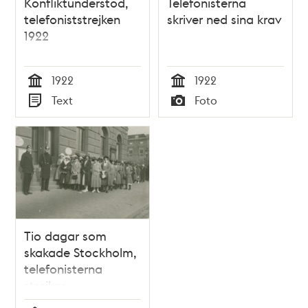
Konfliktunderstöd,
Telefonisterna
telefoniststrejken
skriver ned sina krav
1922
1922
1922
Tid
Tid
Text
Foto
Typ
Typ
Tio dagar som
skakade Stockholm,
telefonisterna
strejkar