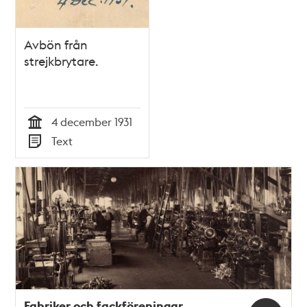
Avbön från
strejkbrytare.
4 december 1931
Tid
Text
Typ
Fabriker och fackföreningar