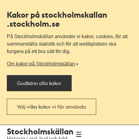
Kakor på stockholmskallan
.stockholm.se
På Stockholmskällan använder vi kakor, cookies, för att
sammanställa statistik och för att webbplatsen ska
fungera på ett bra sätt för dig.
Om kakor på Stockholmskällan
Godkänn alla kakor
Välj vilka kakor vi får använda
Till
Till
Stockholmskällan
navigationen
huvudinnehållet
Historia i ord, ljud och bild