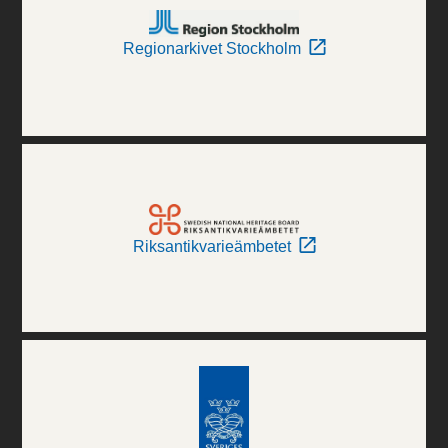
Regionarkivet Stockholm
Riksantikvarieämbetet