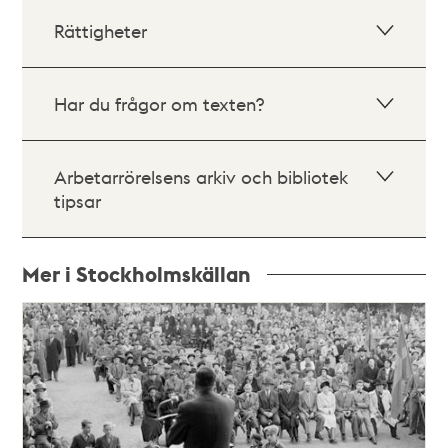
Rättigheter
Har du frågor om texten?
Arbetarrörelsens arkiv och bibliotek
tipsar
Mer i Stockholmskällan
Relaterade
poster
och
teman