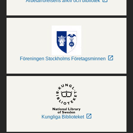
Arbetarrörelsens arkiv och bibliotek
Föreningen Stockholms Företagsminnen
Kungliga Biblioteket