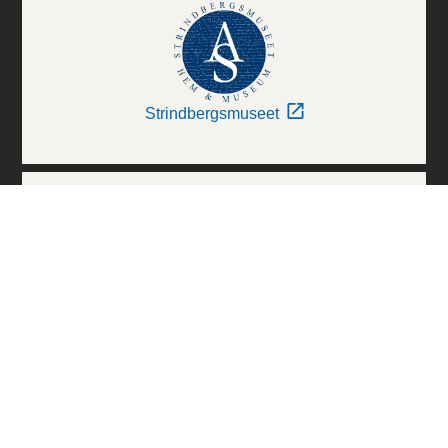
Strindbergsmuseet
Thielska Galleriet