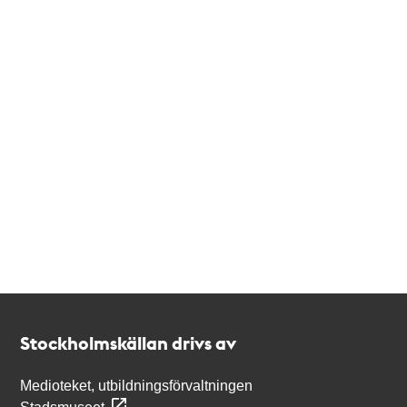
Kontakt
Stockholmskällan
Stockholmskällan drivs av
Medioteket, utbildningsförvaltningen