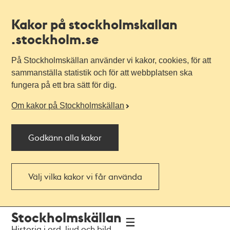
Kakor på stockholmskallan
.stockholm.se
På Stockholmskällan använder vi kakor, cookies, för att
sammanställa statistik och för att webbplatsen ska
fungera på ett bra sätt för dig.
Om kakor på Stockholmskällan
Godkänn alla kakor
Välj vilka kakor vi får använda
Till
Till
Stockholmskällan
navigationen
huvudinnehållet
Historia i ord, ljud och bild