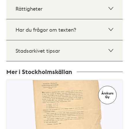
Rättigheter
Har du frågor om texten?
Stadsarkivet tipsar
Mer i Stockholmskällan
Relaterade
poster
Årskurs
och
Gy
teman