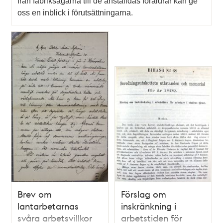
från fabriksägarna till de anställdas föräldrar kan ge
oss en inblick i förutsättningarna.
Brev om
Förslag om
lantarbetarnas
inskränkning i
svåra arbetsvillkor
arbetstiden för