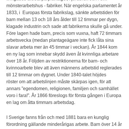
mönsterarbetshus - fabriker. När engelska parlamentet år
1833, i Europas första fabrikslag, sänkte arbetstiden för
barn mellan 13 och 18 års ålder till 12 timmar per dygn,
klagade industrin och sade att fabrikerna skulle gå under.
Före lagen hade barn, precis som vuxna, haft 72 timmars
arbetsvecka (medan plantageägare inte fick låta sina
slavar arbeta mer än 45 timmar i veckan). År 1844 kom
en ny lag som innebar skydd även åt kvinnliga arbetare
över 18 år. Följden av restriktionerna för barn- och
kvinnoarbete blev att även männens arbetstid reglerades
till 12 timmar om dygnet. Under 1840-talet höjdes
röster om att arbetslinjen måste skärpas igen, för att
annars ”egendomen, religionen, familjen och samhället
voro i fara!”. År 1866 föreslogs för första gången i Europa
en lag om åtta timmars arbetsdag.
I Sverige fanns från och med 1881 bara en kunglig
förordning gällande minderårigas arbete. Barn över 14 år