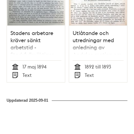
Stadens arbetare
Utlåtande och
kräver sänkt
utredningar med
arbetstid -
anledning av
Stadsfullmäktiges
Andrées motion om
utlåtande 1894
sänkt arbetstid 1893
17 maj 1894
1892 till 1893
Tid
Tid
Text
Text
Typ
Typ
Uppdaterad
2025-09-01