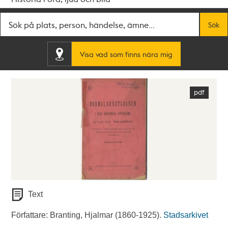
Fritextsök
Sök
Visa vad som finns nära mig
Text
Författare: Branting, Hjalmar (1860-1925).
Stadsarkivet