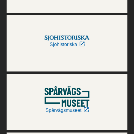
Sjöhistoriska
Spårvägsmuseet