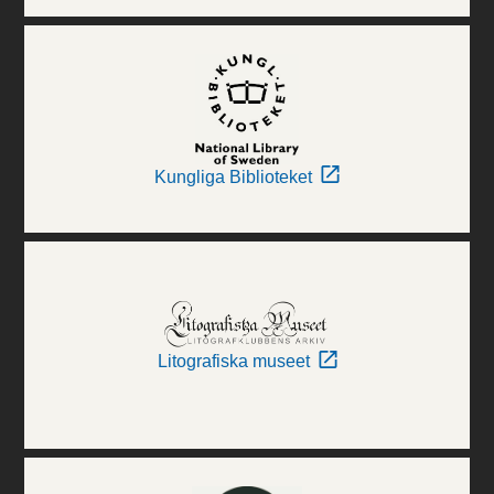
Kungliga Biblioteket
Litografiska museet