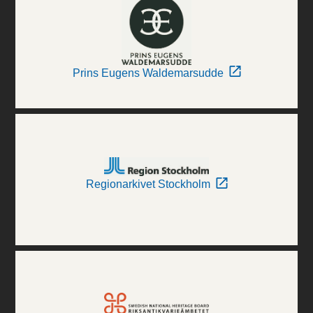
Prins Eugens Waldemarsudde
Regionarkivet Stockholm