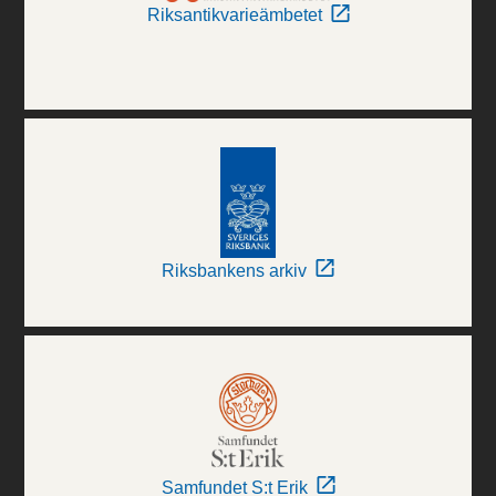
Riksantikvarieämbetet
Riksbankens arkiv
Samfundet S:t Erik