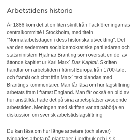
Arbetstidens historia
År 1886 kom det ut en liten skrift från Fackföreningarnas
centralkommitté i Stockholm, med titeln
”Normalarbetsdagen i dess historiska utveckling”. Det
var den sedermera socialdemokratiske partiledaren och
statsministern Hjalmar Branting som översatt en del av
åttonde kapitlet ur Karl Marx´
Das Kapital
. Skriften
handlar om arbetstiden i främst Europa från 1700-talet
och framåt och citat från Marx´ text blandas med
Brantings kommentarer. Man får läsa om hur lagstiftning
arbetats fram i främst England. Man får också en bild av
hur anställda hade det på sina arbetsplatser avseende
arbetstiden. Meningen med skriften var att påbörja en
diskussion om svensk arbetstidslagstiftning
Du kan läsa om hur länge arbetare (och slavar)
tvingades arbeta på plantager, i jordbruk och i s.k.