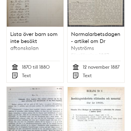
Lista över barn som
Normalarbetsdagen
inte besökt
- artikel om Dr
aftonskolan
Nyströms
föreläsning 1887
1870 till 1880
12 november 1887
Tid
Tid
Text
Text
Typ
Typ