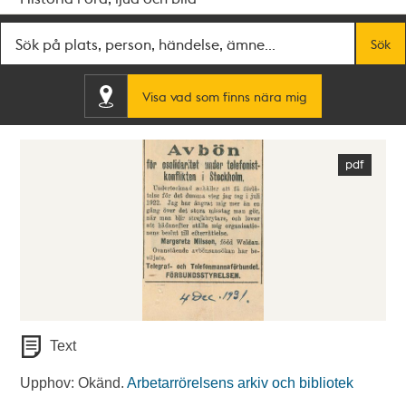
Fritextsök
Sök
Visa vad som finns nära mig
Text
Upphov: Okänd.
Arbetarrörelsens arkiv och bibliotek