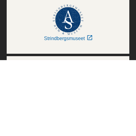
Strindbergsmuseet
Thielska Galleriet