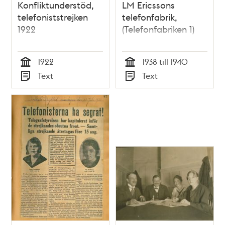
Konfliktunderstöd,
LM Ericssons
telefoniststrejken
telefonfabrik,
1922
(Telefonfabriken 1)
1922
1938 till 1940
Tid
Tid
Text
Text
Typ
Typ