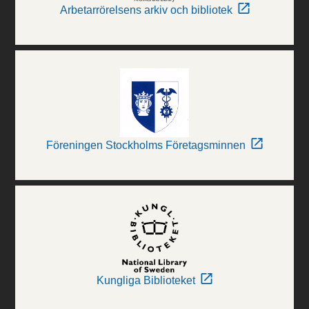
Arbetarrörelsens arkiv och bibliotek
Föreningen Stockholms Företagsminnen
Kungliga Biblioteket