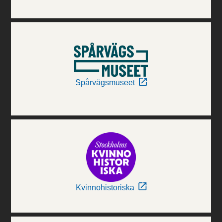
Spårvägsmuseet
Kvinnohistoriska