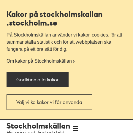
Kakor på stockholmskallan
.stockholm.se
På Stockholmskällan använder vi kakor, cookies, för att
sammanställa statistik och för att webbplatsen ska
fungera på ett bra sätt för dig.
Om kakor på Stockholmskällan
Godkänn alla kakor
Välj vilka kakor vi får använda
Till
Till
Stockholmskällan
navigationen
huvudinnehållet
Historia i ord, ljud och bild