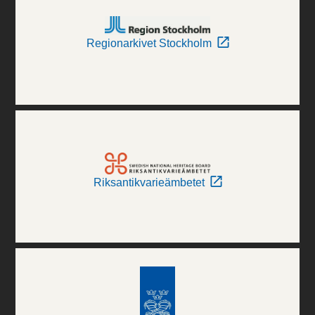
Regionarkivet Stockholm
Riksantikvarieämbetet