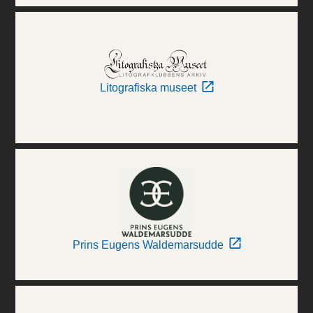
Litografiska museet
Prins Eugens Waldemarsudde