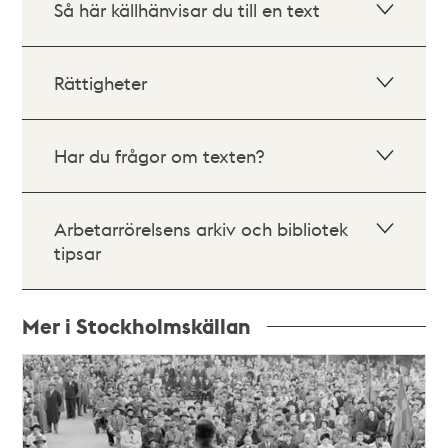
Så här källhänvisar du till en text
Rättigheter
Har du frågor om texten?
Arbetarrörelsens arkiv och bibliotek
tipsar
Mer i Stockholmskällan
Relaterade
poster
och
teman