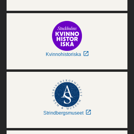
Kvinnohistoriska
Strindbergsmuseet