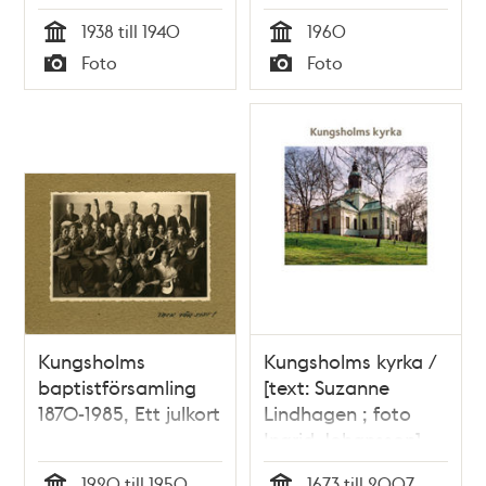
1938 till 1940
1960
Tid
Tid
Foto
Foto
Typ
Typ
Kungsholms
Kungsholms kyrka /
baptistförsamling
[text: Suzanne
1870-1985, Ett julkort
Lindhagen ; foto
Ingrid Johansson]
1920 till 1950
1673 till 2007