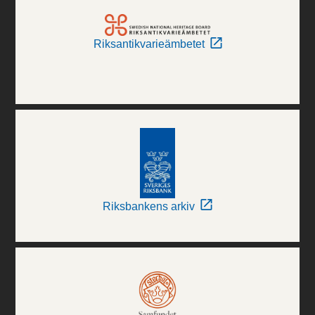
Riksantikvarieämbetet
Riksbankens arkiv