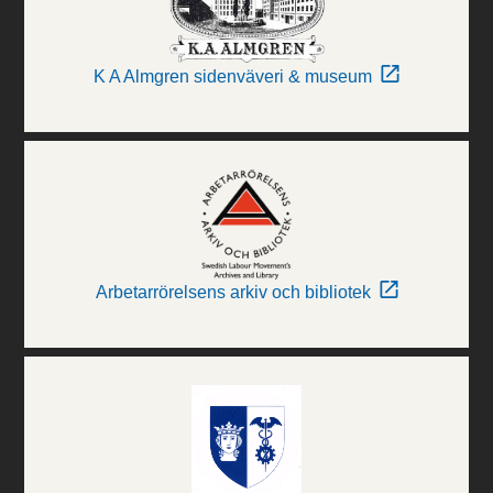
K A Almgren sidenväveri & museum
Arbetarrörelsens arkiv och bibliotek