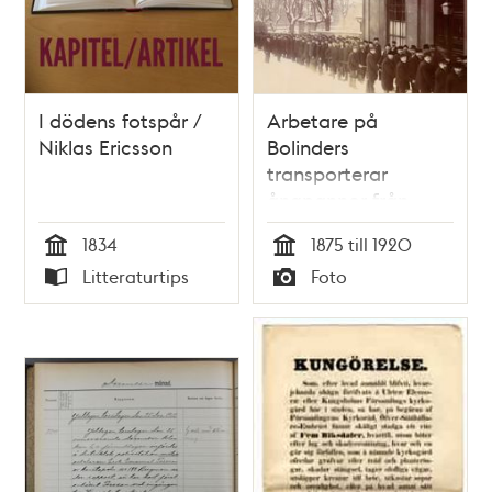
I dödens fotspår /
Arbetare på
Niklas Ericsson
Bolinders
transporterar
ångpannor från
verkstaden till norra
1834
1875 till 1920
järnvägsstationen.
Tid
Tid
Litteraturtips
Foto
Typ
Typ