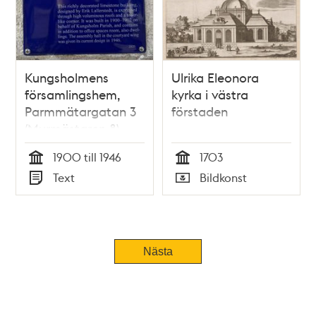
Kungsholmens
Ulrika Eleonora
församlingshem,
kyrka i västra
Parmmätargatan 3
förstaden
(Murmästaren 8)
1900 till 1946
1703
Tid
Tid
Text
Bildkonst
Typ
Typ
Nästa