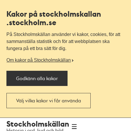
Kakor på stockholmskallan
.stockholm.se
På Stockholmskällan använder vi kakor, cookies, för att
sammanställa statistik och för att webbplatsen ska
fungera på ett bra sätt för dig.
Om kakor på Stockholmskällan
Godkänn alla kakor
Välj vilka kakor vi får använda
Till
Till
Stockholmskällan
navigationen
huvudinnehållet
Historia i ord, ljud och bild