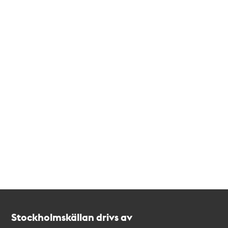
Kontakt
Stockholmskällan
Stockholmskällan drivs av