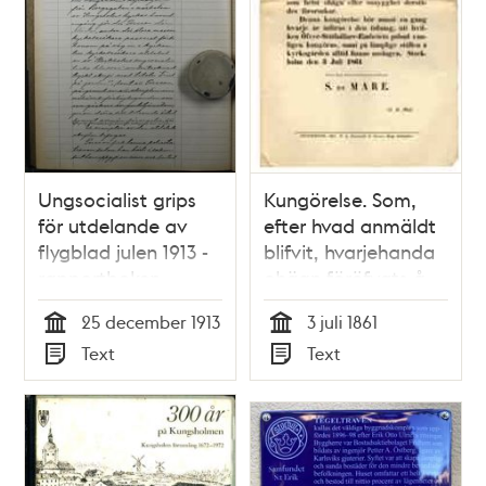
Ungsocialist grips
Kungörelse. Som,
för utdelande av
efter hvad anmäldt
flygblad julen 1913 -
blifvit, hvarjehanda
rapportboken
ohägn föröfvats å
Ulricae Eleonorae
25 december 1913
3 juli 1861
eller Kungsholms
Tid
Tid
Text
Text
församlings
Typ
Typ
kyrkogård här i
staden...