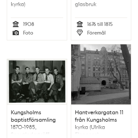
kyrka)
glasbruk
1908
1676 till 1815
Tid
Tid
Foto
Föremål
Typ
Typ
Kungsholms
Hantverkargatan 11
baptistförsamling
från Kungsholms
1870-1985,
kyrka (Ulrika
Scoutledarträff
Eleonora).