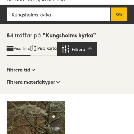
Sök
Fritextsök
Sök
Sökresultat
84
träffar på
Kungsholms kyrka
Visa karta
Visa lista
Filtrera
Filtrera
Filtrera tid
Filtrera materialtyper
Visningsläge
Totalt
84
träffar
Lista
Karta