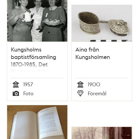
Kungsholms
Aina från
baptistförsamling
Kungsholmen
1870-1985, Det
första nordiska
sångartinget,
1957
1900
påsken 1957
Tid
Tid
Foto
Föremål
Typ
Typ