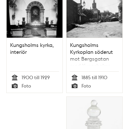
Kungsholms kyrka,
Kungsholms
interiör
Kyrkoplan söderut
mot Bergsgatan
med Kungsholms
kyrka i fonden
1900 till 1929
1885 till 1910
Tid
Tid
Foto
Foto
Typ
Typ