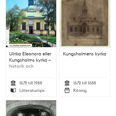
Ulrika Eleonora eller
Kungsholmens kyrka
Kungsholms kyrka –
historik och
inventarium / John
Stenung
1672 till 1988
1672 till 1688
Tid
Tid
Litteraturtips
Ritning
Typ
Typ