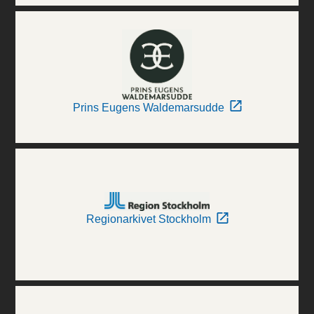
Prins Eugens Waldemarsudde
Regionarkivet Stockholm