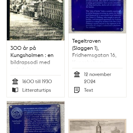
Tegeltraven
300 år på
(Slaggen 1),
Kungsholmen : en
Fridhemsgatan 16,
bildrapsodi med
Kungsholmen
anledning av
12 november
Kungsholms
Tid
1600 till 1930
2024
församlings 300-
Tid
Litteraturtips
Text
årsjubileum 1972 /
Typ
Typ
Per Anders
Fogelström