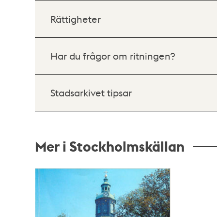
Rättigheter
Har du frågor om ritningen?
Stadsarkivet tipsar
Mer i Stockholmskällan
Relaterade
poster
och
teman