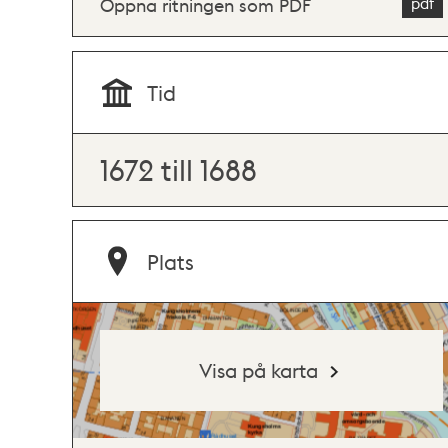
Öppna ritningen som PDF
Tid
1672 till 1688
Plats
Visa på karta