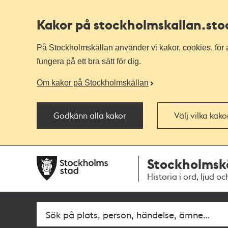
Kakor på stockholmskallan
.st
På Stockholmskällan använder vi kakor, cookies, för a
fungera på ett bra sätt för dig.
Om kakor på Stockholmskällan
Godkänn alla kakor
Välj vilka kak
Till
Till
Stockholmsk
navigationen
huvudinnehållet
Historia i ord, ljud oc
Fritextsök