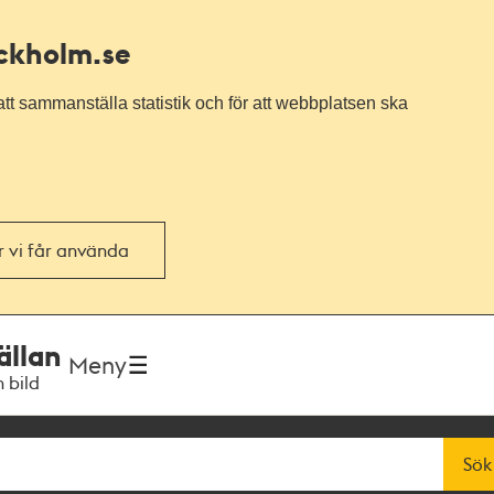
ockholm.se
tt sammanställa statistik och för att webbplatsen ska
or vi får använda
ällan
Meny
h bild
Sök