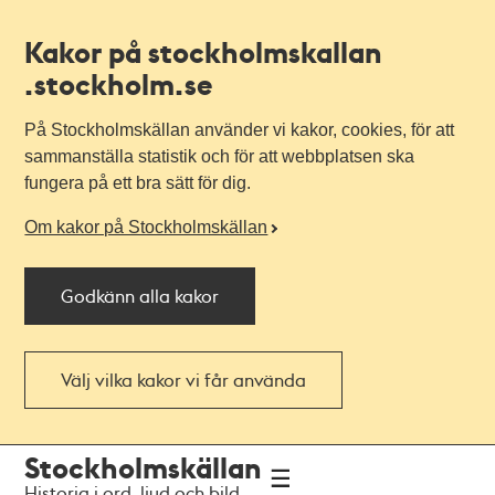
Kakor på stockholmskallan
.stockholm.se
På Stockholmskällan använder vi kakor, cookies, för att
sammanställa statistik och för att webbplatsen ska
fungera på ett bra sätt för dig.
Om kakor på Stockholmskällan
Godkänn alla kakor
Välj vilka kakor vi får använda
Till
Till
Stockholmskällan
navigationen
huvudinnehållet
Historia i ord, ljud och bild