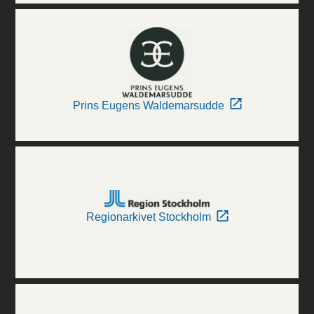
Prins Eugens Waldemarsudde
Regionarkivet Stockholm