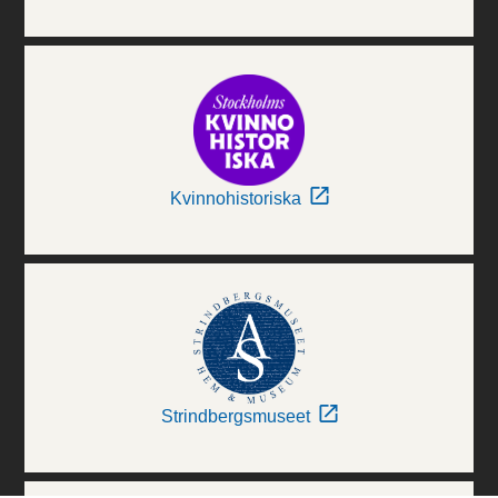
Kvinnohistoriska
Strindbergsmuseet