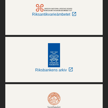
Riksantikvarieämbetet
Riksbankens arkiv