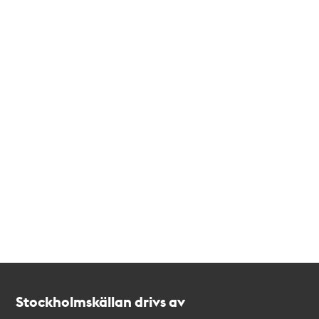
Kontakt
Stockholmskällan
Stockholmskällan drivs av