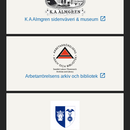
K A Almgren sidenväveri & museum
Arbetarrörelsens arkiv och bibliotek