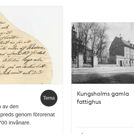
Kungsholms gamla
Tema
fattighus
n av den
spreds genom förorenat
700 invånare.