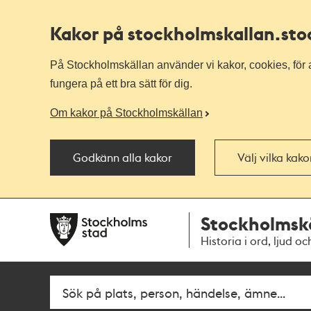
Kakor på stockholmskallan
.st
På Stockholmskällan använder vi kakor, cookies, för a
fungera på ett bra sätt för dig.
Om kakor på Stockholmskällan
Godkänn alla kakor
Välj vilka kak
Till
Till
Stockholmsk
navigationen
huvudinnehållet
Historia i ord, ljud oc
Fritextsök