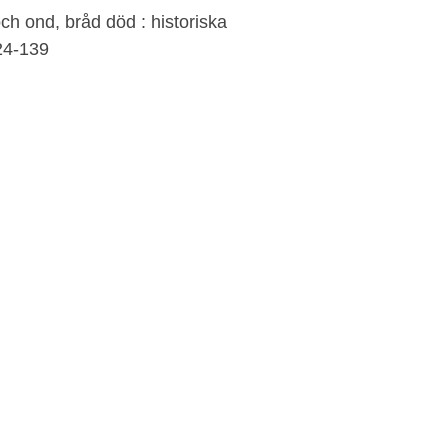
och ond, bråd död : historiska
24-139