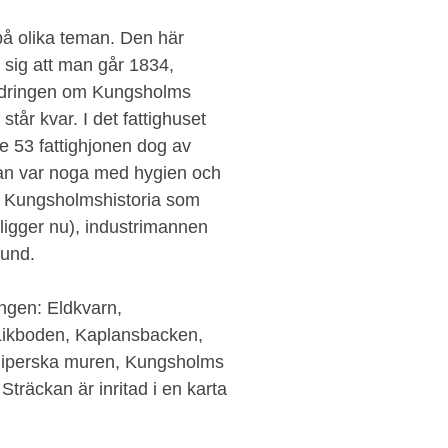
på olika teman. Den här
sig att man går 1834,
andringen om Kungsholms
tår kvar. I det fattighuset
e 53 fattighjonen dog av
man var noga med hygien och
p Kungsholmshistoria som
ligger nu), industrimannen
und.
ingen: Eldkvarn,
 Likboden, Kaplansbacken,
 Piperska muren, Kungsholms
träckan är inritad i en karta