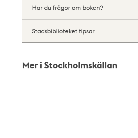
Har du frågor om boken?
Stadsbiblioteket tipsar
Mer i Stockholmskällan
Relaterade
poster
och
teman