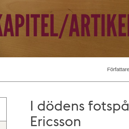
Författar
I dödens fotspå
Ericsson