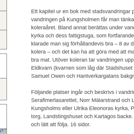
Ett kapitel ur en bok med stadsvandringar 
vandringen på Kungsholmen får man tänka 
koleraåret. Bland annat berättas under v
kyrka och dess fattigstuga, som fortfarande s
klarade man sig förhållandevis bra – 8 av d
kolera – och det kan ha att göra med att 
bra mat. Utöver koleran tar vandringen up
Eldkvarn (kvarnen som låg där Stadshuset 
Samuel Owen och Hantverkargatans bakgr
Följande platser ingår och beskrivs i vandr
Serafimerlasarettet, Norr Mälarstrand och
Kungsholms eller Ulrika Eleonoras kyrka,
torg, Landstingshuset och Kartagos backe. S
och lätt att följa. 16 sidor.