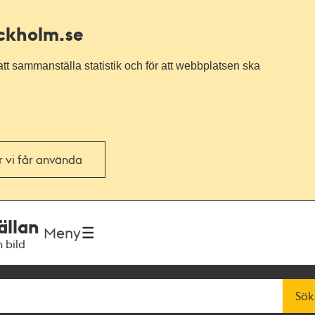
ockholm.se
tt sammanställa statistik och för att webbplatsen ska
or vi får använda
ällan
Meny
h bild
Sök