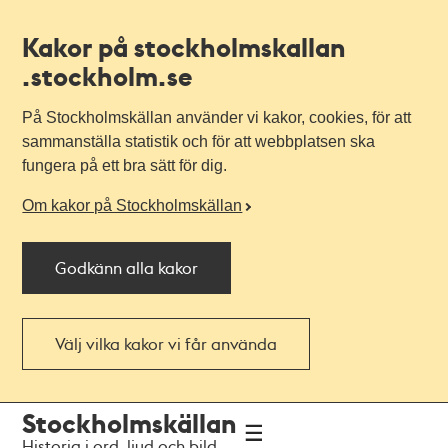
Kakor på stockholmskallan
.stockholm.se
På Stockholmskällan använder vi kakor, cookies, för att
sammanställa statistik och för att webbplatsen ska
fungera på ett bra sätt för dig.
Om kakor på Stockholmskällan
Godkänn alla kakor
Välj vilka kakor vi får använda
Till
Till
Stockholmskällan
navigationen
huvudinnehållet
Historia i ord, ljud och bild