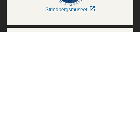
Strindbergsmuseet
Thielska Galleriet
Världskulturmuseerna