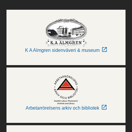
K A Almgren sidenväveri & museum
Arbetarrörelsens arkiv och bibliotek