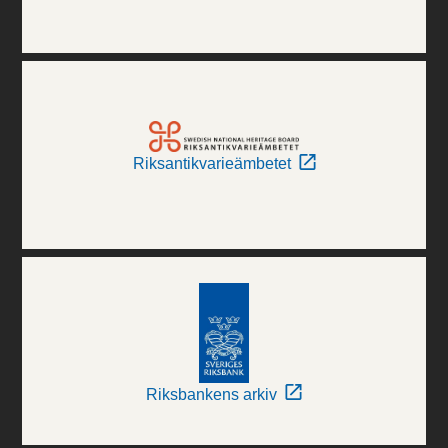
Riksantikvarieämbetet
Riksbankens arkiv