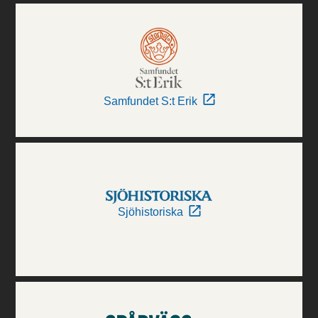
Samfundet S:t Erik
Sjöhistoriska