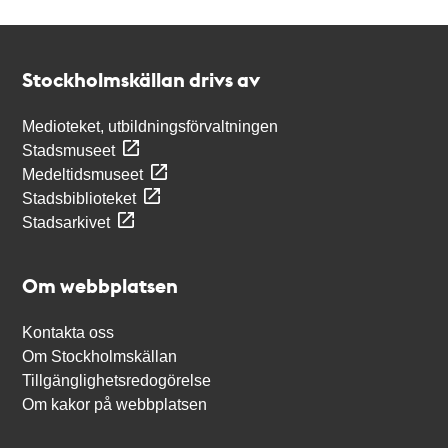
Kontakt
Stockholmskällan
Stockholmskällan drivs av
Medioteket, utbildningsförvaltningen
Stadsmuseet
Medeltidsmuseet
Stadsbiblioteket
Stadsarkivet
Om webbplatsen
Kontakta oss
Om Stockholmskällan
Tillgänglighetsredogörelse
Om kakor på webbplatsen