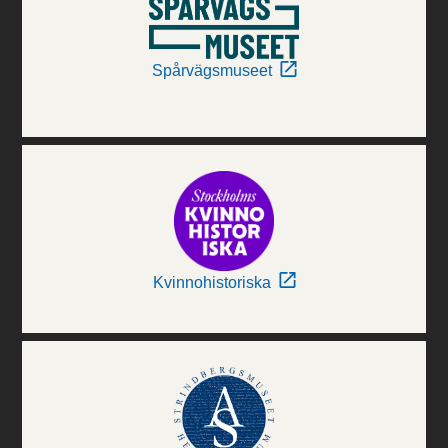
Spårvägsmuseet
Kvinnohistoriska