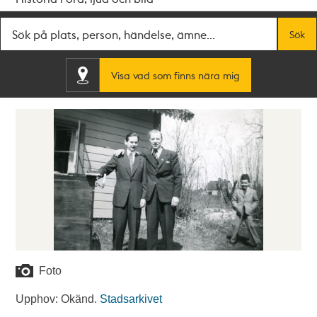
Fritextsök
Sök
Visa vad som finns nära mig
Foto
Upphov: Okänd.
Stadsarkivet