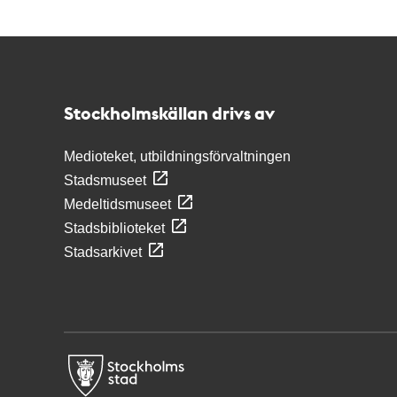
Kontakt
Stockholmskällan
Stockholmskällan drivs av
Medioteket, utbildningsförvaltningen
Stadsmuseet
Medeltidsmuseet
Stadsbiblioteket
Stadsarkivet