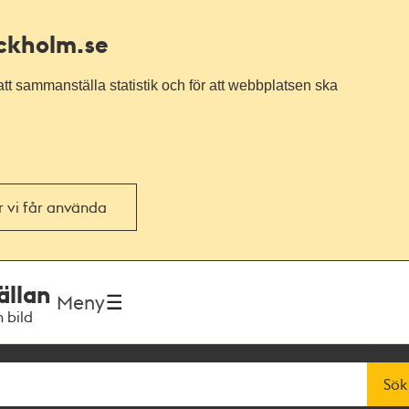
ockholm.se
tt sammanställa statistik och för att webbplatsen ska
or vi får använda
ällan
Meny
h bild
Sök