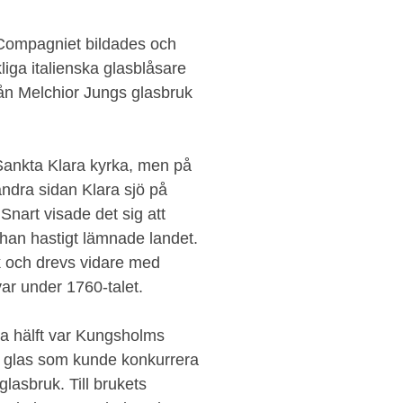
 Compagniet bildades och
liga italienska glasblåsare
rån Melchior Jungs glasbruk
 Sankta Klara kyrka, men på
andra sidan Klara sjö på
nart visade det sig att
 han hastigt lämnade landet.
k och drevs vidare med
ar under 1760-talet.
ta hälft var Kungsholms
e glas som kunde konkurrera
lasbruk. Till brukets