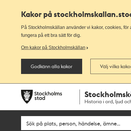
Kakor på stockholmskallan
.st
På Stockholmskällan använder vi kakor, cookies, för a
fungera på ett bra sätt för dig.
Om kakor på Stockholmskällan
Godkänn alla kakor
Välj vilka kak
Till
Till
Stockholmsk
navigationen
huvudinnehållet
Historia i ord, ljud oc
Fritextsök