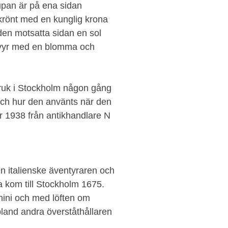
Kupan är på ena sidan
krönt med en kunglig krona
den motsatta sidan en sol
ravyr med en blomma och
bruk i Stockholm någon gång
och hur den använts när den
r 1938 från antikhandlare N
n italienske äventyraren och
 kom till Stockholm 1675.
ini och med löften om
bland andra överståthållaren