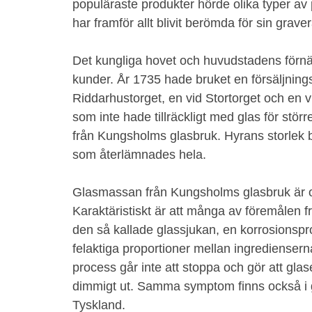
populäraste produkter hörde olika typer a
har framför allt blivit berömda för sin grave
Det kungliga hovet och huvudstadens förn
kunder. År 1735 hade bruket en försäljnings
Riddarhustorget, en vid Stortorget och en v
som inte hade tillräckligt med glas för störr
från Kungsholms glasbruk. Hyrans storlek
som återlämnades hela.
Glasmassan från Kungsholms glasbruk är oft
Karaktäristiskt är att många av föremålen f
den så kallade glassjukan, en korrosionsproce
felaktiga proportioner mellan ingredienser
process går inte att stoppa och gör att glaset
dimmigt ut. Samma symptom finns också i gl
Tyskland.