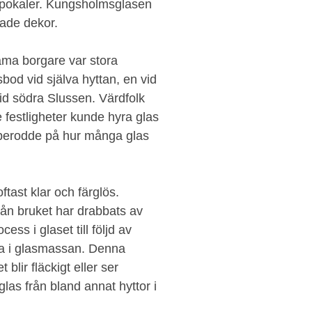
v pokaler. Kungsholmsglasen
rade dekor.
äma borgare var stora
bod vid själva hyttan, en vid
id södra Slussen. Värdfolk
e festligheter kunde hyra glas
 berodde på hur många glas
ast klar och färglös.
rån bruket har drabbats av
ss i glaset till följd av
na i glasmassan. Denna
 blir fläckigt eller ser
as från bland annat hyttor i