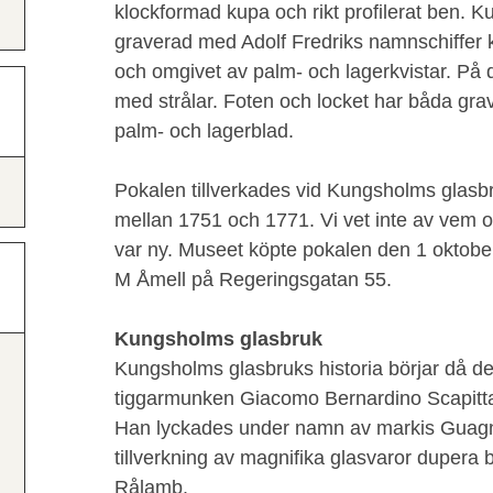
klockformad kupa och rikt profilerat ben. 
graverad med Adolf Fredriks namnschiffer 
och omgivet av palm- och lagerkvistar. På 
med strålar. Foten och locket har båda g
palm- och lagerblad.
Pokalen tillverkades vid Kungsholms glas
mellan 1751 och 1771. Vi vet inte av vem 
var ny. Museet köpte pokalen den 1 oktobe
M Åmell på Regeringsgatan 55.
Kungsholms glasbruk
Kungsholms glasbruks historia börjar då de
tiggarmunken Giacomo Bernardino Scapitta
Han lyckades under namn av markis Guagn
tillverkning av magnifika glasvaror dupera 
Rålamb.