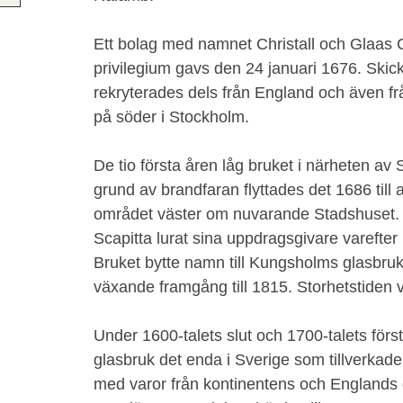
Ett bolag med namnet Christall och Glaas
privilegium gavs den 24 januari 1676. Skick
rekryterades dels från England och även f
på söder i Stockholm.
De tio första åren låg bruket i närheten av
grund av brandfaran flyttades det 1686 till 
området väster om nuvarande Stadshuset. S
Scapitta lurat sina uppdragsgivare varefter
Bruket bytte namn till Kungsholms glasbru
växande framgång till 1815. Storhetstiden v
Under 1600-talets slut och 1700-talets förs
glasbruk det enda i Sverige som tillverkad
med varor från kontinentens och Englands g