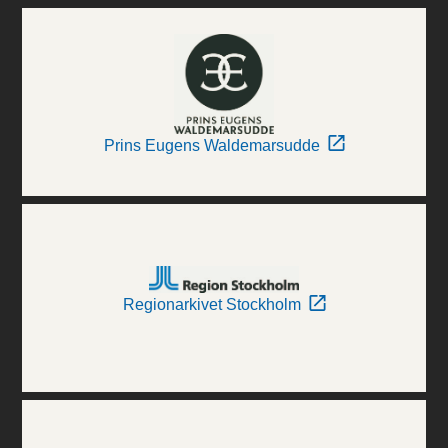
Prins Eugens Waldemarsudde
Regionarkivet Stockholm