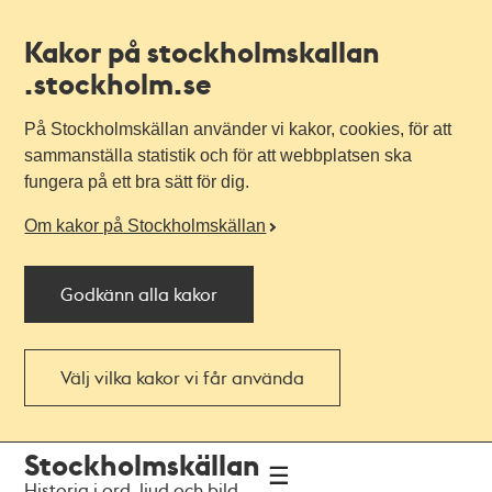
Kakor på stockholmskallan
.stockholm.se
På Stockholmskällan använder vi kakor, cookies, för att
sammanställa statistik och för att webbplatsen ska
fungera på ett bra sätt för dig.
Om kakor på Stockholmskällan
Godkänn alla kakor
Välj vilka kakor vi får använda
Till
Till
Stockholmskällan
navigationen
huvudinnehållet
Historia i ord, ljud och bild