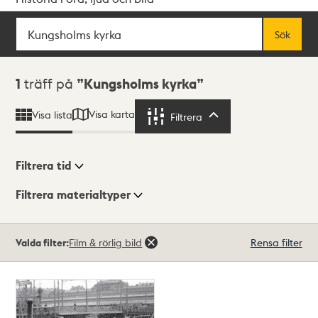
Sök
Fritextsök
Sök
Sökresultat
1
träff på
Kungsholms kyrka
Visa karta
Visa lista
Filtrera
Filtrera
Filtrera tid
Filtrera materialtyper
Visningsläge
Totalt
Valda filter:
Film & rörlig bild
Rensa filter
1
träffar
Lista
Karta