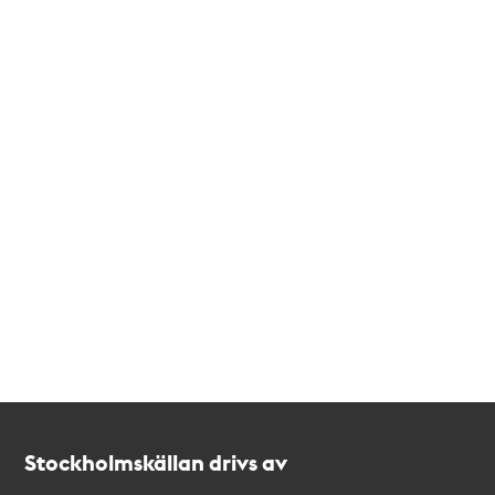
Kontakt
Stockholmskällan
Stockholmskällan drivs av