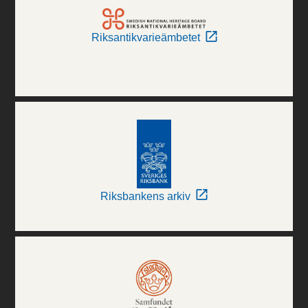
Riksantikvarieämbetet
Riksbankens arkiv