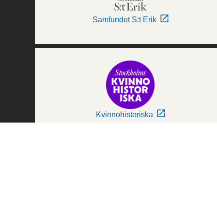
Samfundet S:t Erik
Kvinnohistoriska
Världskulturmuseerna