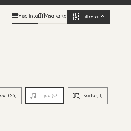
Visa karta
Visa lista
Filtrera
Filtrera
Text
(
23
)
Ljud
(
0
)
Karta
(
11
)