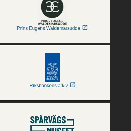
Prins Eugens Waldemarsudde
Riksbankens arkiv