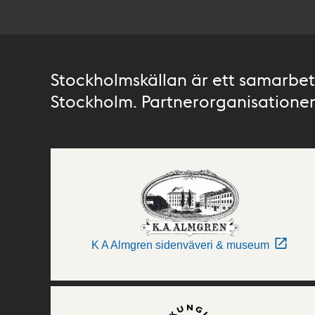
Stockholmskällan är ett samarbete
Stockholm. Partnerorganisationer 
K A Almgren sidenväveri & museum