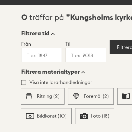
0
Kungsholms kyrk
träffar på
Sökresultat
Filtrera tid
Från
Till
Visningsläge
Filtrer
Filtrera materialtyper
Lista
Karta
Visa inte lärarhandledningar
Ritning
(
2
)
Föremål
(
2
)
Bildkonst
(
10
)
Foto
(
18
)