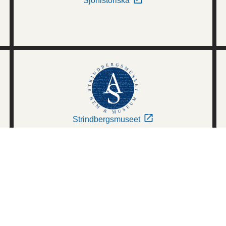
Sjöhistoriska
Strindbergsmuseet