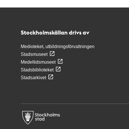
Kontakt
Stockholmskällan
Stockholmskällan drivs av
Medioteket, utbildningsförvaltningen
Stadsmuseet
Medeltidsmuseet
Stadsbiblioteket
Stadsarkivet