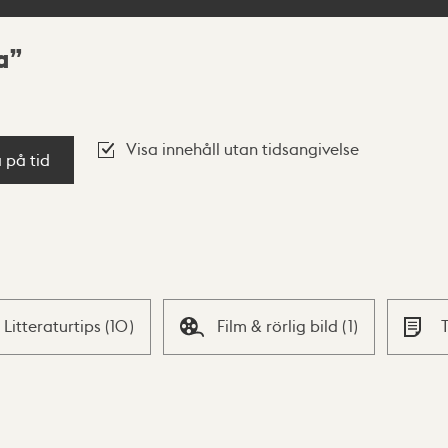
a
Visa innehåll utan tidsangivelse
a på tid
Litteraturtips
(
10
)
Film & rörlig bild
(
1
)