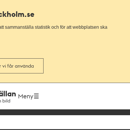
ockholm.se
tt sammanställa statistik och för att webbplatsen ska
or vi får använda
ällan
Meny
h bild