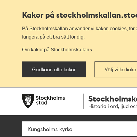
Kakor på stockholmskallan
.st
På Stockholmskällan använder vi kakor, cookies, för a
fungera på ett bra sätt för dig.
Om kakor på Stockholmskällan
Godkänn alla kakor
Välj vilka kak
Till
Till
Stockholmsk
navigationen
huvudinnehållet
Historia i ord, ljud oc
Sök
Fritextsök