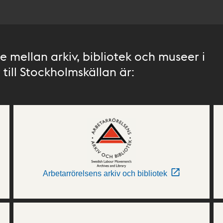
 mellan arkiv, bibliotek och museer i
till Stockholmskällan är:
Arbetarrörelsens arkiv och bibliotek