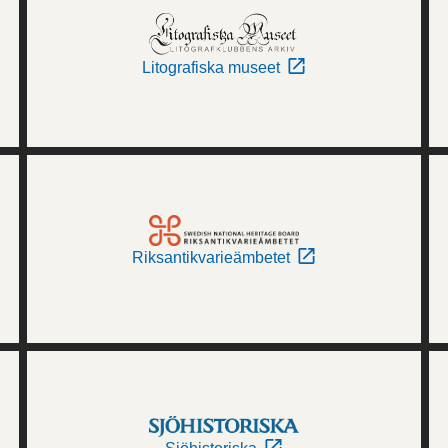
Litografiska museet
Riksantikvarieämbetet