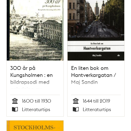
300 år på
En liten bok om
Kungsholmen : en
Hantverkargatan /
bildrapsodi med
Maj Sandin
anledning av
Kungsholms
1600 till 1930
1644 till 2019
församlings 300-
Tid
Tid
Litteraturtips
Litteraturtips
årsjubileum 1972 /
Typ
Typ
Per Anders
Fogelström