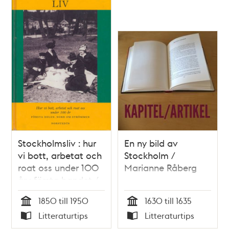
Stockholmsliv : hur
En ny bild av
vi bott, arbetat och
Stockholm /
roat oss under 100
Marianne Råberg
år : första bandet /
Staffan Tjerneld
1850 till 1950
1630 till 1635
Tid
Tid
Litteraturtips
Litteraturtips
Typ
Typ