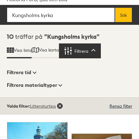
Sök
Fritextsök
Sök
Sökresultat
10
träffar på
Kungsholms kyrka
Visa karta
Visa lista
Filtrera
Filtrera
Filtrera tid
Filtrera materialtyper
Visningsläge
Totalt
Valda filter:
Litteraturtips
Rensa filter
10
träffar
Lista
Karta