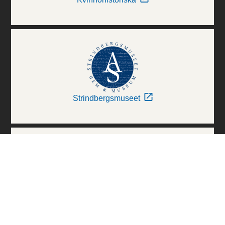
Strindbergsmuseet
Thielska Galleriet