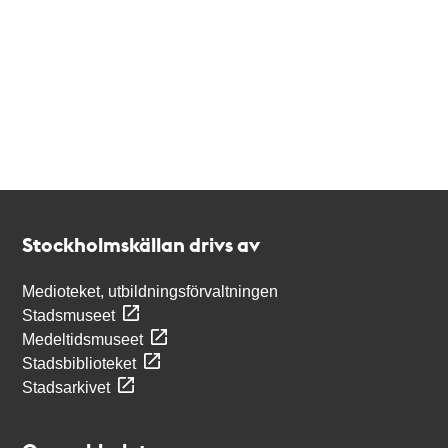
Kontakt
Stockholmskällan
Stockholmskällan drivs av
Medioteket, utbildningsförvaltningen
Stadsmuseet
Medeltidsmuseet
Stadsbiblioteket
Stadsarkivet