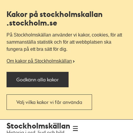
Kakor på stockholmskallan
.stockholm.se
På Stockholmskällan använder vi kakor, cookies, för att
sammanställa statistik och för att webbplatsen ska
fungera på ett bra sätt för dig.
Om kakor på Stockholmskällan
Godkänn alla kakor
Välj vilka kakor vi får använda
Till
Till
Stockholmskällan
navigationen
huvudinnehållet
Historia i ord, ljud och bild