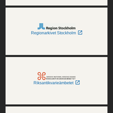
Regionarkivet Stockholm
Riksantikvarieämbetet