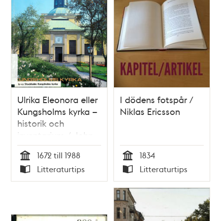
Ulrika Eleonora eller
I dödens fotspår /
Kungsholms kyrka –
Niklas Ericsson
historik och
inventarium / John
Stenung
1672 till 1988
1834
Tid
Tid
Litteraturtips
Litteraturtips
Typ
Typ