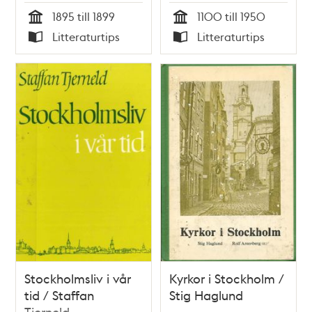
Carl Henrik Martling
1895 till 1899
1100 till 1950
Tid
Tid
Litteraturtips
Litteraturtips
Typ
Typ
Stockholmsliv i vår
Kyrkor i Stockholm /
tid / Staffan
Stig Haglund
Tjerneld