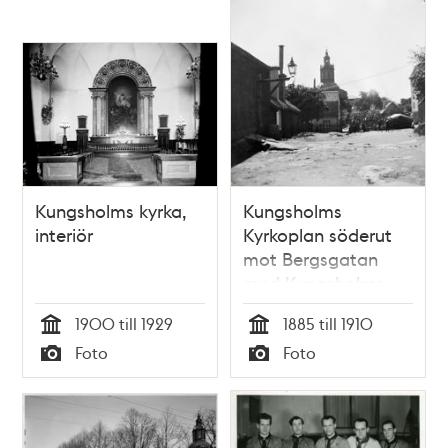
Kungsholms kyrka,
Kungsholms
interiör
Kyrkoplan söderut
mot Bergsgatan
med Kungsholms
kyrka i fonden
1900 till 1929
1885 till 1910
Tid
Tid
Foto
Foto
Typ
Typ