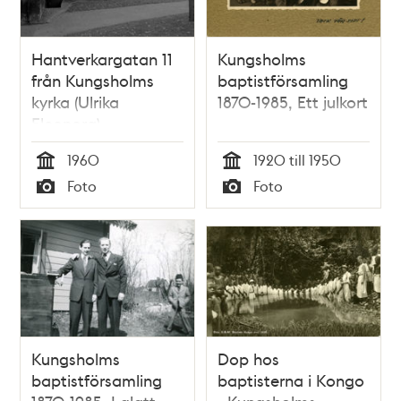
Hantverkargatan 11
Kungsholms
från Kungsholms
baptistförsamling
kyrka (Ulrika
1870-1985, Ett julkort
Eleonora).
1960
1920 till 1950
Tid
Tid
Foto
Foto
Typ
Typ
Kungsholms
Dop hos
baptistförsamling
baptisterna i Kongo