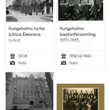
Kungsholms kyrka
Kungsholms
(Ulrica Eleonora
baptistförsamling
kyrka)
1870-1985,
Scoutledarträff
1908
1938 till 1940
Tid
Tid
Foto
Foto
Typ
Typ