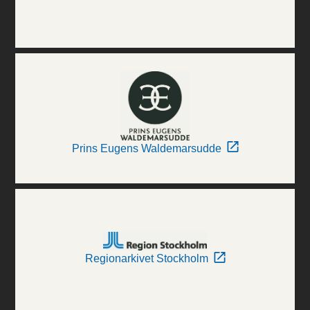
Prins Eugens Waldemarsudde
Regionarkivet Stockholm