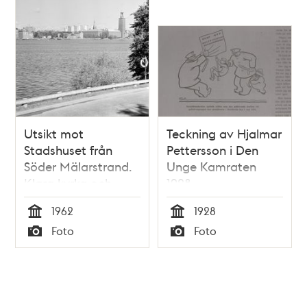
ses Parkgatan 4.
Johannes kyrkas
torn i fonden
Utsikt mot
Teckning av Hjalmar
Stadshuset från
Pettersson i Den
Söder Mälarstrand.
Unge Kamraten
Klara kyrka och
1928.
höghusen i fonden
1962
1928
Tid
Tid
Foto
Foto
Typ
Typ