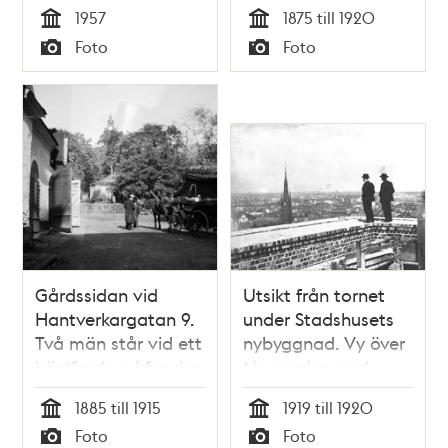
sångartinget,
verkstaden till norra
1957
1875 till 1920
påsken 1957
järnvägsstationen.
Tid
Tid
Foto
Foto
Typ
Typ
Gårdssidan vid
Utsikt från tornet
Hantverkargatan 9.
under Stadshusets
Två män står vid ett
nybyggnad. Vy över
hästfordon. I fonden
Norrmalm med
ses tornet på
Klara kyrka.
1885 till 1915
1919 till 1920
Kungsholms kyrka.
Tid
Tid
Foto
Foto
Fastigheten ägdes