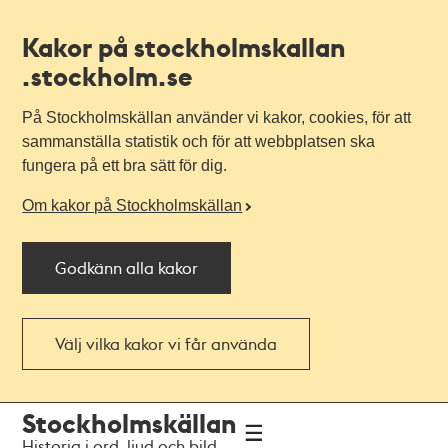
Kakor på stockholmskallan
.stockholm.se
På Stockholmskällan använder vi kakor, cookies, för att
sammanställa statistik och för att webbplatsen ska
fungera på ett bra sätt för dig.
Om kakor på Stockholmskällan
Godkänn alla kakor
Välj vilka kakor vi får använda
Till
Till
Stockholmskällan
navigationen
huvudinnehållet
Historia i ord, ljud och bild