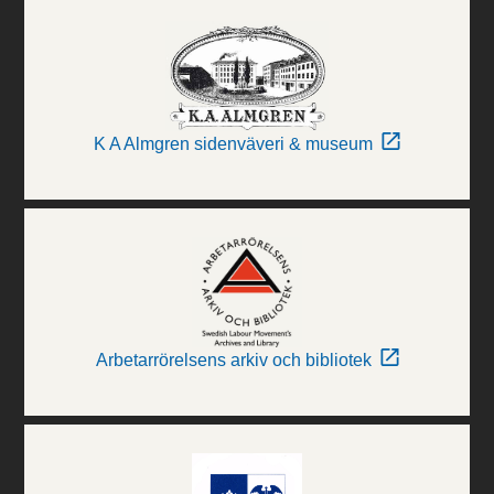
K A Almgren sidenväveri & museum
Arbetarrörelsens arkiv och bibliotek