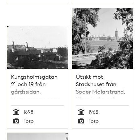
Typ
Typ
av Nya
Murbruksfabriken
AB. Då kv.
Bryggaren, nu kv.
Munklägret
Kungsholmsgatan
Utsikt mot
21 och 19 från
Stadshuset från
gårdssidan.
Söder Mälarstrand.
Motsvarar nu norra
Klara kyrka och
delen av
höghusen i fonden
1898
1962
Kronobergsparken.
Tid
Tid
Foto
Foto
Gatupartiet heter
Typ
Typ
Parkgatan sedan
1904. I bakgrunden