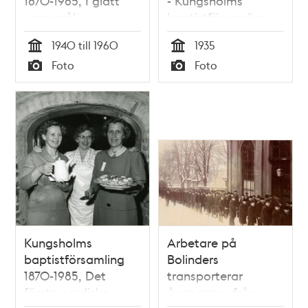
1870-1985, I glatt
- Kungsholms
samspråk
baptistförsamling
1935
1940 till 1960
1935
Tid
Tid
Foto
Foto
Typ
Typ
Kungsholms
Arbetare på
baptistförsamling
Bolinders
1870-1985, Det
transporterar
första nordiska
ångpannor från