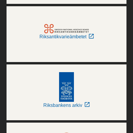
Riksantikvarieämbetet
Riksbankens arkiv