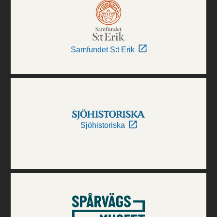
Samfundet S:t Erik
Sjöhistoriska