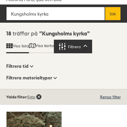
Sök
Fritextsök
Sök
Sökresultat
18
träffar på
Kungsholms kyrka
Visa karta
Visa lista
Filtrera
Filtrera
Filtrera tid
Filtrera materialtyper
Visningsläge
Totalt
Valda filter:
Foto
Rensa filter
18
träffar
Lista
Karta