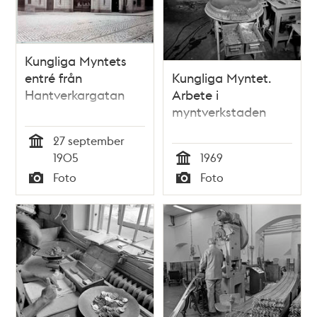
Kungliga Myntets
entré från
Kungliga Myntet.
Hantverkargatan
Arbete i
myntverkstaden
27 september
Tid
1905
1969
Tid
Foto
Foto
Typ
Typ