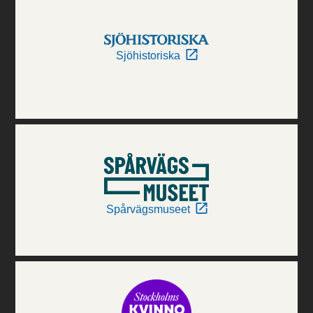
Sjöhistoriska
Spårvägsmuseet