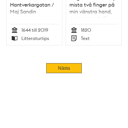
Hantverkargatan /
mista två finger på
Maj Sandin
min vänstra hand,
om jag kunde få
tala vid dig allena" -
1644 till 2019
1820
brev från fängslade
Tid
Tid
Litteraturtips
Text
Löfqvist till Johanna
Typ
Typ
Nästa