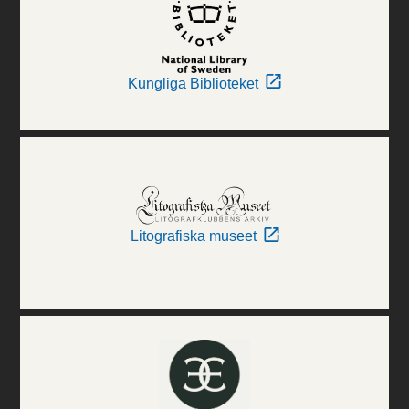
Kungliga Biblioteket
Litografiska museet