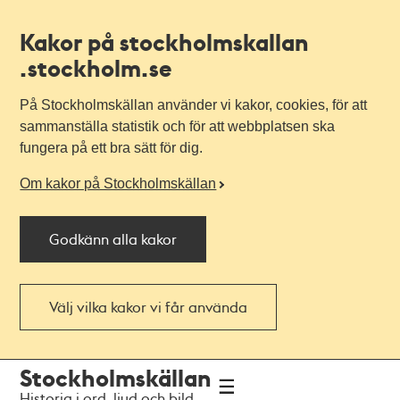
Kakor på stockholmskallan
.stockholm.se
På Stockholmskällan använder vi kakor, cookies, för att
sammanställa statistik och för att webbplatsen ska
fungera på ett bra sätt för dig.
Om kakor på Stockholmskällan
Godkänn alla kakor
Välj vilka kakor vi får använda
Till
Till
Stockholmskällan
navigationen
huvudinnehållet
Historia i ord, ljud och bild