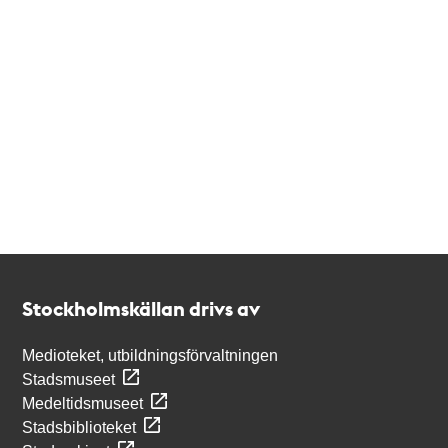
Kontakt
Stockholmskällan
Stockholmskällan drivs av
Medioteket, utbildningsförvaltningen
Stadsmuseet
Medeltidsmuseet
Stadsbiblioteket