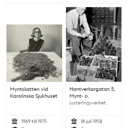
Typ
Typ
Myntskatten vid
Hantverkargatan 5,
Karolinska Sjukhuset
Mynt- o.
justeringsverket.
Förste justerare
Gustav Höckert
1969 till 1975
18 juli 1952
kontrollerar vikter
Tid
Tid