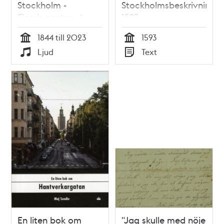
Stockholm -
Stockholmsbeskrivning
Fleminggatan 4,
1593
Bolinders Mekaniska
1844 till 2023
1593
Verkstad
Tid
Tid
Ljud
Text
Typ
Typ
En liten bok om
"Jag skulle med nöje