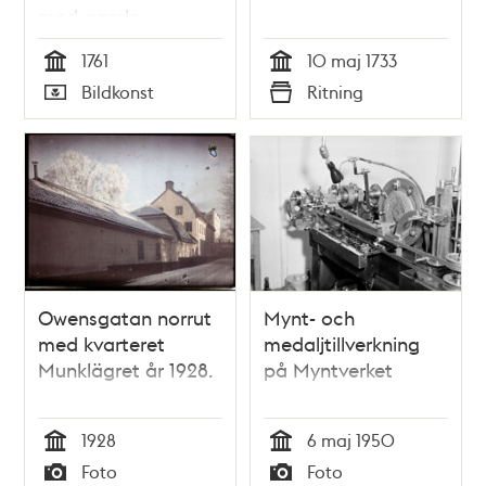
med gamla
Norrbro, Kungl.
1761
10 maj 1733
Myntet och Kungl.
Tid
Tid
Bildkonst
Ritning
Stallet
Typ
Typ
Owensgatan norrut
Mynt- och
med kvarteret
medaljtillverkning
Munklägret år 1928.
på Myntverket
1928
6 maj 1950
Tid
Tid
Foto
Foto