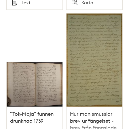
Tid
Tid
Text
Karta
Typ
Typ
"Tok-Maja" funnen
Hur man smusslar
drunknad 1739
brev ur fängelset -
brev från fängslade