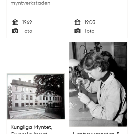
myntverkstaden
1969
1903
Tid
Tid
Foto
Foto
Typ
Typ
Kungliga Myntet,
Owenska huset,
Hantverkargatan 5,