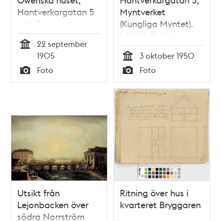
Hantverkargatan 5
Myntverket
och 7
(Kungliga Myntet).
Ulla Mellström
22 september
kontrollstämplar
Tid
1905
3 oktober 1950
silversmycken
Tid
Foto
Foto
Typ
Typ
Utsikt från
Ritning över hus i
Lejonbacken över
kvarteret Bryggaren
södra Norrström