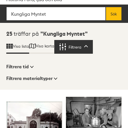
Sök
Fritextsök
Sök
Sökresultat
25
träffar på
Kungliga Myntet
Visa karta
Visa lista
Filtrera
Filtrera
Filtrera tid
Filtrera materialtyper
Visningsläge
Totalt
25
träffar
Lista
Karta