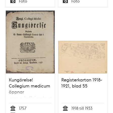
Foto
Foto
Typ
Typ
Kungörelse!
Registerkartan 1918-
Collegium medicum
1921, blad 55
öppnar
ammeskaffningskontor
här i staden
1757
1918 till 1933