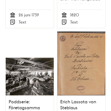
Löfqvist till Johanna
Segerström 1820
26 juni 1739
1820
Tid
Tid
Text
Text
Typ
Typ
Poddserie:
Erich Lassota von
Företagsamma
Steblaus