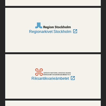
Regionarkivet Stockholm
Riksantikvarieämbetet