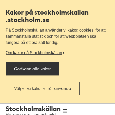
Kakor på stockholmskallan
.stockholm.se
På Stockholmskällan använder vi kakor, cookies, för att
sammanställa statistik och för att webbplatsen ska
fungera på ett bra sätt för dig.
Om kakor på Stockholmskällan
Godkänn alla kakor
Välj vilka kakor vi får använda
Till
Till
Stockholmskällan
navigationen
huvudinnehållet
Historia i ord, ljud och bild