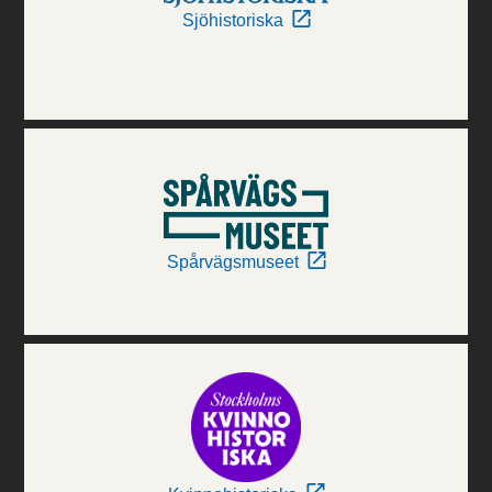
Sjöhistoriska
Spårvägsmuseet