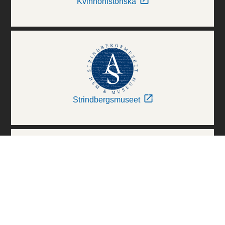
Kvinnohistoriska
Strindbergsmuseet
Thielska Galleriet