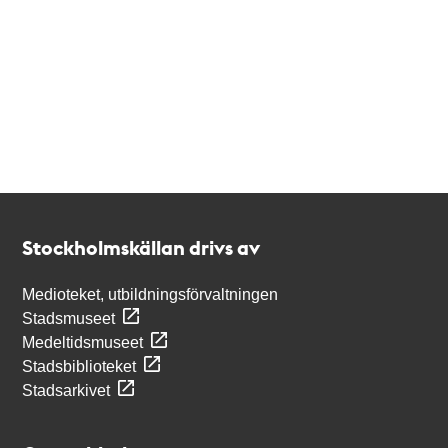
Kontakt
Stockholmskällan
Stockholmskällan drivs av
Medioteket, utbildningsförvaltningen
Stadsmuseet
Medeltidsmuseet
Stadsbiblioteket
Stadsarkivet