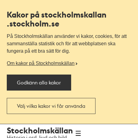
Kakor på stockholmskallan
.stockholm.se
På Stockholmskällan använder vi kakor, cookies, för att
sammanställa statistik och för att webbplatsen ska
fungera på ett bra sätt för dig.
Om kakor på Stockholmskällan
Godkänn alla kakor
Välj vilka kakor vi får använda
Till
Till
Stockholmskällan
navigationen
huvudinnehållet
Historia i ord, ljud och bild