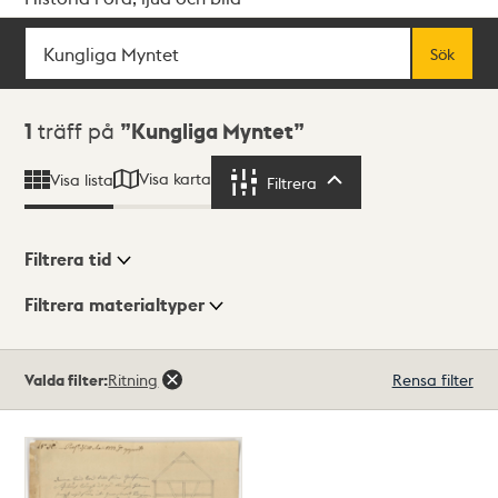
Sök
Fritextsök
Sök
Sökresultat
1
träff på
Kungliga Myntet
Visa karta
Visa lista
Filtrera
Filtrera
Filtrera tid
Filtrera materialtyper
Visningsläge
Totalt
Valda filter:
Ritning
Rensa filter
1
träffar
Lista
Karta