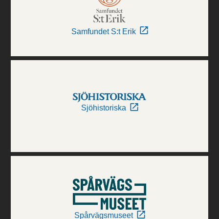
Samfundet S:t Erik
Sjöhistoriska
Spårvägsmuseet