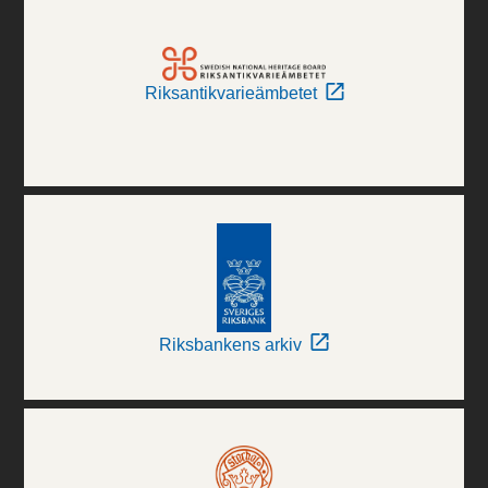
Riksantikvarieämbetet
Riksbankens arkiv