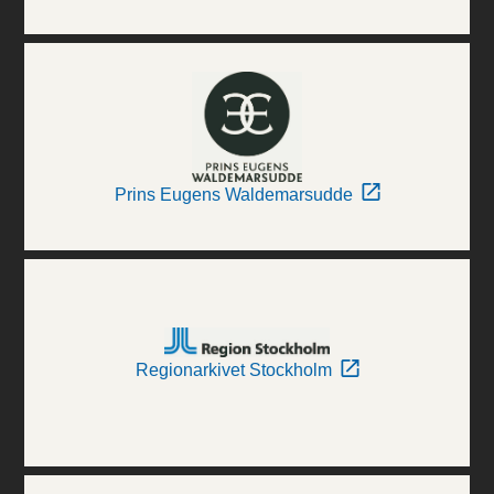
Prins Eugens Waldemarsudde
Regionarkivet Stockholm