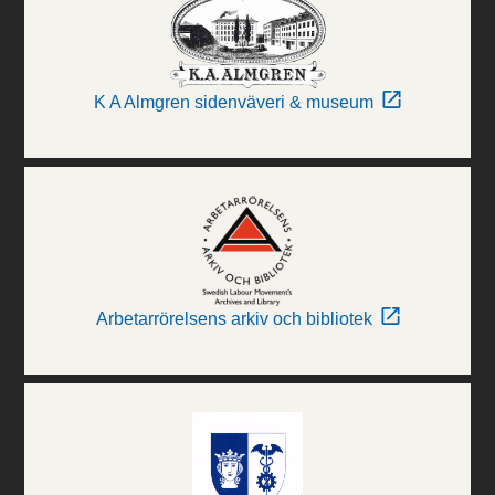
K A Almgren sidenväveri & museum
Arbetarrörelsens arkiv och bibliotek