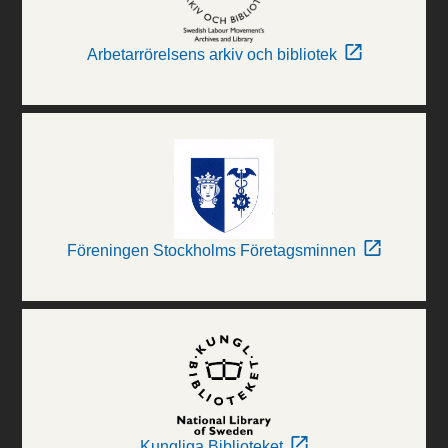
Arbetarrörelsens arkiv och bibliotek
Föreningen Stockholms Företagsminnen
Kungliga Biblioteket