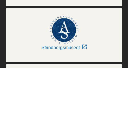
Strindbergsmuseet
Thielska Galleriet