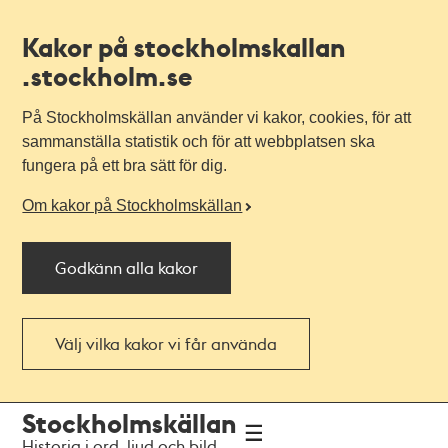
Kakor på stockholmskallan
.stockholm.se
På Stockholmskällan använder vi kakor, cookies, för att
sammanställa statistik och för att webbplatsen ska
fungera på ett bra sätt för dig.
Om kakor på Stockholmskällan
Godkänn alla kakor
Välj vilka kakor vi får använda
Till
Till
Stockholmskällan
navigationen
huvudinnehållet
Historia i ord, ljud och bild