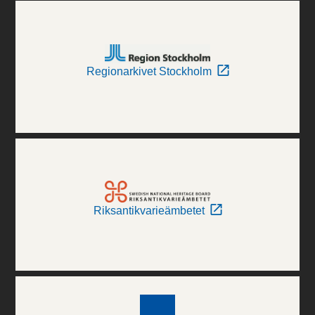
Regionarkivet Stockholm
Riksantikvarieämbetet