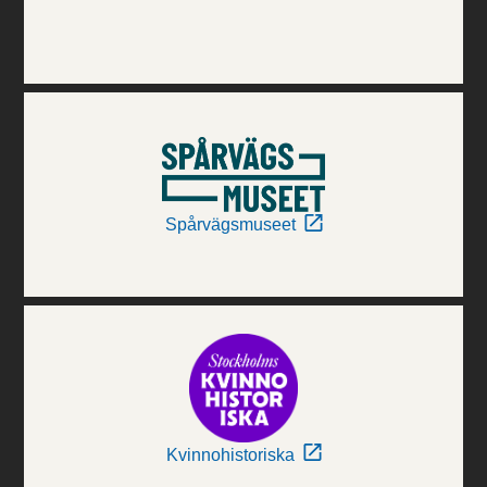
Spårvägsmuseet
Kvinnohistoriska