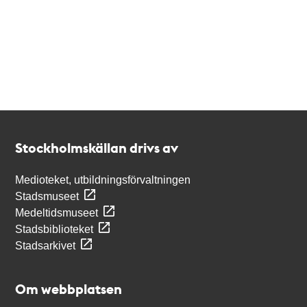
Kontakt
Stockholmskällan
Stockholmskällan drivs av
Medioteket, utbildningsförvaltningen
Stadsmuseet
Medeltidsmuseet
Stadsbiblioteket
Stadsarkivet
Om webbplatsen