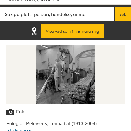
Fritextsök
Sök
Visa vad som finns nära mig
Foto
Fotograf: Petersens, Lennart af (1913-2004).
Stadsmuseet