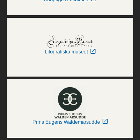
Litografiska museet
Prins Eugens Waldemarsudde