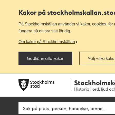
Kakor på stockholmskallan
.st
På Stockholmskällan använder vi kakor, cookies, för a
fungera på ett bra sätt för dig.
Om kakor på Stockholmskällan
Godkänn alla kakor
Välj vilka kak
Till
Till
Stockholmsk
navigationen
huvudinnehållet
Historia i ord, ljud oc
Fritextsök