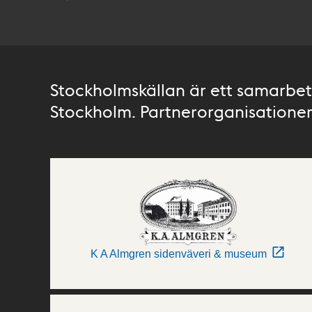
Stockholmskällan är ett samarbete
Stockholm. Partnerorganisationer 
K A Almgren sidenväveri & museum