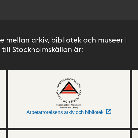
 mellan arkiv, bibliotek och museer i
till Stockholmskällan är:
Arbetarrörelsens arkiv och bibliotek