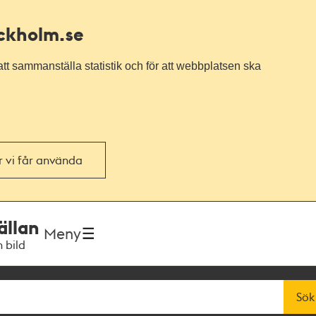
ockholm.se
tt sammanställa statistik och för att webbplatsen ska
or vi får använda
ällan
Meny
h bild
Sök