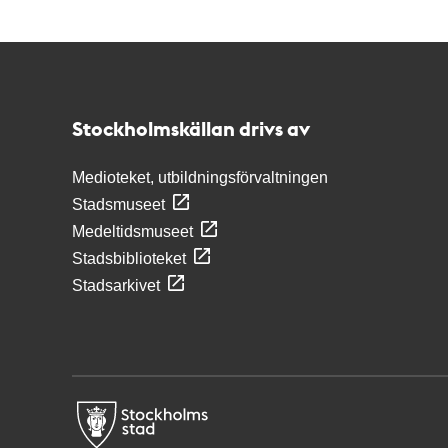
Kontakt
Stockholmskällan
Stockholmskällan drivs av
Medioteket, utbildningsförvaltningen
Stadsmuseet
Medeltidsmuseet
Stadsbiblioteket
Stadsarkivet