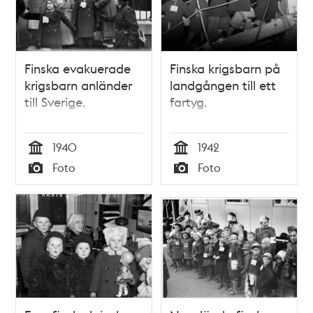
Finska evakuerade
Finska krigsbarn på
krigsbarn anländer
landgången till ett
till Sverige.
fartyg.
1940
1942
Tid
Tid
Foto
Foto
Typ
Typ