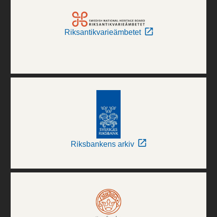
Riksantikvarieämbetet
Riksbankens arkiv