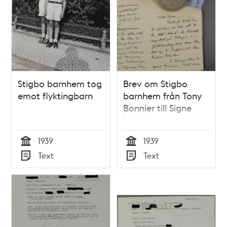
Stigbo barnhem tog
Brev om Stigbo
emot flyktingbarn
barnhem från Tony
Bonnier till Signe
Lamm
1939
1939
Tid
Tid
Text
Text
Typ
Typ