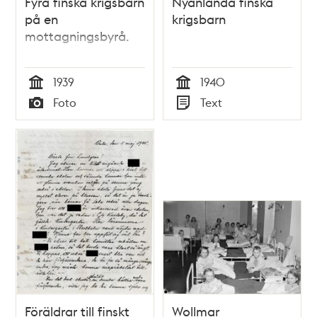
Fyra finska krigsbarn
Nyanlända finska
på en
krigsbarn
mottagningsbyrå.
1939
1940
Tid
Tid
Foto
Text
Typ
Typ
Föräldrar till finskt
Wollmar