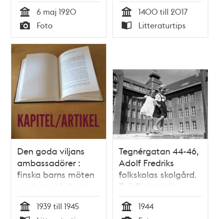
år
6 maj 1920
1400 till 2017
Tid
Tid
Foto
Litteraturtips
Typ
Typ
Den goda viljans
Tegnérgatan 44-46,
ambassadörer :
Adolf Fredriks
finska barns möten
folkskolas skolgård.
med stockholmare
Två flickor leker.
under andra
1939 till 1945
1944
världskriget / Ann
Tid
Tid