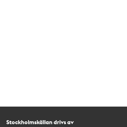
Kontakt
Stockholmskällan
Stockholmskällan drivs av