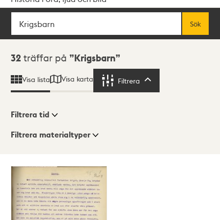
Sök
Fritextsök
Sök
Sökresultat
32
träffar på
Krigsbarn
Visa karta
Visa lista
Filtrera
Filtrera
Filtrera tid
Filtrera materialtyper
Visningsläge
Totalt
32
träffar
Lista
Karta