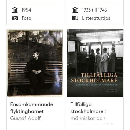
revs 1955. T.v.
1954
1933 till 1945
Stureplan 10 (byggt
Tid
Tid
Foto
Litteraturtips
1900). Ledningar till
Typ
Typ
trådbussar korsar
gatan
Ensamkommande
Tillfälliga
flyktingbarnet
stockholmare :
Gustaf Adolf
människor och
möten under 600