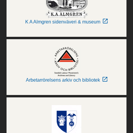
K A Almgren sidenväveri & museum
Arbetarrörelsens arkiv och bibliotek