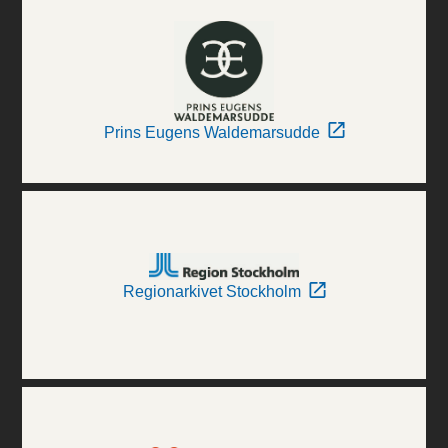
Prins Eugens Waldemarsudde
Regionarkivet Stockholm