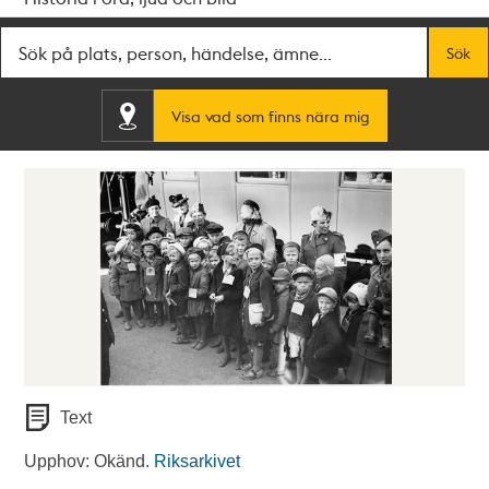
Fritextsök
Sök
Visa vad som finns nära mig
Text
Upphov: Okänd.
Riksarkivet