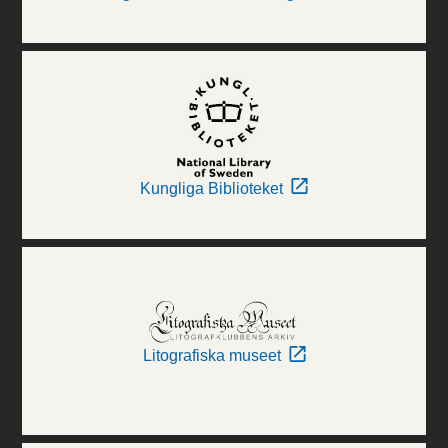
Kungliga Biblioteket
Litografiska museet