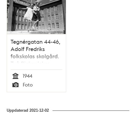
Tegnérgatan 44-46,
Adolf Fredriks
folkskolas skolgård.
Två flickor leker.
1944
Tid
Foto
Typ
Uppdaterad
2021-12-02