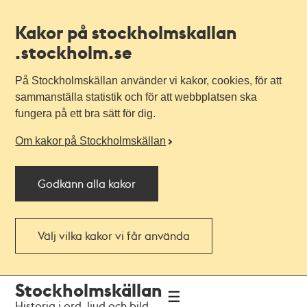
Kakor på stockholmskallan
.stockholm.se
På Stockholmskällan använder vi kakor, cookies, för att
sammanställa statistik och för att webbplatsen ska
fungera på ett bra sätt för dig.
Om kakor på Stockholmskällan
Godkänn alla kakor
Välj vilka kakor vi får använda
Till
Till
Stockholmskällan
navigationen
huvudinnehållet
Historia i ord, ljud och bild