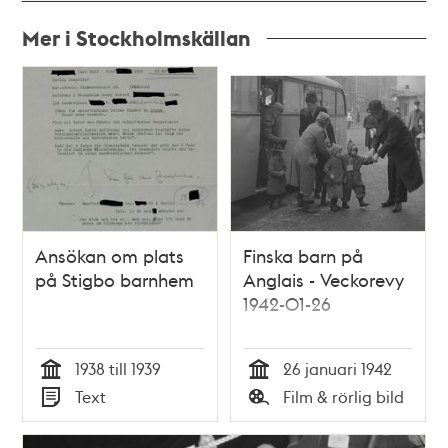
Mer i Stockholmskällan
Relaterade
poster
och
teman
Ansökan om plats
Finska barn på
på Stigbo barnhem
Anglais - Veckorevy
1942-01-26
1938 till 1939
26 januari 1942
Tid
Tid
Text
Film & rörlig bild
Typ
Typ