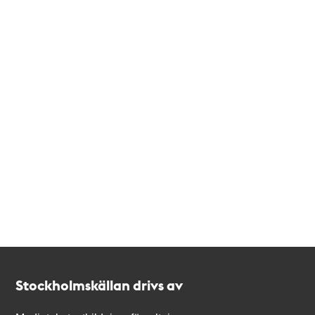
Kontakt
Stockholmskällan
Stockholmskällan drivs av