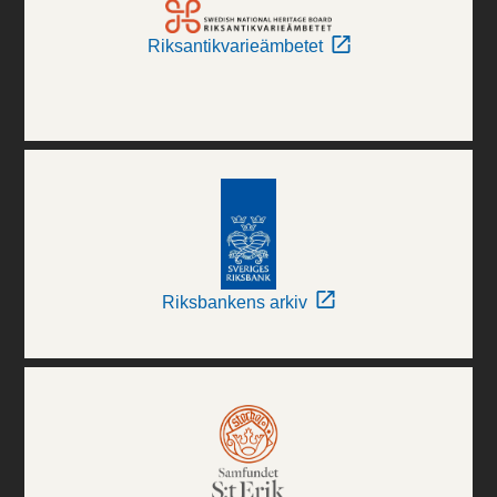
Riksantikvarieämbetet
Riksbankens arkiv