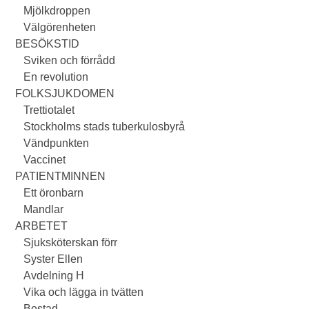
Mjölkdroppen
Välgörenheten
BESÖKSTID
Sviken och förrådd
En revolution
FOLKSJUKDOMEN
Trettiotalet
Stockholms stads tuberkulosbyrå
Vändpunkten
Vaccinet
PATIENTMINNEN
Ett öronbarn
Mandlar
ARBETET
Sjuksköterskan förr
Syster Ellen
Avdelning H
Vika och lägga in tvätten
Bostad