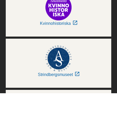
Kvinnohistoriska
Strindbergsmuseet