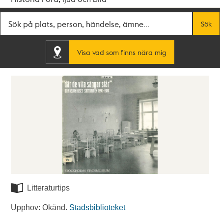
Fritextsök
Sök
Visa vad som finns nära mig
Litteraturtips
Upphov: Okänd.
Stadsbiblioteket