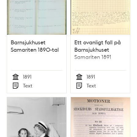
och
teman
Barnsjukhuset
Ett ovanligt fall på
Samariten 1890-tal
Barnsjukhuset
Samariten 1891
1891
1891
Tid
Tid
Text
Text
Typ
Typ