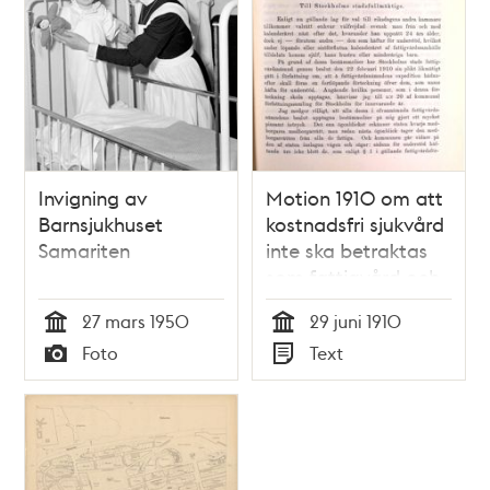
Invigning av
Motion 1910 om att
Barnsjukhuset
kostnadsfri sjukvård
Samariten
inte ska betraktas
som fattigvård och
därmed
27 mars 1950
29 juni 1910
diskvalificera
Tid
Tid
Foto
Text
mottagaren från
Typ
Typ
rösträtt