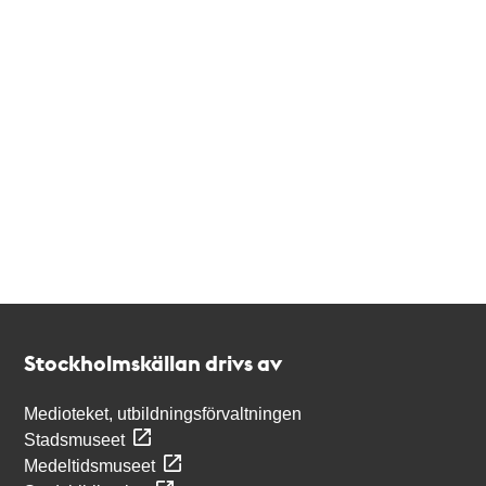
Kontakt
Stockholmskällan
Stockholmskällan drivs av
Medioteket, utbildningsförvaltningen
Stadsmuseet
Medeltidsmuseet