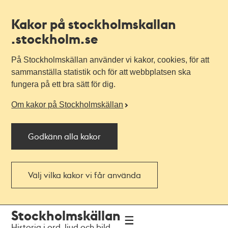
Kakor på stockholmskallan
.stockholm.se
På Stockholmskällan använder vi kakor, cookies, för att
sammanställa statistik och för att webbplatsen ska
fungera på ett bra sätt för dig.
Om kakor på Stockholmskällan
Godkänn alla kakor
Välj vilka kakor vi får använda
Till
Till
Stockholmskällan
navigationen
huvudinnehållet
Historia i ord, ljud och bild