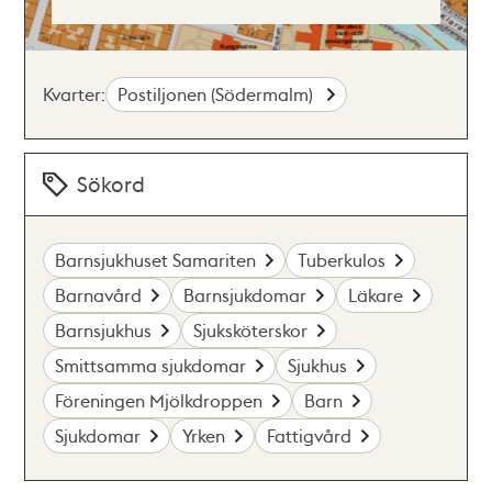
Kvarter:
Postiljonen (Södermalm)
Sökord
Barnsjukhuset Samariten
Tuberkulos
Barnavård
Barnsjukdomar
Läkare
Barnsjukhus
Sjuksköterskor
Smittsamma sjukdomar
Sjukhus
Föreningen Mjölkdroppen
Barn
Sjukdomar
Yrken
Fattigvård