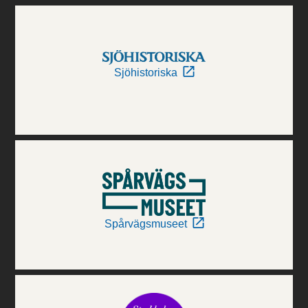
Sjöhistoriska
Spårvägsmuseet