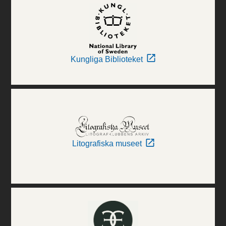
Kungliga Biblioteket
Litografiska museet