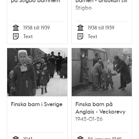
Stigbo
1938 till 1939
1938 till 1939
Tid
Tid
Text
Text
Typ
Typ
Finska barn i Sverige
Finska barn på
Anglais - Veckorevy
1942-01-26
1943
26 januari 1942