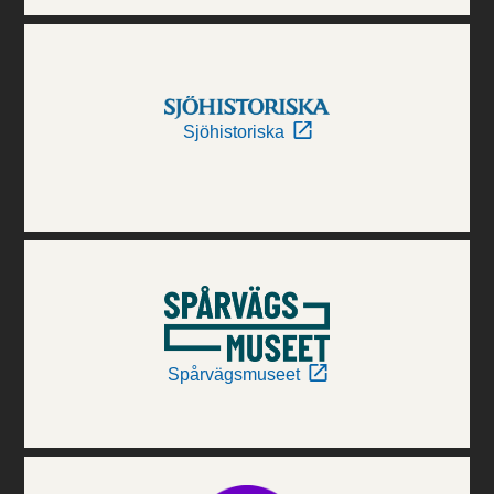
Sjöhistoriska
Spårvägsmuseet