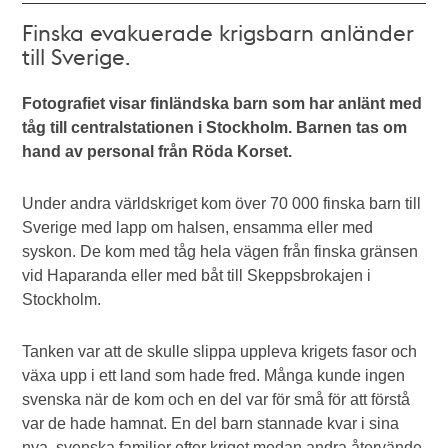
Finska evakuerade krigsbarn anländer
till Sverige.
Fotografiet visar finländska barn som har anlänt med
tåg till centralstationen i Stockholm. Barnen tas om
hand av personal från Röda Korset.
Under andra världskriget kom över 70 000 finska barn till
Sverige med lapp om halsen, ensamma eller med
syskon. De kom med tåg hela vägen från finska gränsen
vid Haparanda eller med båt till Skeppsbrokajen i
Stockholm.
Tanken var att de skulle slippa uppleva krigets fasor och
växa upp i ett land som hade fred. Många kunde ingen
svenska när de kom och en del var för små för att förstå
var de hade hamnat. En del barn stannade kvar i sina
nya, svenska familjer efter kriget medan andra återvände