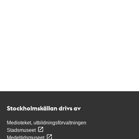
Kontakt
Stockholmskällan
Stockholmskällan drivs av
Medioteket, utbildningsförvaltningen
Stadsmuseet
Medeltidsmuseet