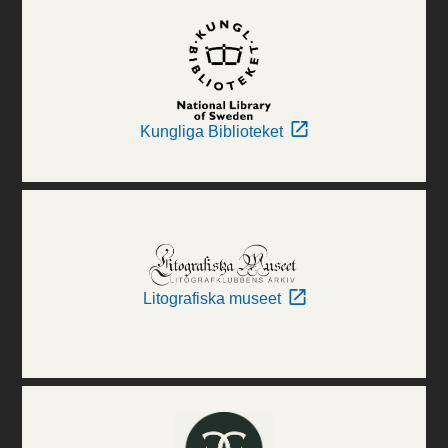
Kungliga Biblioteket
Litografiska museet