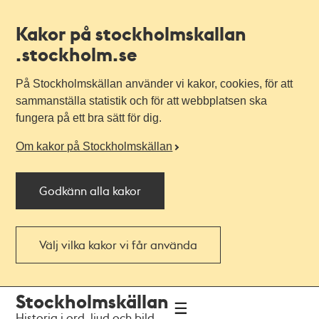
Kakor på stockholmskallan
.stockholm.se
På Stockholmskällan använder vi kakor, cookies, för att
sammanställa statistik och för att webbplatsen ska
fungera på ett bra sätt för dig.
Om kakor på Stockholmskällan
Godkänn alla kakor
Välj vilka kakor vi får använda
Till
Till
Stockholmskällan
navigationen
huvudinnehållet
Historia i ord, ljud och bild