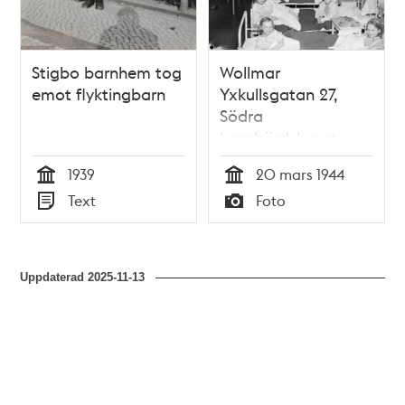
Stigbo barnhem tog
Wollmar
emot flyktingbarn
Yxkullsgatan 27,
Södra
barnbördshuset -
Maria Sjukhus.
1939
20 mars 1944
Sovsal för finska
Tid
Tid
Text
Foto
krigsbarn, två och
Typ
Typ
två i varje säng
Uppdaterad
2025-11-13