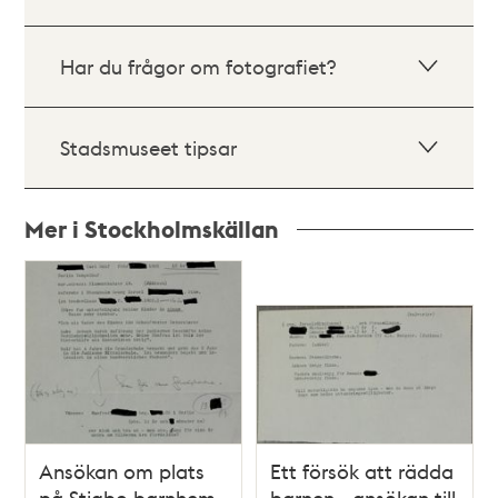
Har du frågor om fotografiet?
Stadsmuseet tipsar
Mer i Stockholmskällan
Relaterade
poster
och
teman
Ansökan om plats
Ett försök att rädda
på Stigbo barnhem
barnen - ansökan till