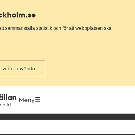
ockholm.se
tt sammanställa statistik och för att webbplatsen ska
or vi får använda
ällan
Meny
h bild