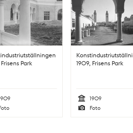
industriutställningen
Konstindustriutställ
 Frisens Park
1909, Frisens Park
1909
1909
Tid
Foto
Foto
Typ