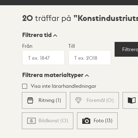
20
Konstindustriut
träffar på
Sökresultat
Filtrera tid
Från
Till
Visningsläge
Filtrer
Filtrera materialtyper
Lista
Karta
Visa inte lärarhandledningar
Ritning
(
1
)
Föremål
(
0
)
Bildkonst
(
0
)
Foto
(
13
)