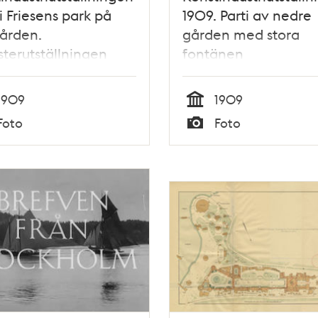
i Friesens park på
1909. Parti av nedre
ården.
gården med stora
terutställningen
fontänen
1909
1909
Tid
Foto
Foto
Typ