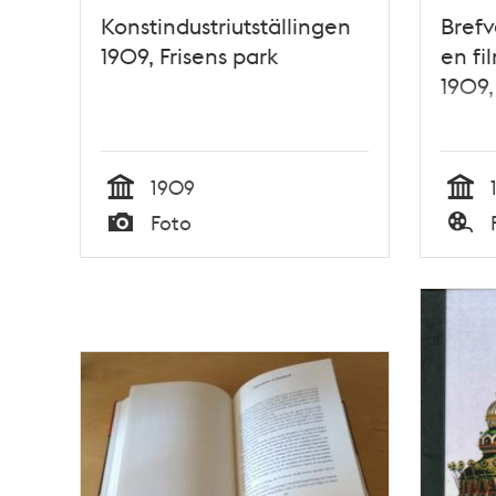
Konstindustriutställingen
Brefv
1909, Frisens park
en f
1909,
1909
Tid
Tid
Foto
Typ
Typ