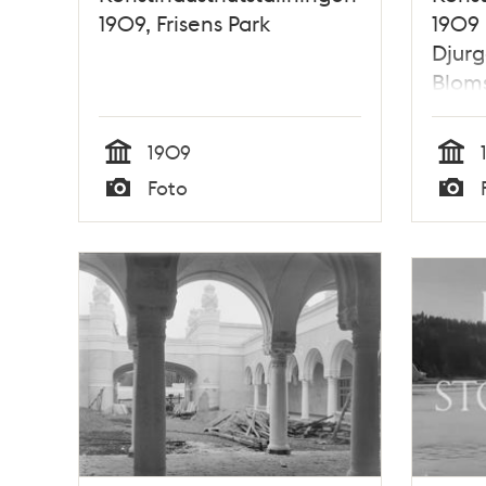
1909, Frisens Park
1909 
Djurg
Bloms
1909
Tid
Tid
Foto
Typ
Typ