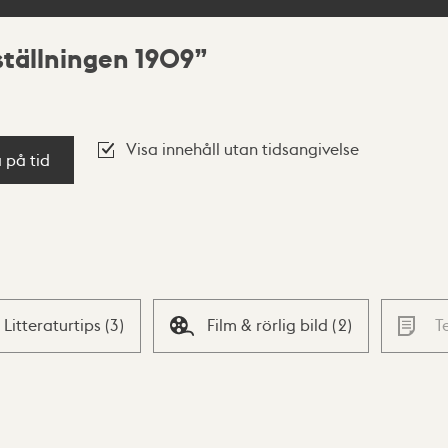
ställningen 1909
Visa innehåll utan tidsangivelse
a på tid
Litteraturtips
(
3
)
Film & rörlig bild
(
2
)
T