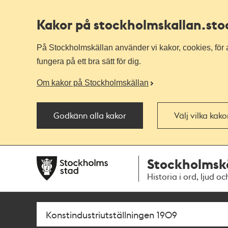
Kakor på stockholmskallan
.st
På Stockholmskällan använder vi kakor, cookies, för a
fungera på ett bra sätt för dig.
Om kakor på Stockholmskällan
Godkänn alla kakor
Välj vilka kak
Till
Till
Stockholmsk
navigationen
huvudinnehållet
Historia i ord, ljud oc
Sök
Fritextsök