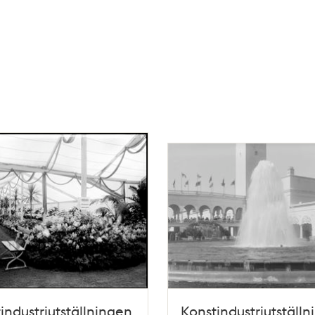
industriutställningen
Konstindustriutställ