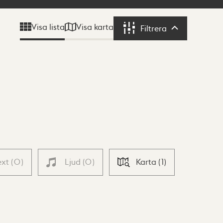
Visa karta
Visa lista
Filtrera
Filtrera
ext
(
0
)
Ljud
(
0
)
Karta
(
1
)