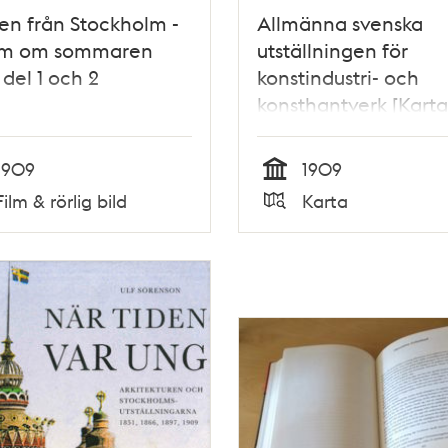
en från Stockholm -
Allmänna svenska
ilm om sommaren
utställningen för
 del 1 och 2
konstindustri- och
konsthantverk [Karta
utställningsområdet]
1909
1909
Tid
Film & rörlig bild
Karta
Typ