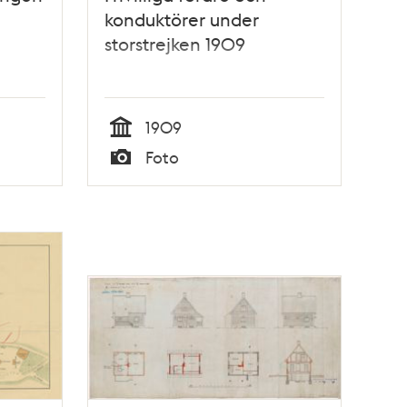
konduktörer under
storstrejken 1909
1909
Tid
Foto
Typ