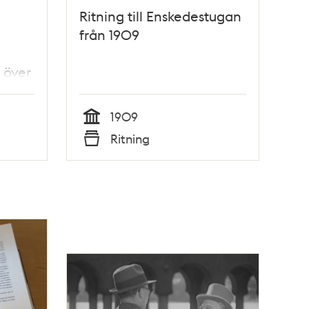
Ritning till Enskedestugan
från 1909
 över
1909
Tid
Ritning
Typ