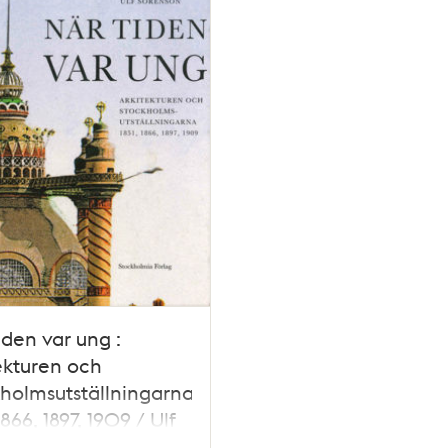
iden var ung :
ekturen och
holmsutställningarna
1866, 1897, 1909 / Ulf
nson