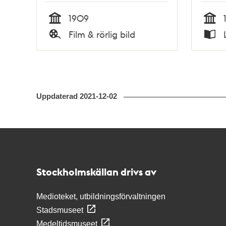
1909
Tid
Tid
Film & rörlig bild
Typ
Typ
Uppdaterad
2021-12-02
Kontakt
Stockholmskällan
Stockholmskällan drivs av
Medioteket, utbildningsförvaltningen
Stadsmuseet
Medeltidsmuseet