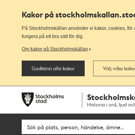
Kakor på stockholmskallan
.st
På Stockholmskällan använder vi kakor, cookies, för a
fungera på ett bra sätt för dig.
Om kakor på Stockholmskällan
Godkänn alla kakor
Välj vilka kak
Till
Till
Stockholmsk
navigationen
huvudinnehållet
Historia i ord, ljud oc
Fritextsök