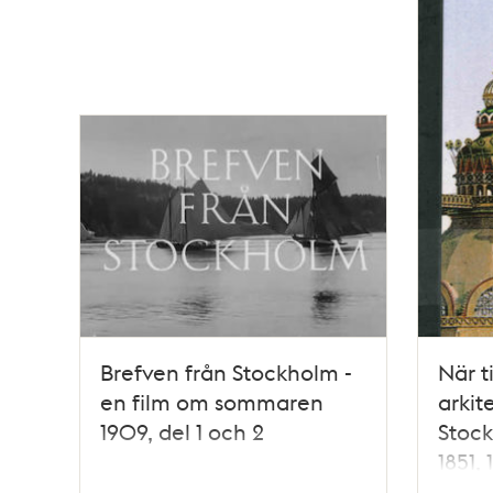
poster
och
teman
Brefven från Stockholm -
När t
en film om sommaren
arkit
1909, del 1 och 2
Stock
1851, 
Söre