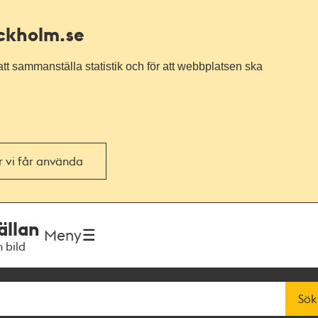
ockholm.se
tt sammanställa statistik och för att webbplatsen ska
or vi får använda
ällan
Meny
h bild
Sök