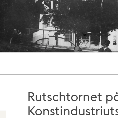
Rutschtornet p
Konstindustriut