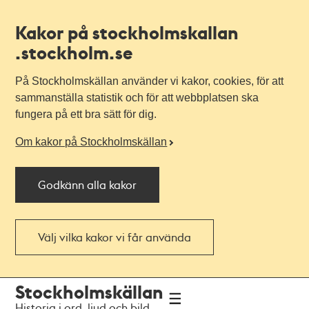
Kakor på stockholmskallan
.stockholm.se
På Stockholmskällan använder vi kakor, cookies, för att
sammanställa statistik och för att webbplatsen ska
fungera på ett bra sätt för dig.
Om kakor på Stockholmskällan
Godkänn alla kakor
Välj vilka kakor vi får använda
Till
Till
Stockholmskällan
navigationen
huvudinnehållet
Historia i ord, ljud och bild