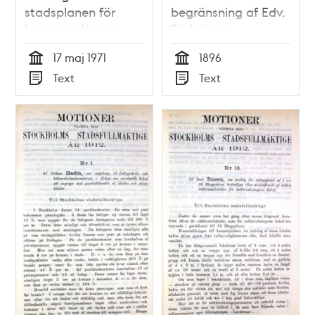
stadsplanen för
begränsning af Edv.
kvarteret Kungl.
Söderberg
Trädgården m.m.
17 maj 1971
1896
[Almstriden] –
Tid
Tid
Text
Text
Kommunfullmäktige
Typ
Typ
1971