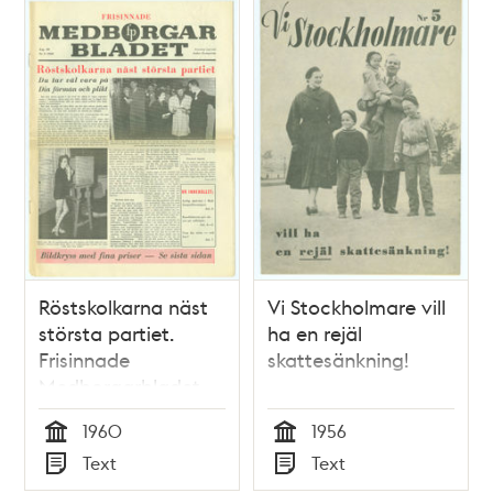
Röstskolkarna näst
Vi Stockholmare vill
största partiet.
ha en rejäl
Frisinnade
skattesänkning!
Medborgarbladet
1960
1960
1956
Tid
Tid
Text
Text
Typ
Typ