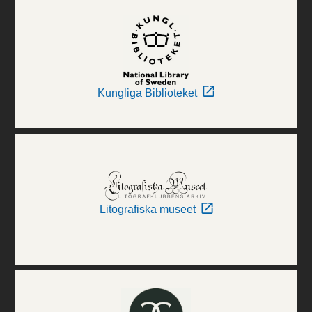
Kungliga Biblioteket
Litografiska museet