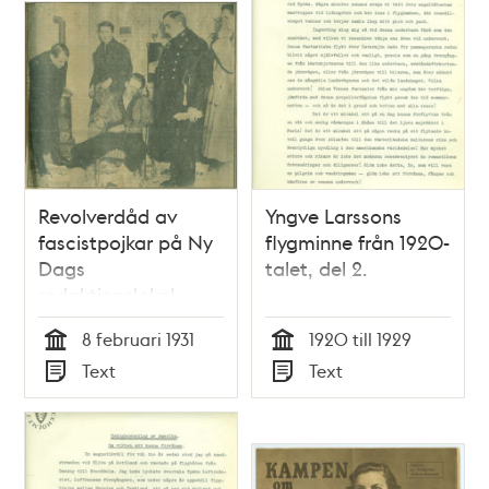
Revolverdåd av
Yngve Larssons
fascistpojkar på Ny
flygminne från 1920-
Dags
talet, del 2.
redaktionslokal.
Sillén skulle slås i
8 februari 1931
1920 till 1929
bojor
Tid
Tid
Text
Text
Typ
Typ