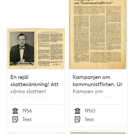
En rejäl
Kampanjen om
skattesänkning! Att
kommunistflirten. Ur
sänka skatten!
Kampen om
Rejält! Och för alla!
Stockholm, 1950
1956
1950
Tid
Tid
Text
Text
Typ
Typ