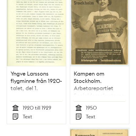
Yngve Larssons
Kampen om
flygminne från 1920-
Stockholm.
talet, del 1.
Arbetarepartiet
Socialdemokraternas
valtidning 1950
1920 till 1929
1950
Tid
Tid
Text
Text
Typ
Typ