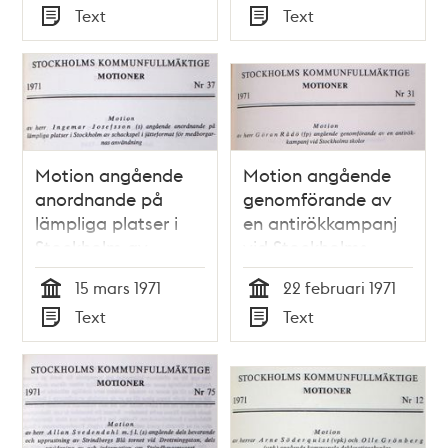
Tid
Tid
Text
Text
1971
Typ
Typ
Motion angående
Motion angående
anordnande på
genomförande av
lämpliga platser i
en antirökkampanj
Stockholm av
vid Stockholms
schackspel i
skolor -
15 mars 1971
22 februari 1971
jätteformat för
Stadsfullmäktige
Tid
Tid
Text
Text
medborgarnas
1971
Typ
Typ
användning -
Stadsfullmäktige
1971