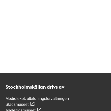
Kontakt
Stockholmskällan
Stockholmskällan drivs av
Medioteket, utbildningsförvaltningen
Stadsmuseet
Medeltidsmuseet