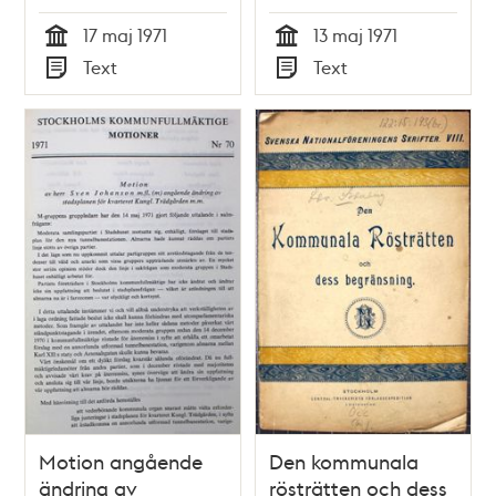
Kommunfullmäktige
1971
17 maj 1971
13 maj 1971
1971
Tid
Tid
Text
Text
Typ
Typ
Motion angående
Den kommunala
ändring av
rösträtten och dess