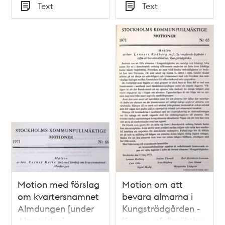
Tid
Tid
Text
Text
1971
Kommunfullmäktige
Typ
Typ
1971
Motion med förslag
Motion om att
om kvartersnamnet
bevara almarna i
Almdungen [under
Kungsträdgården -
Almstriden] –
Kommunfullmäktige