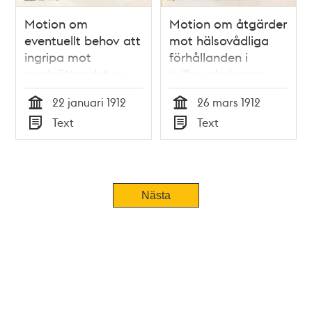
Motion om
Motion om åtgärder
eventuellt behov att
mot hälsovådliga
ingripa mot
förhållanden i
pantsättandet av
tullbevakningens
kläder och
vaktrumslokaler –
22 januari 1912
26 mars 1912
sängkläder -
Stadsfullmäktige
Tid
Tid
Text
Text
Stadsfullmäktige
1912
Typ
Typ
1912
Nästa