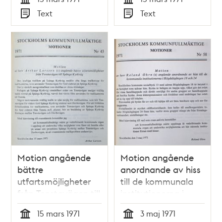
mellanölsmissbruket
plantering -
Tid
Tid
Text
Text
bland ungdomen -
Kommunfullmäktige
Typ
Typ
Kommunfullmäktige
1971
1971
Motion angående
Motion angående
bättre
anordnande av hiss
utfartsmöjligheter
till de kommunala
från Tenstavägen till
institutionerna i
Spånga Kyrkväg -
Högdalsgången 18
15 mars 1971
3 maj 1971
Kommunfullmäktige
och 24 -