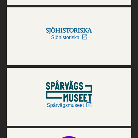
Sjöhistoriska
Spårvägsmuseet