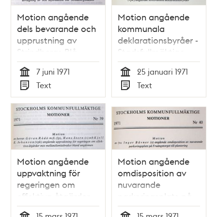
Motion angående
Motion angående
dels bevarande och
kommunala
upprustning av
deklarationsbyråer -
Strindbergs Blå
Stadsfullmäktige
tornet, dels
1971
7 juni 1971
25 januari 1971
utvidgning av och
Tid
Tid
Text
Text
information om
Typ
Typ
Strindbergsmuseet –
Stadsfullmäktige
1971
Motion angående
Motion angående
uppvaktning för
omdisposition av
regeringen om
nuvarande
effektiva åtgärder
parkeringsplats på
mot
Fruängstorget till
15 mars 1971
15 mars 1971