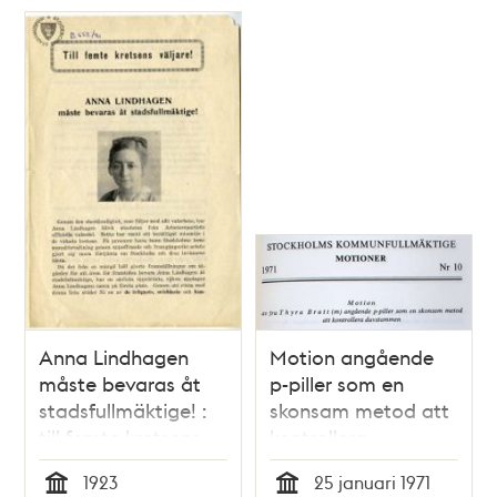
Anna Lindhagen
Motion angående
måste bevaras åt
p-piller som en
stadsfullmäktige! :
skonsam metod att
till femte kretsens
kontrollera
väljare
duvstammen -
1923
25 januari 1971
Stadsfullmäktige