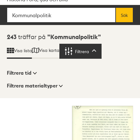
Sök
Fritextsök
Sök
Sökresultat
243
träffar på
Kommunalpolitik
Visa karta
Visa lista
Filtrera
Filtrera
Filtrera tid
Filtrera materialtyper
Visningsläge
Totalt
243
träffar
Lista
Karta