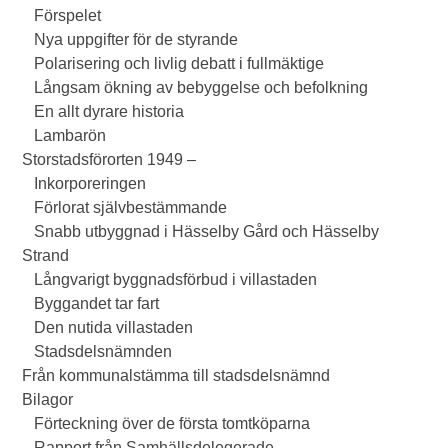
Förspelet
Nya uppgifter för de styrande
Polarisering och livlig debatt i fullmäktige
Långsam ökning av bebyggelse och befolkning
En allt dyrare historia
Lambarön
Storstadsförorten 1949 –
Inkorporeringen
Förlorat självbestämmande
Snabb utbyggnad i Hässelby Gård och Hässelby
Strand
Långvarigt byggnadsförbud i villastaden
Byggandet tar fart
Den nutida villastaden
Stadsdelsnämnden
Från kommunalstämma till stadsdelsnämnd
Bilagor
Förteckning över de första tomtköparna
Rapport från Samhällsdelegerade