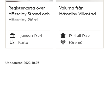
Registerkarta över
Valurna från
Hässelby Strand och
Hässelby Villastad
Hässelby Gård
1 januari 1984
1914 till 1925
Tid
Tid
Karta
Föremål
Typ
Typ
Uppdaterad
2022-10-07