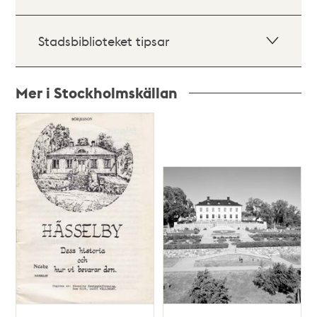
Stadsbiblioteket tipsar
Mer i Stockholmskällan
Relaterade
poster
och
teman