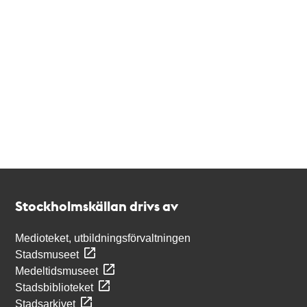
Kontakt
Stockholmskällan
Stockholmskällan drivs av
Medioteket, utbildningsförvaltningen
Stadsmuseet
Medeltidsmuseet
Stadsbiblioteket
Stadsarkivet