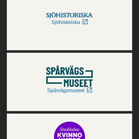
Sjöhistoriska
Spårvägsmuseet