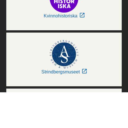
Kvinnohistoriska
Strindbergsmuseet
Thielska Galleriet