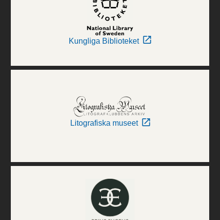
Kungliga Biblioteket
Litografiska museet