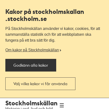
Kakor på stockholmskallan
.stockholm.se
På Stockholmskällan använder vi kakor, cookies, för att
sammanställa statistik och för att webbplatsen ska
fungera på ett bra sätt för dig.
Om kakor på Stockholmskällan
Godkänn alla kakor
Välj vilka kakor vi får använda
Till
Till
Stockholmskällan
navigationen
huvudinnehållet
Historia i ord, ljud och bild