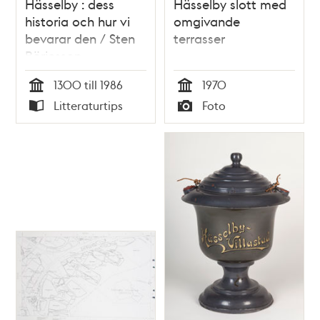
Hässelby : dess
Hässelby slott med
historia och hur vi
omgivande
bevarar den / Sten
terrasser
Börjesson
1300 till 1986
1970
Tid
Tid
Litteraturtips
Foto
Typ
Typ