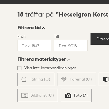
18
Hesselgren Kerst
träffar på
Sökresultat
Filtrera tid
Från
Till
Visningsläge
Filtrer
Filtrera materialtyper
Lista
Karta
Visa inte lärarhandledningar
Ritning
(
0
)
Föremål
(
0
)
Bildkonst
(
0
)
Foto
(
7
)