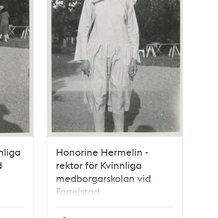
nliga
Honorine Hermelin -
d
rektor för Kvinnliga
medborgarskolan vid
Fogelstad