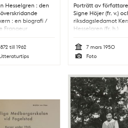
in Hesselgren : den
Porträtt av författar
söverskridande
Signe Höjer (fr. v.) oc
kern : en biografi /
riksdagsledamot Kers
e Frangeur
Hesselgren (fr. h.)
1872 till 1962
7 mars 1950
Tid
Litteraturtips
Foto
Typ