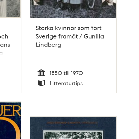
Starka kvinnor som fört
och
Sverige framåt / Gunilla
mans
Lindberg
a
1850 till 1970
Tid
Litteraturtips
Typ