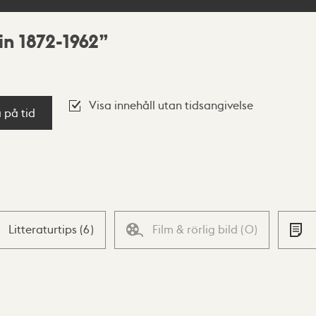
in 1872-1962
Visa innehåll utan tidsangivelse
a på tid
Litteraturtips
(
6
)
Film & rörlig bild
(
0
)