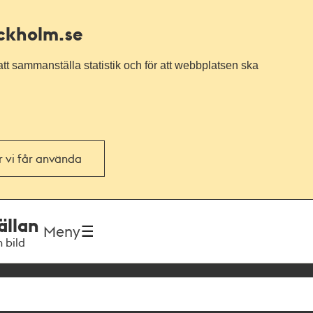
ockholm.se
tt sammanställa statistik och för att webbplatsen ska
or vi får använda
ällan
Meny
h bild