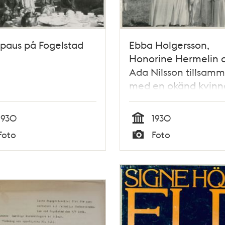
paus på Fogelstad
Ebba Holgersson,
Honorine Hermelin 
Ada Nilsson tillsam
med en okänd kvinn
1930
1930
Tid
Foto
Foto
Typ