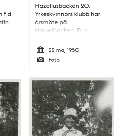
e
Hazeliusbacken 20.
h f d
Yrkeskvinnors klubb har
tin
årsmöte på
Hasselbacken. Fr. v.
Landshövdingskan fil.dr.
Karin Johansson,
22 maj 1950
Biskopinnan Anna Bohlin,
Tid
Foto
Chefredaktör Eva
Typ
Hökerberg och Kerstin
Hesselgren