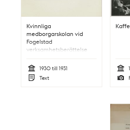
Kvinnliga
Kaffe
medborgarskolan vid
Fogelstad
verksamhetsberättelse
1930
1930 till 1931
Tid
Tid
Text
Typ
Typ