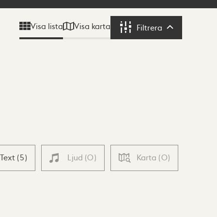
Visa karta
Visa lista
Filtrera
Filtrera
Text
(
5
)
Ljud
(
0
)
Karta
(
0
)