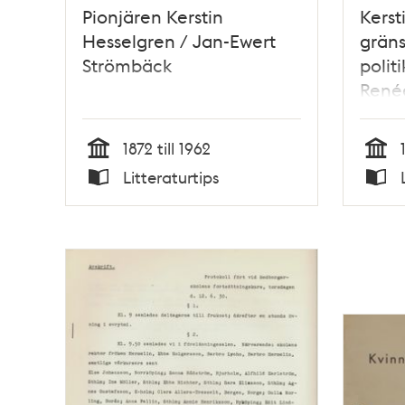
Pionjären Kerstin
Kerst
Hesselgren / Jan-Ewert
grän
Strömbäck
politi
René
1872 till 1962
Tid
Tid
Litteraturtips
Typ
Typ