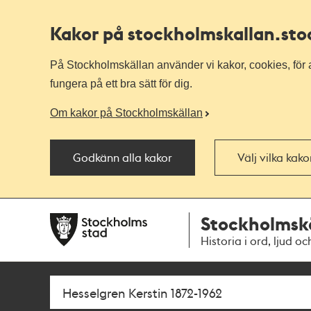
Kakor på stockholmskallan
.st
På Stockholmskällan använder vi kakor, cookies, för a
fungera på ett bra sätt för dig.
Om kakor på Stockholmskällan
Godkänn alla kakor
Välj vilka kak
Till
Till
Stockholmsk
navigationen
huvudinnehållet
Historia i ord, ljud oc
Sök
Fritextsök