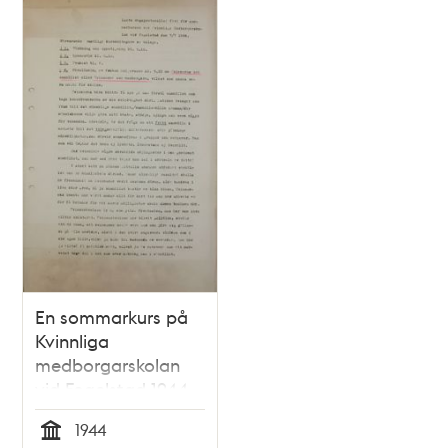
Relaterade
poster
och
teman
En sommarkurs på
Kvinnliga
medborgarskolan
vid Fogelstad 1944
1944