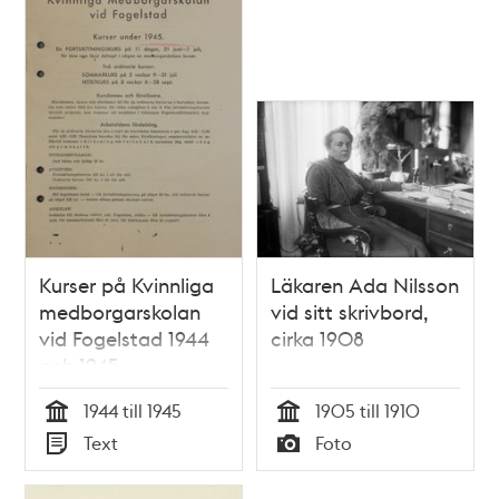
Kurser på Kvinnliga
Läkaren Ada Nilsson
medborgarskolan
vid sitt skrivbord,
vid Fogelstad 1944
cirka 1908
och 1945
1944 till 1945
1905 till 1910
Tid
Tid
Text
Foto
Typ
Typ