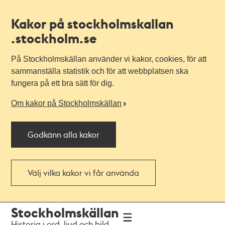
Kakor på stockholmskallan
.stockholm.se
På Stockholmskällan använder vi kakor, cookies, för att
sammanställa statistik och för att webbplatsen ska
fungera på ett bra sätt för dig.
Om kakor på Stockholmskällan
Godkänn alla kakor
Välj vilka kakor vi får använda
Till
Till
Stockholmskällan
navigationen
huvudinnehållet
Historia i ord, ljud och bild