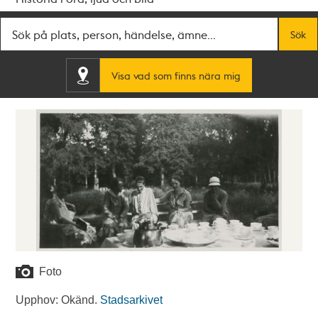
Fritextsök
Sök
Visa vad som finns nära mig
Foto
Upphov: Okänd.
Stadsarkivet