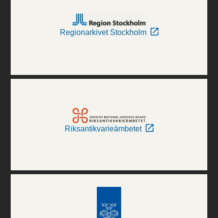
Regionarkivet Stockholm
Riksantikvarieämbetet