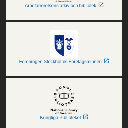
Arbetarrörelsens arkiv och bibliotek
Föreningen Stockholms Företagsminnen
Kungliga Biblioteket