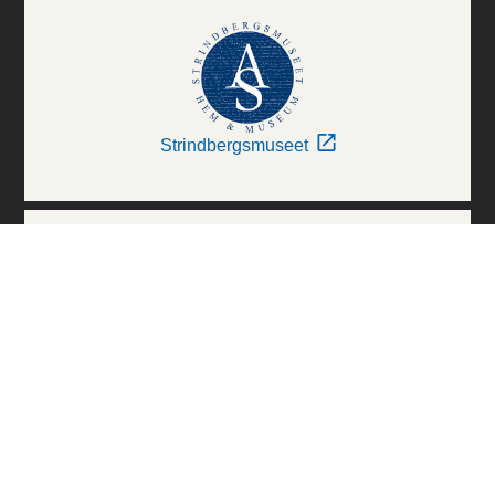
Strindbergsmuseet
Thielska Galleriet