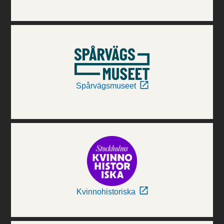
Spårvägsmuseet
Kvinnohistoriska