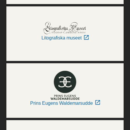
Litografiska museet
Prins Eugens Waldemarsudde