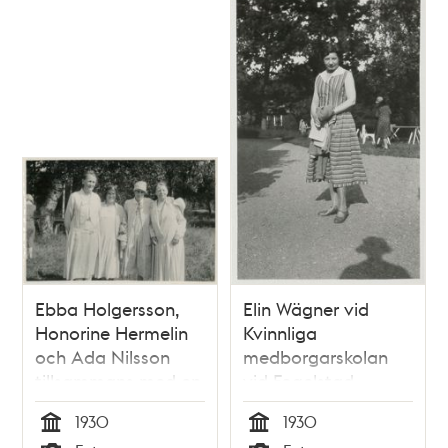
och
teman
Ebba Holgersson,
Elin Wägner vid
Honorine Hermelin
Kvinnliga
och Ada Nilsson
medborgarskolan
tillsammans med en
vid Fogelstad
okänd kvinna
1930
1930
Tid
Tid