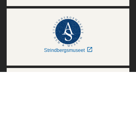
Strindbergsmuseet
Thielska Galleriet