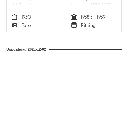
vid Fogelstad
ritningar 1938-1939
1930
1938 till 1939
Tid
Tid
Foto
Ritning
Typ
Typ
Uppdaterad
2021-12-02