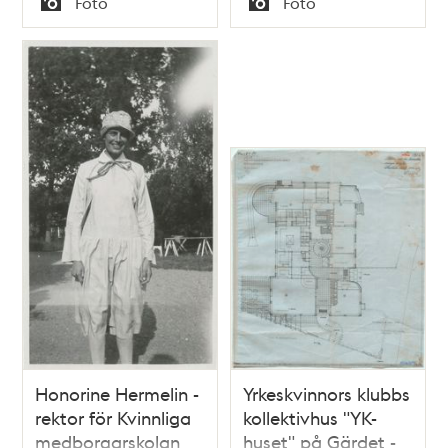
Foto
Foto
Typ
Typ
Honorine Hermelin -
Yrkeskvinnors klubbs
rektor för Kvinnliga
kollektivhus "YK-
medborgarskolan
huset" på Gärdet -