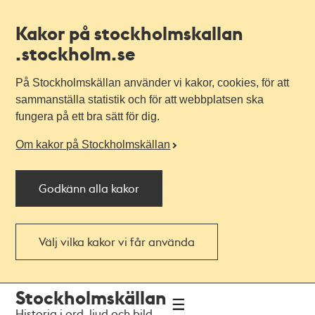
Kakor på stockholmskallan
.stockholm.se
På Stockholmskällan använder vi kakor, cookies, för att
sammanställa statistik och för att webbplatsen ska
fungera på ett bra sätt för dig.
Om kakor på Stockholmskällan
Godkänn alla kakor
Välj vilka kakor vi får använda
Till
Till
Stockholmskällan
navigationen
huvudinnehållet
Historia i ord, ljud och bild