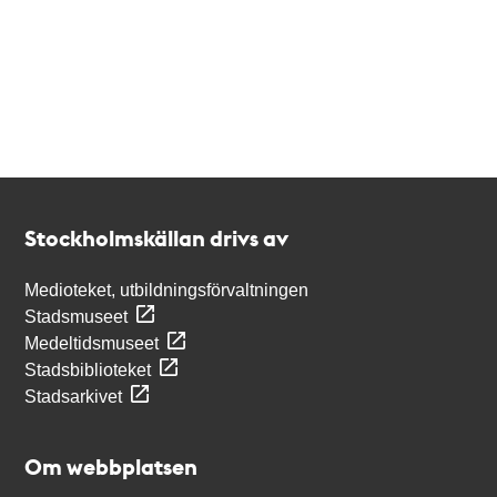
Kontakt
Stockholmskällan
Stockholmskällan drivs av
Medioteket, utbildningsförvaltningen
Stadsmuseet
Medeltidsmuseet
Stadsbiblioteket
Stadsarkivet
Om webbplatsen