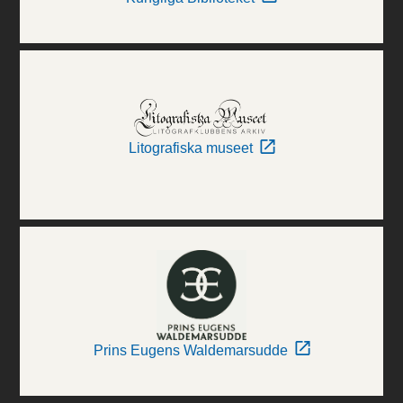
Litografiska museet
Prins Eugens Waldemarsudde