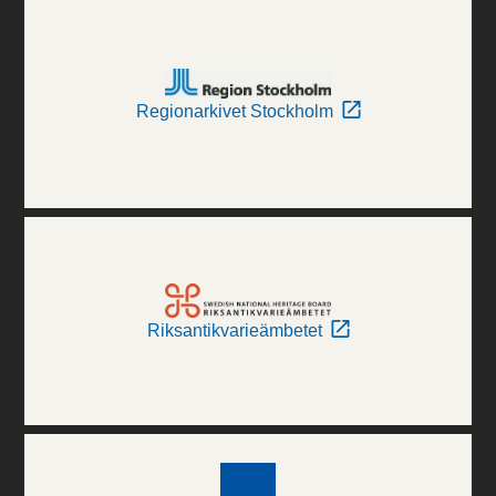
Regionarkivet Stockholm
Riksantikvarieämbetet