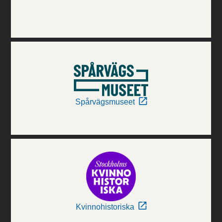
Spårvägsmuseet
Kvinnohistoriska