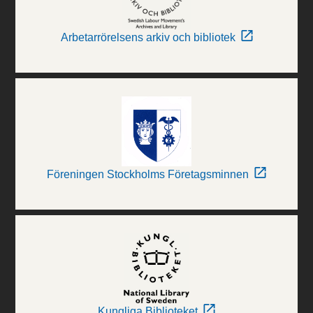
Arbetarrörelsens arkiv och bibliotek
Föreningen Stockholms Företagsminnen
Kungliga Biblioteket