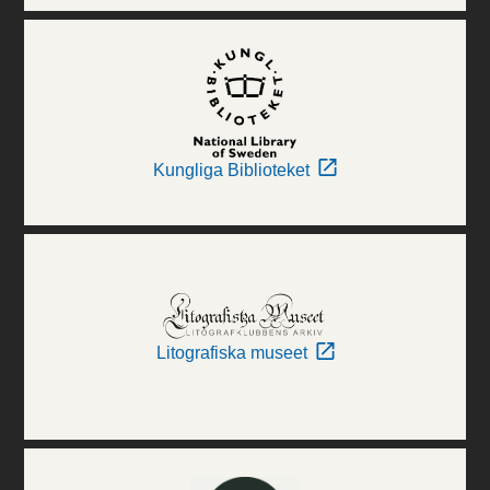
Kungliga Biblioteket
Litografiska museet