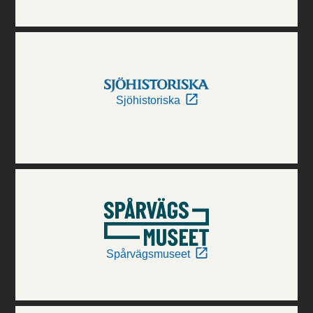
Sjöhistoriska
Spårvägsmuseet