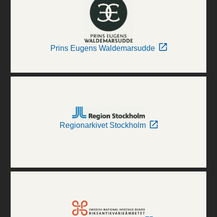
Prins Eugens Waldemarsudde
Regionarkivet Stockholm