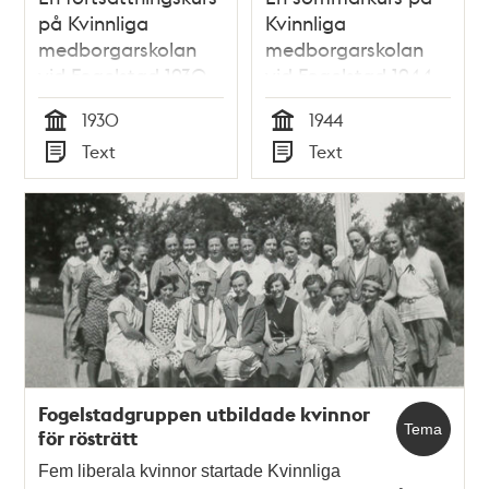
på Kvinnliga
Kvinnliga
medborgarskolan
medborgarskolan
vid Fogelstad 1930
vid Fogelstad 1944
1930
1944
Tid
Tid
Text
Text
Typ
Typ
Fogelstadgruppen utbildade kvinnor
Tema
för rösträtt
Fem liberala kvinnor startade Kvinnliga