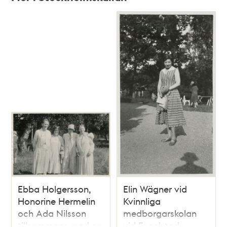
Relaterade
poster
och
teman
Ebba Holgersson,
Elin Wägner vid
Honorine Hermelin
Kvinnliga
och Ada Nilsson
medborgarskolan
tillsammans med en
vid Fogelstad