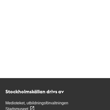
Kontakt
Stockholmskällan
Stockholmskällan drivs av
Medioteket, utbildningsförvaltningen
Stadsmuseet