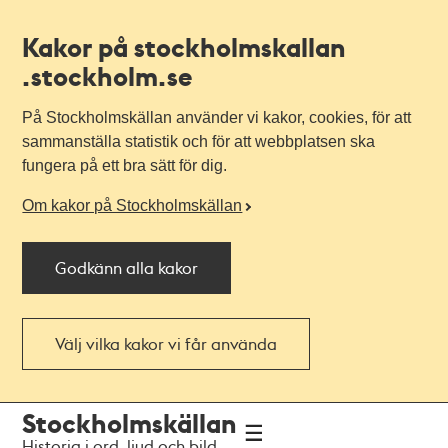
Kakor på stockholmskallan
.stockholm.se
På Stockholmskällan använder vi kakor, cookies, för att
sammanställa statistik och för att webbplatsen ska
fungera på ett bra sätt för dig.
Om kakor på Stockholmskällan
Godkänn alla kakor
Välj vilka kakor vi får använda
Till
Till
Stockholmskällan
navigationen
huvudinnehållet
Historia i ord, ljud och bild