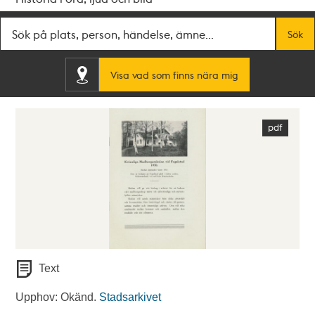
Fritextsök
Sök
Visa vad som finns nära mig
Text
Upphov: Okänd.
Stadsarkivet