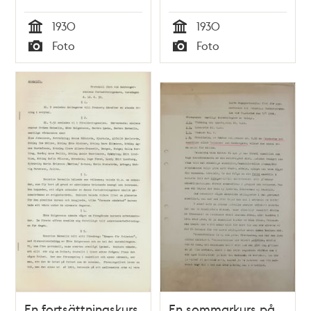
okänd kvinna
1930
1930
Tid
Tid
Foto
Foto
Typ
Typ
En fortsättningskurs
En sommarkurs på