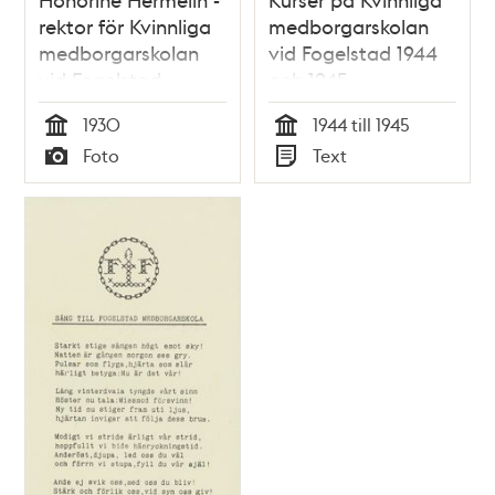
rektor för Kvinnliga
medborgarskolan
medborgarskolan
vid Fogelstad 1944
vid Fogelstad
och 1945
1930
1944 till 1945
Tid
Tid
Foto
Text
Typ
Typ