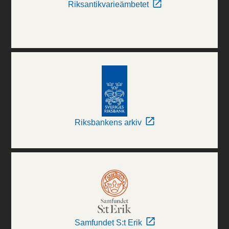
Riksantikvarieämbetet
Riksbankens arkiv
Samfundet S:t Erik