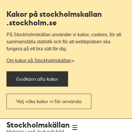
Kakor på stockholmskallan
.stockholm.se
På Stockholmskällan använder vi kakor, cookies, för att
sammanställa statistik och för att webbplatsen ska
fungera på ett bra sätt för dig.
Om kakor på Stockholmskällan
Godkänn alla kakor
Välj vilka kakor vi får använda
Till
Till
Stockholmskällan
navigationen
huvudinnehållet
Historia i ord, ljud och bild