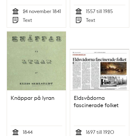
och Rörstrandsviken
/ Karin Sterner (text),
24 november 1841
1557 till 1985
samt kanalen ut till
Ingrid Wilken (foto)
Tid
Tid
Text
Text
Carlbergsviken
Typ
Typ
numera blifvit
fullbordadt...Stockholm
den 24 november
1841.
Knäppar på lyran
Eldsvådorna
fascinerade folket
1844
1697 till 1920