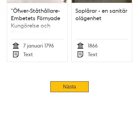
"Öfwer-Ståthållare-
Soplårar - en sanitär
Embetets Förnyade
olägenhet
Kungörelse och
förbud, emot
häftigt och
7 januari 1796
1866
öfwerdådigt
Tid
Tid
Text
Text
körande och
Typ
Typ
ridande inom
staden" 1796
Nästa