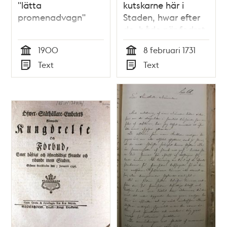
"lätta
kutskarne här i
promenadvagn"
Staden, hwar efter
de, både när fodret
inkiöpes til mindre
1900
8 februari 1731
eller högre prijs sig
Tid
Tid
Text
Text
skola rätta.
Typ
Typ
Stockholms Rådhus
den 8. februarii 1731.