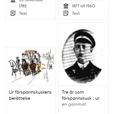
Tid
1782
1877 till 1960
Tid
Text
Text
Typ
Typ
Ur förspannskuskens
Tre år som
berättelse
förspannskusk : ur
en gammal
veterans