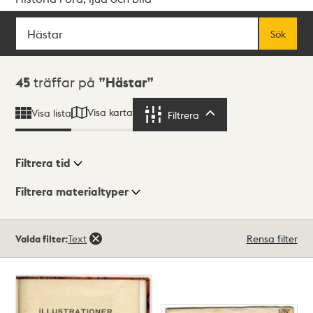
Sök
Fritextsök
Sök
Sökresultat
45
träffar på
Hästar
Visa karta
Visa lista
Filtrera
Filtrera
Filtrera tid
Filtrera materialtyper
Visningsläge
Totalt
Valda filter:
Text
Rensa filter
45
träffar
Lista
Karta