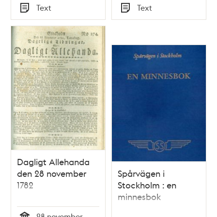
Tid
Tid
Text
Text
Typ
Typ
Dagligt Allehanda
den 28 november
Spårvägen i
1782
Stockholm : en
minnesbok
28 november