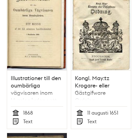
Illustrationer till den
Kongl. May:tz
oumbärliga
Krogare- eller
vägvisaren inom
Gästgifware
Humlegården : ett
Ordning.
minne af det XII
1868
11 augusti 1651
Allmänna
Tid
Tid
Text
Text
Landtbruksmötet i
Typ
Typ
Stockholm 1868