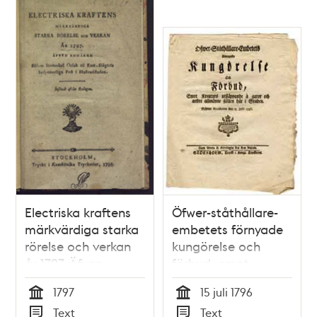
Electriska kraftens
Öfwer-ståthållare-
märkvärdiga starka
embetets förnyade
rörelse och verkan
kungörelse och
år 1797. Äfven
förbud, emot
anmärkd såsom
kreaturs
1797
15 juli 1796
förmodad orsak til
utsläppande å
Tid
Tid
Text
Text
katt-slägtets
gator och andre