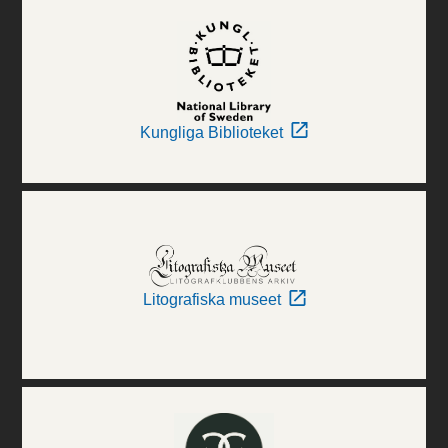
Kungliga Biblioteket
Litografiska museet