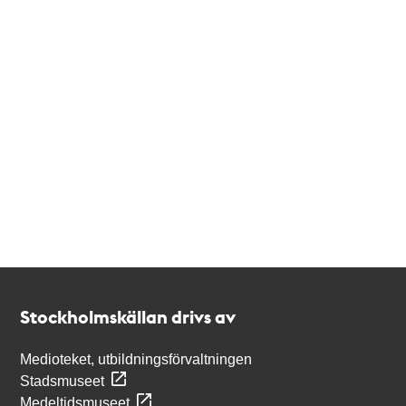
Kontakt
Stockholmskällan
Stockholmskällan drivs av
Medioteket, utbildningsförvaltningen
Stadsmuseet
Medeltidsmuseet