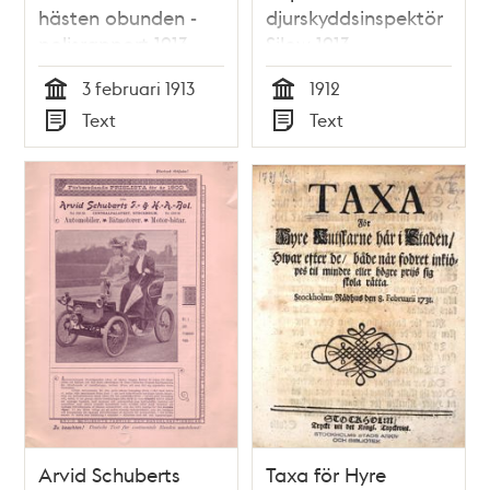
hästen obunden -
djurskyddsinspektör
polisrapport 1913
Silow 1913
3 februari 1913
1912
Tid
Tid
Text
Text
Typ
Typ
Arvid Schuberts
Taxa för Hyre