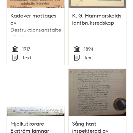
Kadaver mottages
K. G. Hammarskölds
av
lantbruksredskap
Destruktionsanstalten
i Riddersvik - annons
1917
1917
1894
Tid
Tid
Text
Text
Typ
Typ
Mjölkutkörare
Sårig häst
Ekström lämnar
inspekterad av