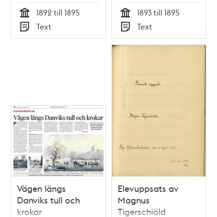
hågkomster
1892 till 1895
1893 till 1895
Tid
Tid
Text
Text
Typ
Typ
Vägen längs
Elevuppsats av
Danviks tull och
Magnus
krokar
Tigerschiöld