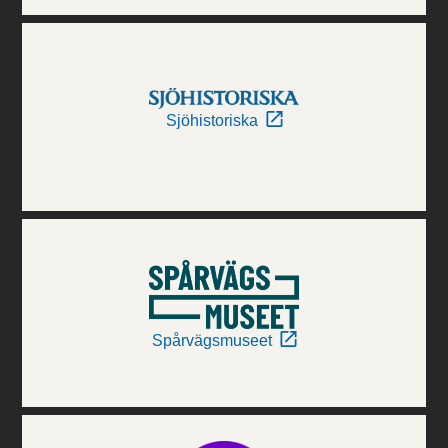
Sjöhistoriska
Spårvägsmuseet