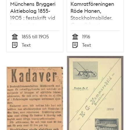
Münchens Bryggeri
Kamratföreningen
Aktiebolag 1855-
Röde Hanen,
1905 : festskrift vid
Stockholmsbilder.
bryggeriets
(Brandkåren)
femtioårsjubileum
1855 till 1905
1916
Tid
Tid
Text
Text
Typ
Typ